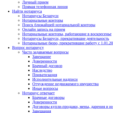
Личный прием
Прямая телефонная линия
Найти нотариуса
Нотариусы Беларуси
Нотариальные конторы
Поиск ближайшей нотариальной конторы
Онлайн запись на прием
Нотариальные конторы, работающие в воскресенье
Нотариусы Беларуси, прекратившие деятельность
Нотариальные бюро, прекратившие работу с 1.01.2
Вопрос нотариусу
Часто задаваемые вопросы
Завещание
Доверенности
Брачный договор
Наследство
Приватизация
Исполнительные надписи
Отчуждение недвижимого имущества
Иные вопросы
Нотариус отвечает
Брачные договоры
Доверенности
Договоры купли-продажи, мены, дарения и и
Завещания