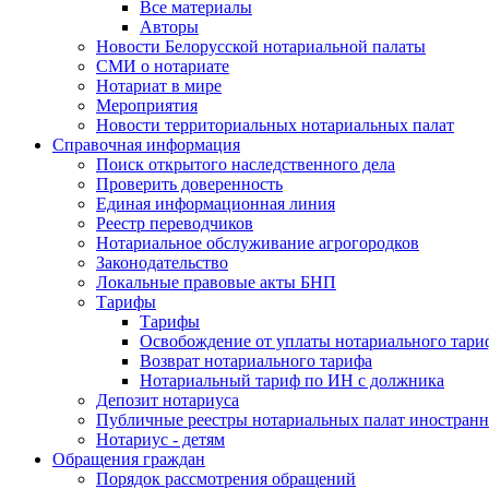
Все материалы
Авторы
Новости Белорусской нотариальной палаты
СМИ о нотариате
Нотариат в мире
Мероприятия
Новости территориальных нотариальных палат
Справочная информация
Поиск открытого наследственного дела
Проверить доверенность
Единая информационная линия
Реестр переводчиков
Нотариальное обслуживание агрогородков
Законодательство
Локальные правовые акты БНП
Тарифы
Тарифы
Освобождение от уплаты нотариального тари
Возврат нотариального тарифа
Нотариальный тариф по ИН с должника
Депозит нотариуса
Публичные реестры нотариальных палат иностранн
Нотариус - детям
Обращения граждан
Порядок рассмотрения обращений