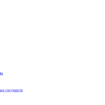
фа
ых государств