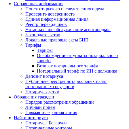
Справочная информация
Поиск открытого наследственного дела
Проверить доверенность
Единая информационная линия
Реестр переводчиков
Нотариальное обслуживание агрогородков
Законодательство
Локальные правовые акты БНП
Тарифы
Тарифы
Освобождение от уплаты нотариального
тарифа
Возврат нотариального тарифа
Нотариальный тариф по ИН с должника
Депозит нотариуса
Публичные реестры нотариальных палат
иностранных государств
Нотариус - детям
Обращения граждан
Порядок рассмотрения обращений
Личный прием
Прямая телефонная линия
Найти нотариуса
Нотариусы Беларуси
Нотариальные конторы