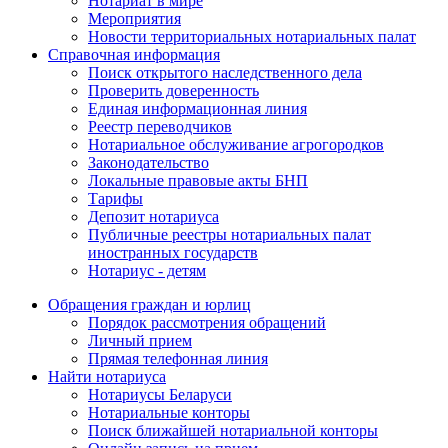
Нотариат в мире
Мероприятия
Новости территориальных нотариальных палат
Справочная информация
Поиск открытого наследственного дела
Проверить доверенность
Единая информационная линия
Реестр переводчиков
Нотариальное обслуживание агрогородков
Законодательство
Локальные правовые акты БНП
Тарифы
Депозит нотариуса
Публичные реестры нотариальных палат
иностранных государств
Нотариус - детям
Обращения граждан и юрлиц
Порядок рассмотрения обращений
Личный прием
Прямая телефонная линия
Найти нотариуса
Нотариусы Беларуси
Нотариальные конторы
Поиск ближайшей нотариальной конторы