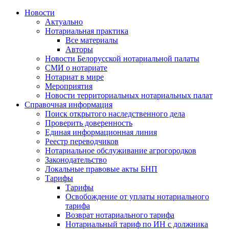
Новости
Актуально
Нотариальная практика
Все материалы
Авторы
Новости Белорусской нотариальной палаты
СМИ о нотариате
Нотариат в мире
Мероприятия
Новости территориальных нотариальных палат
Справочная информация
Поиск открытого наследственного дела
Проверить доверенность
Единая информационная линия
Реестр переводчиков
Нотариальное обслуживание агрогородков
Законодательство
Локальные правовые акты БНП
Тарифы
Тарифы
Освобождение от уплаты нотариального
тарифа
Возврат нотариального тарифа
Нотариальный тариф по ИН с должника