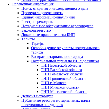
Справочная информация
Поиск открытого наследственного дела
Проверить доверенность
Единая информационная линия
Реестр переводчиков
Нотариальное обслуживание агрогородков
Законодательство
Локальные правовые акты БНП
Тарифы
Тарифы
Освобождение от уплаты нотариального
тарифа
Возврат нотариального тарифа
Нотариальный тариф по ИН с должника
ТНП Брестской области
ТНП Витебской области
ТНП Гомельской области
ТНП Гродненской области
ТНП г. Минска
ТНП Минской области
ТНП Могилевской области
Депозит нотариуса
Публичные реестры нотариальных палат
иностранных государств