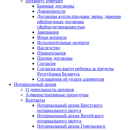
Нотариус отвечает
Брачные договоры
Доверенности
Договоры купли-продажи, мены, дарения
и&nbsp;иные договоры
с&nbsp;недвижимостью
Завещания
Иные вопросы
Исполнительные надписи
Наследство
Приватизация
Прочие договоры
Согласия
Согласия на выезд ребенка за пределы
Республики Беларусь
Соглашения об уплате алиментов
Нотариальный архив
О деятельности архивов
Административные процедуры
Контакты
Нотариальный архив Брестского
нотариального округа
Нотариальный архив Витебского
нотариального округа
Нотариальный архив Гомельского