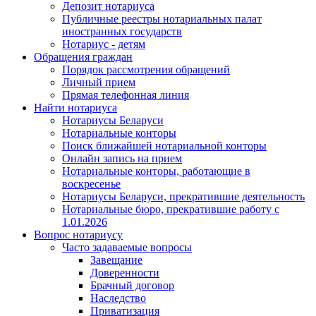
Депозит нотариуса
Публичные реестры нотариальных палат
иностранных государств
Нотариус - детям
Обращения граждан
Порядок рассмотрения обращений
Личный прием
Прямая телефонная линия
Найти нотариуса
Нотариусы Беларуси
Нотариальные конторы
Поиск ближайшей нотариальной конторы
Онлайн запись на прием
Нотариальные конторы, работающие в
воскресенье
Нотариусы Беларуси, прекратившие деятельность
Нотариальные бюро, прекратившие работу с
1.01.2026
Вопрос нотариусу
Часто задаваемые вопросы
Завещание
Доверенности
Брачный договор
Наследство
Приватизация