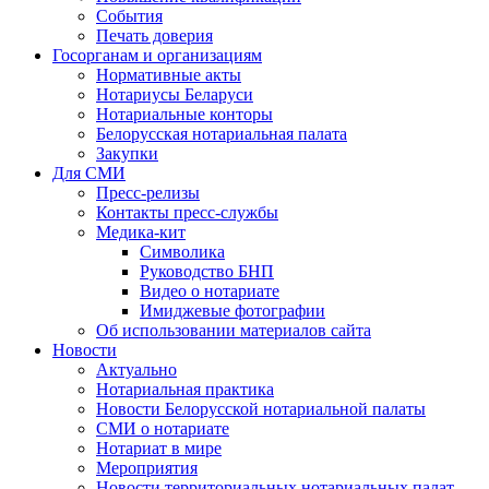
События
Печать доверия
Госорганам и организациям
Нормативные акты
Нотариусы Беларуси
Нотариальные конторы
Белорусская нотариальная палата
Закупки
Для СМИ
Пресс-релизы
Контакты пресс-службы
Медика-кит
Символика
Руководство БНП
Видео о нотариате
Имиджевые фотографии
Об использовании материалов сайта
Новости
Актуально
Нотариальная практика
Новости Белорусской нотариальной палаты
СМИ о нотариате
Нотариат в мире
Мероприятия
Новости территориальных нотариальных палат