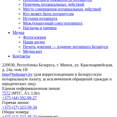
Перечень нотариальных действий
Место совершения нотариальных действий
Кто может быть нотариусом
История нотариата
Международный союз нотариата
Награды и премии
Медиа
Фотогалерея
Наши видео
Печать доверия — издание нотариата Беларуси
Медиа-кит
Контакты
220030, Республика Беларусь, г. Минск, ул. Красноармейская,
д. 24а, пом 1Н
bnp@belnotary.by
(для корреспонденции в Белорусскую
нотариальную палату, за исключением обращений граждан и
юридических лиц)
Единая информационная линия:
7572
(МТС, A1, Life)
+375 (44) 592-99-27
Горячая линия:
+375 (17) 323-59-34
Общие номера:
+375 (17) 323-38-23
(приемная)