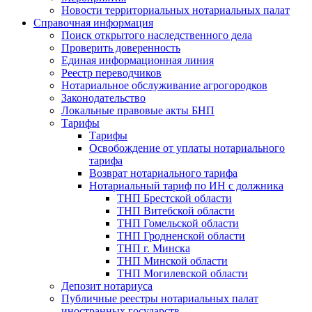
Новости территориальных нотариальных палат
Справочная информация
Поиск открытого наследственного дела
Проверить доверенность
Единая информационная линия
Реестр переводчиков
Нотариальное обслуживание агрогородков
Законодательство
Локальные правовые акты БНП
Тарифы
Тарифы
Освобождение от уплаты нотариального
тарифа
Возврат нотариального тарифа
Нотариальный тариф по ИН с должника
ТНП Брестской области
ТНП Витебской области
ТНП Гомельской области
ТНП Гродненской области
ТНП г. Минска
ТНП Минской области
ТНП Могилевской области
Депозит нотариуса
Публичные реестры нотариальных палат
иностранных государств