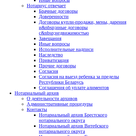
Иные вопросы
Нотариус отвечает
Брачные договоры
Доверенности
Договоры купли-продажи, мены, дарения
и&nbsp;иные договоры
с&nbsp;недвижимостью
Завещания
Иные вопросы
Исполнительные надписи
Наследство
Приватизация
Прочие договоры
Согласия
Согласия на выезд ребенка за пределы
Республики Беларусь
Соглашения об уплате алиментов
Нотариальный архив
О деятельности архивов
Административные процедуры
Контакты
Нотариальный архив Брестского
нотариального округа
Нотариальный архив Витебского
нотариального округа