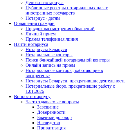
Депозит нотариуса
Публичные реестры нотариальных палат
иностранных государств
Нотариус - детям
Обращения граждан
Порядок рассмотрения обращений
Личный прием
Прямая телефонная линия
Найти нотариуса
Нотариусы Беларуси
Нотариальные конторы
Поиск ближайшей нотариальной конторы
Онлайн запись на прием
Нотариальные конторы, работающие в
воскресенье
Нотариусы Беларуси, прекратившие деятельность
Нотариальные бюро, прекратившие работу с
1.01.2026
Вопрос нотариусу
Часто задаваемые вопросы
Завещание
Доверенности
Брачный договор
Наследство
Приватизация