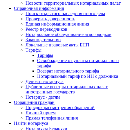
Новости территориальных нотариальных палат
Справочная информация
Поиск открытого наследственного дела
Проверить доверенность
Единая информационная линия
Реестр переводчиков
Нотариальное обслуживание агрогородков
Законодательство
Локальные правовые акты БНП
Тарифы
Тарифы
Освобождение от уплаты нотариального
тарифа
Возврат нотариального тарифа
Нотариальный тариф по ИН с должника
Депозит нотариуса
Публичные реестры нотариальных палат
иностранных государств
Нотариус - детям
Обращения граждан
Порядок рассмотрения обращений
Личный прием
Прямая телефонная линия
Найти нотариуса
Нотариусы Беларуси