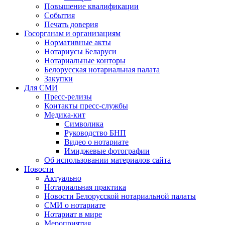
Повышение квалификации
События
Печать доверия
Госорганам и организациям
Нормативные акты
Нотариусы Беларуси
Нотариальные конторы
Белорусская нотариальная палата
Закупки
Для СМИ
Пресс-релизы
Контакты пресс-службы
Медика-кит
Символика
Руководство БНП
Видео о нотариате
Имиджевые фотографии
Об использовании материалов сайта
Новости
Актуально
Нотариальная практика
Новости Белорусской нотариальной палаты
СМИ о нотариате
Нотариат в мире
Мероприятия