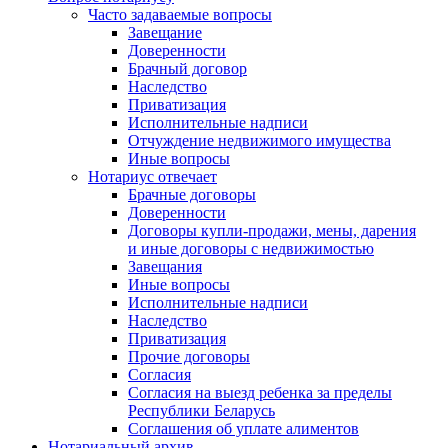
Часто задаваемые вопросы
Завещание
Доверенности
Брачный договор
Наследство
Приватизация
Исполнительные надписи
Отчуждение недвижимого имущества
Иные вопросы
Нотариус отвечает
Брачные договоры
Доверенности
Договоры купли-продажи, мены, дарения
и иные договоры с недвижимостью
Завещания
Иные вопросы
Исполнительные надписи
Наследство
Приватизация
Прочие договоры
Согласия
Согласия на выезд ребенка за пределы
Республики Беларусь
Соглашения об уплате алиментов
Нотариальный архив