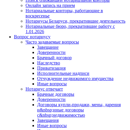
Поиск ближайшей нотариальной конторы
Онлайн запись на прием
Нотариальные конторы, работающие в
воскресенье
Нотариусы Беларуси, прекратившие деятельность
Нотариальные бюро, прекратившие работу с
1.01.2026
Вопрос нотариусу
Часто задаваемые вопросы
Завещание
Доверенности
Брачный договор
Наследство
Приватизация
Исполнительные надписи
Отчуждение недвижимого имущества
Иные вопросы
Нотариус отвечает
Брачные договоры
Доверенности
Договоры купли-продажи, мены, дарения
и&nbsp;иные договоры
с&nbsp;недвижимостью
Завещания
Иные вопросы