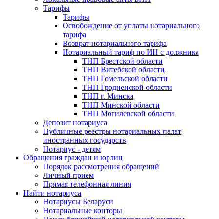
Тарифы
Тарифы
Освобождение от уплаты нотариального
тарифа
Возврат нотариального тарифа
Нотариальный тариф по ИН с должника
ТНП Брестской области
ТНП Витебской области
ТНП Гомельской области
ТНП Гродненской области
ТНП г. Минска
ТНП Минской области
ТНП Могилевской области
Депозит нотариуса
Публичные реестры нотариальных палат
иностранных государств
Нотариус - детям
Обращения граждан и юрлиц
Порядок рассмотрения обращений
Личный прием
Прямая телефонная линия
Найти нотариуса
Нотариусы Беларуси
Нотариальные конторы