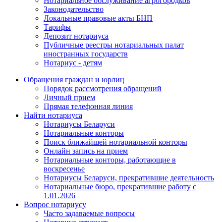
Нотариальное обслуживание агрогородков
Законодательство
Локальные правовые акты БНП
Тарифы
Депозит нотариуса
Публичные реестры нотариальных палат
иностранных государств
Нотариус - детям
Обращения граждан и юрлиц
Порядок рассмотрения обращений
Личный прием
Прямая телефонная линия
Найти нотариуса
Нотариусы Беларуси
Нотариальные конторы
Поиск ближайшей нотариальной конторы
Онлайн запись на прием
Нотариальные конторы, работающие в
воскресенье
Нотариусы Беларуси, прекратившие деятельность
Нотариальные бюро, прекратившие работу с
1.01.2026
Вопрос нотариусу
Часто задаваемые вопросы