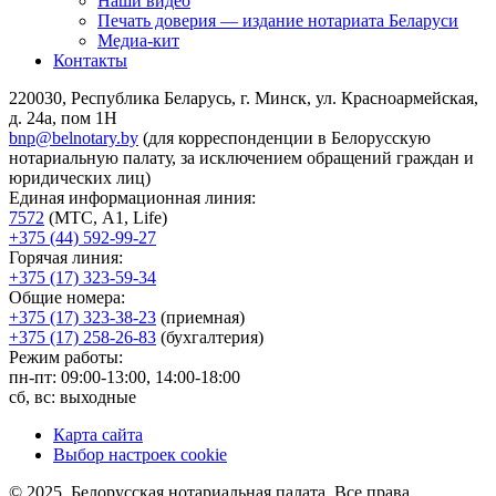
Наши видео
Печать доверия — издание нотариата Беларуси
Медиа-кит
Контакты
220030, Республика Беларусь, г. Минск, ул. Красноармейская,
д. 24а, пом 1Н
bnp@belnotary.by
(для корреспонденции в Белорусскую
нотариальную палату, за исключением обращений граждан и
юридических лиц)
Единая информационная линия:
7572
(МТС, A1, Life)
+375 (44) 592-99-27
Горячая линия:
+375 (17) 323-59-34
Общие номера:
+375 (17) 323-38-23
(приемная)
+375 (17) 258-26-83
(бухгалтерия)
Режим работы:
пн-пт: 09:00-13:00, 14:00-18:00
сб, вс: выходные
Карта сайта
Выбор настроек cookie
© 2025, Белорусская нотариальная палата. Все права