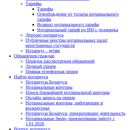
Тарифы
Тарифы
Освобождение от уплаты нотариального
тарифа
Возврат нотариального тарифа
Нотариальный тариф по ИН с должника
Депозит нотариуса
Публичные реестры нотариальных палат
иностранных государств
Нотариус - детям
Обращения граждан
Порядок рассмотрения обращений
Личный прием
Прямая телефонная линия
Найти нотариуса
Нотариусы Беларуси
Нотариальные конторы
Поиск ближайшей нотариальной конторы
Онлайн запись на прием
Нотариальные конторы, работающие в
воскресенье
Нотариусы Беларуси, прекратившие деятельность
Нотариальные бюро, прекратившие работу с
1.01.2026
Вопрос нотариусу