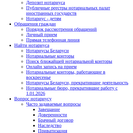
Депозит нотариуса
Публичные реестры нотариальных палат
иностранных государств
Нотариус - детям
Обращения граждан
Порядок рассмотрения обращений
Личный прием
Прямая телефонная линия
Найти нотариуса
Нотариусы Беларуси
Нотариальные конторы
Поиск ближайшей нотариальной конторы
Онлайн запись на прием
Нотариальные конторы, работающие в
воскресенье
Нотариусы Беларуси, прекратившие деятельность
Нотариальные бюро, прекратившие работу с
1.01.2026
Вопрос нотариусу
Часто задаваемые вопросы
Завещание
Доверенности
Брачный договор
Наследство
Приватизация