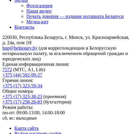
Медиа
Фотогалерея
Наши видео
Печать доверия — издание нотариата Беларуси
Медиа-кит
Контакты
220030, Республика Беларусь, г. Минск, ул. Красноармейская,
д. 24а, пом 1Н
bnp@belnotary.by
(для корреспонденции в Белорусскую
нотариальную палату, за исключением обращений граждан и
юридических лиц)
Единая информационная линия:
7572
(МТС, A1, Life)
+375 (44) 592-99-27
Горячая линия:
+375 (17) 323-59-34
Общие номера:
+375 (17) 323-38-23
(приемная)
+375 (17) 258-26-83
(бухгалтерия)
Режим работы:
пн-пт: 09:00-13:00, 14:00-18:00
сб, вс: выходные
Карта сайта
Выбор настроек cookie