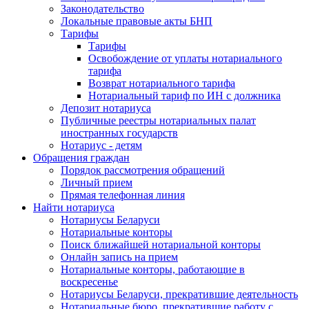
Законодательство
Локальные правовые акты БНП
Тарифы
Тарифы
Освобождение от уплаты нотариального
тарифа
Возврат нотариального тарифа
Нотариальный тариф по ИН с должника
Депозит нотариуса
Публичные реестры нотариальных палат
иностранных государств
Нотариус - детям
Обращения граждан
Порядок рассмотрения обращений
Личный прием
Прямая телефонная линия
Найти нотариуса
Нотариусы Беларуси
Нотариальные конторы
Поиск ближайшей нотариальной конторы
Онлайн запись на прием
Нотариальные конторы, работающие в
воскресенье
Нотариусы Беларуси, прекратившие деятельность
Нотариальные бюро, прекратившие работу с