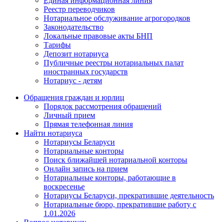
Единая информационная линия
Реестр переводчиков
Нотариальное обслуживание агрогородков
Законодательство
Локальные правовые акты БНП
Тарифы
Депозит нотариуса
Публичные реестры нотариальных палат
иностранных государств
Нотариус - детям
Обращения граждан и юрлиц
Порядок рассмотрения обращений
Личный прием
Прямая телефонная линия
Найти нотариуса
Нотариусы Беларуси
Нотариальные конторы
Поиск ближайшей нотариальной конторы
Онлайн запись на прием
Нотариальные конторы, работающие в
воскресенье
Нотариусы Беларуси, прекратившие деятельность
Нотариальные бюро, прекратившие работу с
1.01.2026