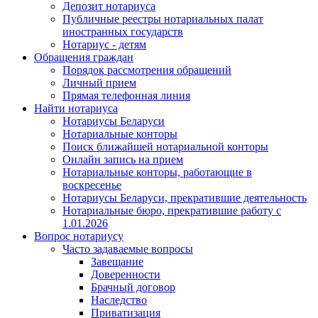
Депозит нотариуса
Публичные реестры нотариальных палат
иностранных государств
Нотариус - детям
Обращения граждан
Порядок рассмотрения обращений
Личный прием
Прямая телефонная линия
Найти нотариуса
Нотариусы Беларуси
Нотариальные конторы
Поиск ближайшей нотариальной конторы
Онлайн запись на прием
Нотариальные конторы, работающие в
воскресенье
Нотариусы Беларуси, прекратившие деятельность
Нотариальные бюро, прекратившие работу с
1.01.2026
Вопрос нотариусу
Часто задаваемые вопросы
Завещание
Доверенности
Брачный договор
Наследство
Приватизация