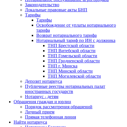
Законодательство
Локальные правовые акты БНП
Тарифы
Тарифы
Освобождение от уплаты нотариального
тарифа
Возврат нотариального тарифа
Нотариальный тариф по ИН с должника
ТНП Брестской области
ТНП Витебской области
ТНП Гомельской области
ТНП Гродненской области
ТНП г. Минска
ТНП Минской области
ТНП Могилевской области
Депозит нотариуса
Публичные реестры нотариальных палат
иностранных государств
Нотариус - детям
Обращения граждан и юрлиц
Порядок рассмотрения обращений
Личный прием
Прямая телефонная линия
Найти нотариуса