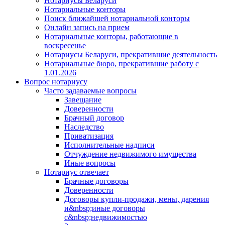
Нотариусы Беларуси
Нотариальные конторы
Поиск ближайшей нотариальной конторы
Онлайн запись на прием
Нотариальные конторы, работающие в
воскресенье
Нотариусы Беларуси, прекратившие деятельность
Нотариальные бюро, прекратившие работу с
1.01.2026
Вопрос нотариусу
Часто задаваемые вопросы
Завещание
Доверенности
Брачный договор
Наследство
Приватизация
Исполнительные надписи
Отчуждение недвижимого имущества
Иные вопросы
Нотариус отвечает
Брачные договоры
Доверенности
Договоры купли-продажи, мены, дарения
и&nbsp;иные договоры
с&nbsp;недвижимостью