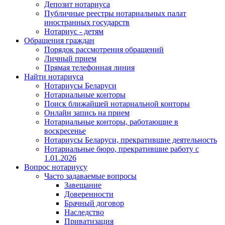
Депозит нотариуса
Публичные реестры нотариальных палат
иностранных государств
Нотариус - детям
Обращения граждан
Порядок рассмотрения обращений
Личный прием
Прямая телефонная линия
Найти нотариуса
Нотариусы Беларуси
Нотариальные конторы
Поиск ближайшей нотариальной конторы
Онлайн запись на прием
Нотариальные конторы, работающие в
воскресенье
Нотариусы Беларуси, прекратившие деятельность
Нотариальные бюро, прекратившие работу с
1.01.2026
Вопрос нотариусу
Часто задаваемые вопросы
Завещание
Доверенности
Брачный договор
Наследство
Приватизация