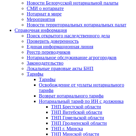
Новости Белорусской нотариальной палаты
СМИ о нотариате
Нотариат в мире
Мероприятия
Новости территориальных нотариальных палат
Справочная информация
Поиск открытого наследственного дела
Проверить доверенность
Единая информационная линия
Реестр переводчиков
Нотариальное обслуживание агрогородков
Законодательство
Локальные правовые акты БНП
Тарифы
Тарифы
Освобождение от уплаты нотариального
тарифа
Возврат нотариального тарифа
Нотариальный тариф по ИН с должника
ТНП Брестской области
ТНП Витебской области
ТНП Гомельской области
ТНП Гродненской области
ТНП г. Минска
ТНП Минской области