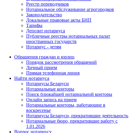
Реестр переводчиков
Нотариальное обслуживание агрогородков
Законодательство
Локальные правовые акты БНП
Тарифы
Депозит нотариуса
Публичные реестры нотариальных палат
иностранных государств
Нотариус - детям
Обращения граждан и юрлиц
Порядок рассмотрения обращений
Личный прием
Прямая телефонная линия
Найти нотариуса
Нотариусы Беларуси
Нотариальные конторы
Поиск ближайшей нотариальной конторы
Онлайн запись на прием
Нотариальные конторы, работающие в
воскресенье
Нотариусы Беларуси, прекратившие деятельность
Нотариальные бюро, прекратившие работу с
1.01.2026
Вопрос нотариусу