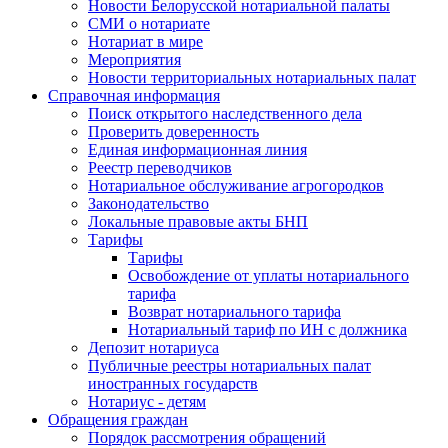
Новости Белорусской нотариальной палаты
СМИ о нотариате
Нотариат в мире
Мероприятия
Новости территориальных нотариальных палат
Справочная информация
Поиск открытого наследственного дела
Проверить доверенность
Единая информационная линия
Реестр переводчиков
Нотариальное обслуживание агрогородков
Законодательство
Локальные правовые акты БНП
Тарифы
Тарифы
Освобождение от уплаты нотариального
тарифа
Возврат нотариального тарифа
Нотариальный тариф по ИН с должника
Депозит нотариуса
Публичные реестры нотариальных палат
иностранных государств
Нотариус - детям
Обращения граждан
Порядок рассмотрения обращений