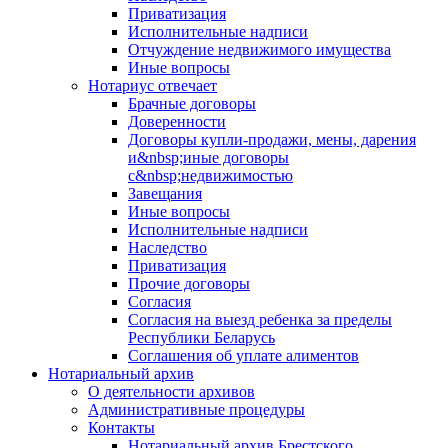
Приватизация
Исполнительные надписи
Отчуждение недвижимого имущества
Иные вопросы
Нотариус отвечает
Брачные договоры
Доверенности
Договоры купли-продажи, мены, дарения
и&nbsp;иные договоры
с&nbsp;недвижимостью
Завещания
Иные вопросы
Исполнительные надписи
Наследство
Приватизация
Прочие договоры
Согласия
Согласия на выезд ребенка за пределы
Республики Беларусь
Соглашения об уплате алиментов
Нотариальный архив
О деятельности архивов
Административные процедуры
Контакты
Нотариальный архив Брестского