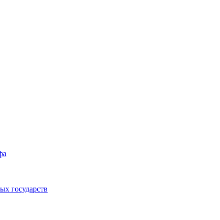
фа
ых государств