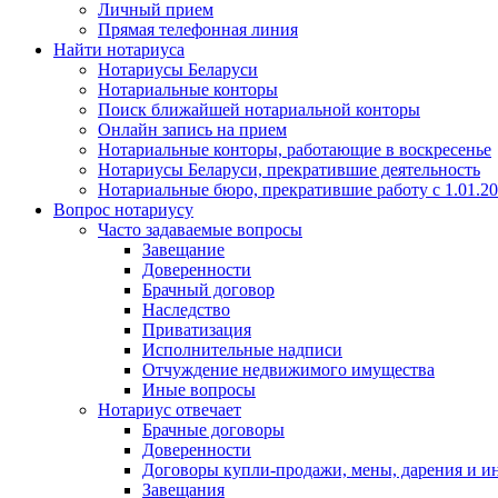
Личный прием
Прямая телефонная линия
Найти нотариуса
Нотариусы Беларуси
Нотариальные конторы
Поиск ближайшей нотариальной конторы
Онлайн запись на прием
Нотариальные конторы, работающие в воскресенье
Нотариусы Беларуси, прекратившие деятельность
Нотариальные бюро, прекратившие работу с 1.01.2
Вопрос нотариусу
Часто задаваемые вопросы
Завещание
Доверенности
Брачный договор
Наследство
Приватизация
Исполнительные надписи
Отчуждение недвижимого имущества
Иные вопросы
Нотариус отвечает
Брачные договоры
Доверенности
Договоры купли-продажи, мены, дарения и и
Завещания