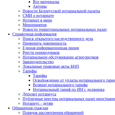
Все материалы
Авторы
Новости Белорусской нотариальной палаты
СМИ о нотариате
Нотариат в мире
Мероприятия
Новости территориальных нотариальных палат
Справочная информация
Поиск открытого наследственного дела
Проверить доверенность
Единая информационная линия
Реестр переводчиков
Нотариальное обслуживание агрогородков
Законодательство
Локальные правовые акты БНП
Тарифы
Тарифы
Освобождение от уплаты нотариального тари
Возврат нотариального тарифа
Нотариальный тариф по ИН с должника
Депозит нотариуса
Публичные реестры нотариальных палат иностранн
Нотариус - детям
Обращения граждан
Порядок рассмотрения обращений