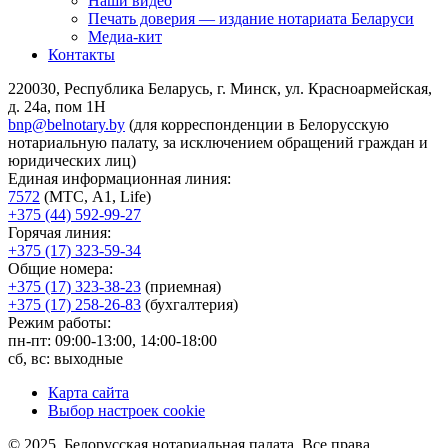
Наши видео
Печать доверия — издание нотариата Беларуси
Медиа-кит
Контакты
220030, Республика Беларусь, г. Минск, ул. Красноармейская,
д. 24а, пом 1Н
bnp@belnotary.by
(для корреспонденции в Белорусскую
нотариальную палату, за исключением обращений граждан и
юридических лиц)
Единая информационная линия:
7572
(МТС, A1, Life)
+375 (44) 592-99-27
Горячая линия:
+375 (17) 323-59-34
Общие номера:
+375 (17) 323-38-23
(приемная)
+375 (17) 258-26-83
(бухгалтерия)
Режим работы:
пн-пт: 09:00-13:00, 14:00-18:00
сб, вс: выходные
Карта сайта
Выбор настроек cookie
© 2025, Белорусская нотариальная палата. Все права