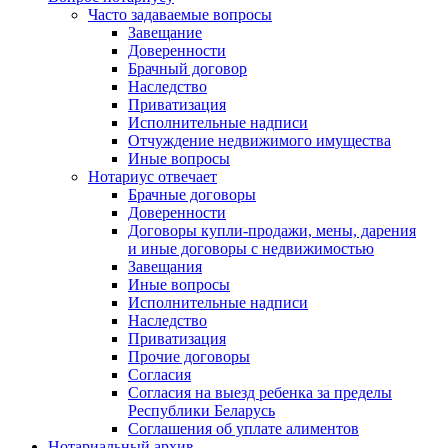
Часто задаваемые вопросы
Завещание
Доверенности
Брачный договор
Наследство
Приватизация
Исполнительные надписи
Отчуждение недвижимого имущества
Иные вопросы
Нотариус отвечает
Брачные договоры
Доверенности
Договоры купли-продажи, мены, дарения
и иные договоры с недвижимостью
Завещания
Иные вопросы
Исполнительные надписи
Наследство
Приватизация
Прочие договоры
Согласия
Согласия на выезд ребенка за пределы
Республики Беларусь
Соглашения об уплате алиментов
Нотариальный архив