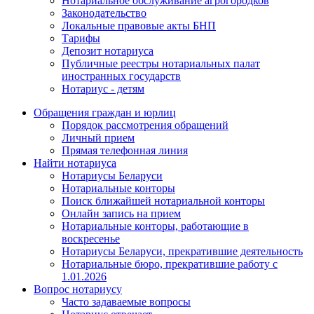
Нотариальное обслуживание агрогородков
Законодательство
Локальные правовые акты БНП
Тарифы
Депозит нотариуса
Публичные реестры нотариальных палат
иностранных государств
Нотариус - детям
Обращения граждан и юрлиц
Порядок рассмотрения обращений
Личный прием
Прямая телефонная линия
Найти нотариуса
Нотариусы Беларуси
Нотариальные конторы
Поиск ближайшей нотариальной конторы
Онлайн запись на прием
Нотариальные конторы, работающие в
воскресенье
Нотариусы Беларуси, прекратившие деятельность
Нотариальные бюро, прекратившие работу с
1.01.2026
Вопрос нотариусу
Часто задаваемые вопросы