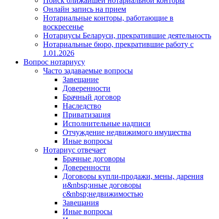
Поиск ближайшей нотариальной конторы
Онлайн запись на прием
Нотариальные конторы, работающие в
воскресенье
Нотариусы Беларуси, прекратившие деятельность
Нотариальные бюро, прекратившие работу с
1.01.2026
Вопрос нотариусу
Часто задаваемые вопросы
Завещание
Доверенности
Брачный договор
Наследство
Приватизация
Исполнительные надписи
Отчуждение недвижимого имущества
Иные вопросы
Нотариус отвечает
Брачные договоры
Доверенности
Договоры купли-продажи, мены, дарения
и&nbsp;иные договоры
с&nbsp;недвижимостью
Завещания
Иные вопросы