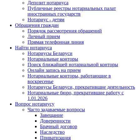
Депозит нотариуса
Публичные реестры нотариальных палат
иностранных государств
Нотариус - детям
Обращения граждан
Порядок рассмотрения обращений
Личный прием
Прямая телефонная линия
Найти нотариуса
Нотариусы Беларуси
Нотариальные конторы
Поиск ближайшей нотариальной конторы
Онлайн запись на прием
Нотариальные конторы, работающие в
воскресенье
Нотариусы Беларуси, прекратившие деятельность
Нотариальные бюро, прекратившие работу с
1.01.2026
Вопрос нотариусу
Часто задаваемые вопросы
Завещание
Доверенности
Брачный договор
Наследство
Приватизация