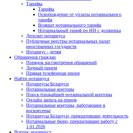
Тарифы
Тарифы
Освобождение от уплаты нотариального
тарифа
Возврат нотариального тарифа
Нотариальный тариф по ИН с должника
Депозит нотариуса
Публичные реестры нотариальных палат
иностранных государств
Нотариус - детям
Обращения граждан
Порядок рассмотрения обращений
Личный прием
Прямая телефонная линия
Найти нотариуса
Нотариусы Беларуси
Нотариальные конторы
Поиск ближайшей нотариальной конторы
Онлайн запись на прием
Нотариальные конторы, работающие в
воскресенье
Нотариусы Беларуси, прекратившие деятельность
Нотариальные бюро, прекратившие работу с
1.01.2026
Вопрос нотариусу