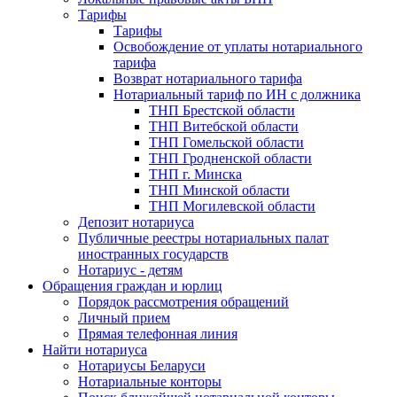
Тарифы
Тарифы
Освобождение от уплаты нотариального
тарифа
Возврат нотариального тарифа
Нотариальный тариф по ИН с должника
ТНП Брестской области
ТНП Витебской области
ТНП Гомельской области
ТНП Гродненской области
ТНП г. Минска
ТНП Минской области
ТНП Могилевской области
Депозит нотариуса
Публичные реестры нотариальных палат
иностранных государств
Нотариус - детям
Обращения граждан и юрлиц
Порядок рассмотрения обращений
Личный прием
Прямая телефонная линия
Найти нотариуса
Нотариусы Беларуси
Нотариальные конторы