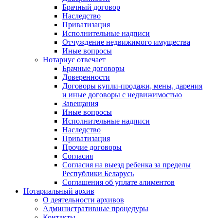
Брачный договор
Наследство
Приватизация
Исполнительные надписи
Отчуждение недвижимого имущества
Иные вопросы
Нотариус отвечает
Брачные договоры
Доверенности
Договоры купли-продажи, мены, дарения
и иные договоры с недвижимостью
Завещания
Иные вопросы
Исполнительные надписи
Наследство
Приватизация
Прочие договоры
Согласия
Согласия на выезд ребенка за пределы
Республики Беларусь
Соглашения об уплате алиментов
Нотариальный архив
О деятельности архивов
Административные процедуры
Контакты