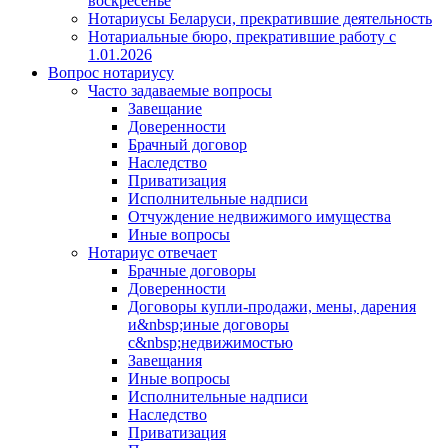
воскресенье
Нотариусы Беларуси, прекратившие деятельность
Нотариальные бюро, прекратившие работу с
1.01.2026
Вопрос нотариусу
Часто задаваемые вопросы
Завещание
Доверенности
Брачный договор
Наследство
Приватизация
Исполнительные надписи
Отчуждение недвижимого имущества
Иные вопросы
Нотариус отвечает
Брачные договоры
Доверенности
Договоры купли-продажи, мены, дарения
и&nbsp;иные договоры
с&nbsp;недвижимостью
Завещания
Иные вопросы
Исполнительные надписи
Наследство
Приватизация