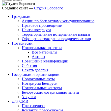
Создание сайта —
Студия Борового
Гражданам
Акции по бесплатному консультированию
Правовое просвещение
Найти нотариуса
Территориальные нотариальные палаты
Обращения граждан и юридических лиц
Нотариусам
Нотариальная практика
Все материалы
Авторы
Повышение квалификации
События
Печать доверия
Госорганам и организациям
Нормативные акты
Нотариусы Беларуси
Нотариальные конторы
Белорусская нотариальная палата
Закупки
Для СМИ
Пресс-релизы
Контакты пресс-службы