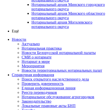
нотариального округа
Нотариальный архив Минского городского
нотариального округа
Нотариальный архив Минского областного
нотариального округа
Нотариальный архив Могилевского
нотариального округа
Ещё
Новости
Актуально
Нотариальная практика
Новости Белорусской нотариальной палаты
СМИ о нотариате
Нотариат в мире
Мероприятия
Новости территориальных нотариальных палат
Справочная информация
Поиск открытого наследственного дела
Проверить доверенность
Единая информационная линия
Реестр переводчиков
Нотариальное обслуживание агрогородков
Законодательство
Локальные правовые акты БНП