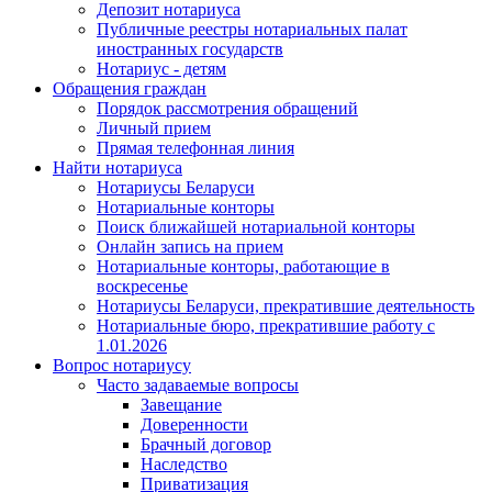
Депозит нотариуса
Публичные реестры нотариальных палат
иностранных государств
Нотариус - детям
Обращения граждан
Порядок рассмотрения обращений
Личный прием
Прямая телефонная линия
Найти нотариуса
Нотариусы Беларуси
Нотариальные конторы
Поиск ближайшей нотариальной конторы
Онлайн запись на прием
Нотариальные конторы, работающие в
воскресенье
Нотариусы Беларуси, прекратившие деятельность
Нотариальные бюро, прекратившие работу с
1.01.2026
Вопрос нотариусу
Часто задаваемые вопросы
Завещание
Доверенности
Брачный договор
Наследство
Приватизация