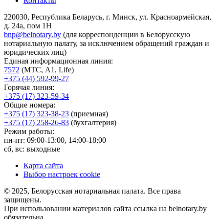
Контакты
220030, Республика Беларусь, г. Минск, ул. Красноармейская,
д. 24а, пом 1Н
bnp@belnotary.by
(для корреспонденции в Белорусскую
нотариальную палату, за исключением обращений граждан и
юридических лиц)
Единая информационная линия:
7572
(МТС, A1, Life)
+375 (44) 592-99-27
Горячая линия:
+375 (17) 323-59-34
Общие номера:
+375 (17) 323-38-23
(приемная)
+375 (17) 258-26-83
(бухгалтерия)
Режим работы:
пн-пт: 09:00-13:00, 14:00-18:00
сб, вс: выходные
Карта сайта
Выбор настроек cookie
© 2025, Белорусская нотариальная палата. Все права
защищены.
При использовании материалов сайта ссылка на belnotary.by
обязательна