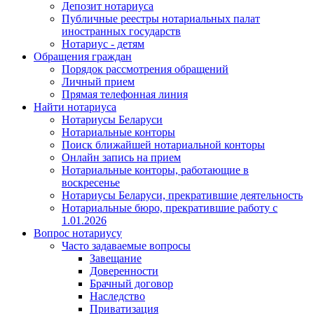
Депозит нотариуса
Публичные реестры нотариальных палат
иностранных государств
Нотариус - детям
Обращения граждан
Порядок рассмотрения обращений
Личный прием
Прямая телефонная линия
Найти нотариуса
Нотариусы Беларуси
Нотариальные конторы
Поиск ближайшей нотариальной конторы
Онлайн запись на прием
Нотариальные конторы, работающие в
воскресенье
Нотариусы Беларуси, прекратившие деятельность
Нотариальные бюро, прекратившие работу с
1.01.2026
Вопрос нотариусу
Часто задаваемые вопросы
Завещание
Доверенности
Брачный договор
Наследство
Приватизация