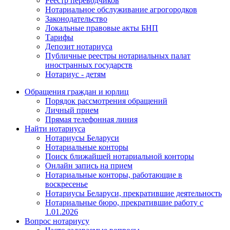
Реестр переводчиков
Нотариальное обслуживание агрогородков
Законодательство
Локальные правовые акты БНП
Тарифы
Депозит нотариуса
Публичные реестры нотариальных палат
иностранных государств
Нотариус - детям
Обращения граждан и юрлиц
Порядок рассмотрения обращений
Личный прием
Прямая телефонная линия
Найти нотариуса
Нотариусы Беларуси
Нотариальные конторы
Поиск ближайшей нотариальной конторы
Онлайн запись на прием
Нотариальные конторы, работающие в
воскресенье
Нотариусы Беларуси, прекратившие деятельность
Нотариальные бюро, прекратившие работу с
1.01.2026
Вопрос нотариусу