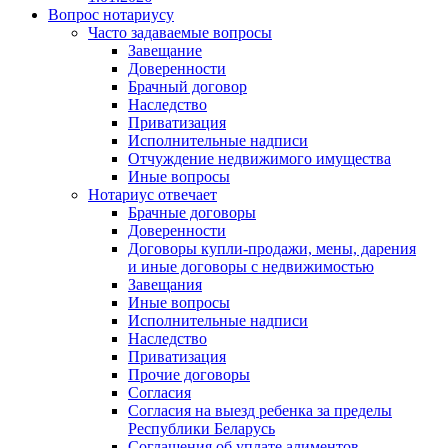
Вопрос нотариусу
Часто задаваемые вопросы
Завещание
Доверенности
Брачный договор
Наследство
Приватизация
Исполнительные надписи
Отчуждение недвижимого имущества
Иные вопросы
Нотариус отвечает
Брачные договоры
Доверенности
Договоры купли-продажи, мены, дарения
и иные договоры с недвижимостью
Завещания
Иные вопросы
Исполнительные надписи
Наследство
Приватизация
Прочие договоры
Согласия
Согласия на выезд ребенка за пределы
Республики Беларусь
Соглашения об уплате алиментов