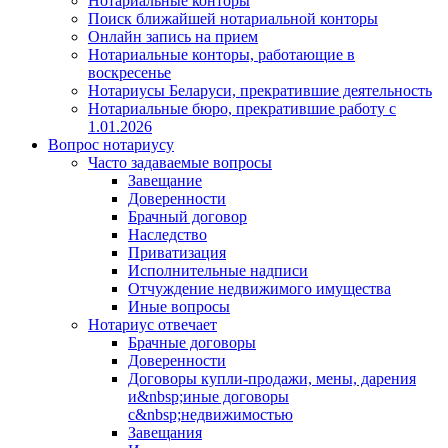
Нотариальные конторы
Поиск ближайшей нотариальной конторы
Онлайн запись на прием
Нотариальные конторы, работающие в
воскресенье
Нотариусы Беларуси, прекратившие деятельность
Нотариальные бюро, прекратившие работу с
1.01.2026
Вопрос нотариусу
Часто задаваемые вопросы
Завещание
Доверенности
Брачный договор
Наследство
Приватизация
Исполнительные надписи
Отчуждение недвижимого имущества
Иные вопросы
Нотариус отвечает
Брачные договоры
Доверенности
Договоры купли-продажи, мены, дарения
и&nbsp;иные договоры
с&nbsp;недвижимостью
Завещания