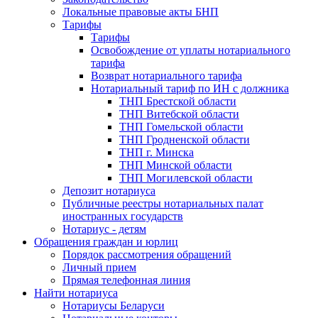
Локальные правовые акты БНП
Тарифы
Тарифы
Освобождение от уплаты нотариального
тарифа
Возврат нотариального тарифа
Нотариальный тариф по ИН с должника
ТНП Брестской области
ТНП Витебской области
ТНП Гомельской области
ТНП Гродненской области
ТНП г. Минска
ТНП Минской области
ТНП Могилевской области
Депозит нотариуса
Публичные реестры нотариальных палат
иностранных государств
Нотариус - детям
Обращения граждан и юрлиц
Порядок рассмотрения обращений
Личный прием
Прямая телефонная линия
Найти нотариуса
Нотариусы Беларуси