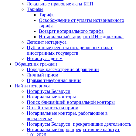
Локальные правовые акты БНП
Тарифы
Тарифы
Освобождение от уплаты нотариального
тарифа
Возврат нотариального тарифа
Нотариальный тариф по ИН с должника
Депозит нотариуса
Публичные реестры нотариальных палат
иностранных государств
Нотариус - детям
Обращения граждан
Порядок рассмотрения обращений
Личный прием
Прямая телефонная линия
Найти нотариуса
Нотариусы Беларуси
Нотариальные конторы
Поиск ближайшей нотариальной конторы
Онлайн запись на прием
Нотариальные конторы, работающие в
воскресенье
Нотариусы Беларуси, прекратившие деятельность
Нотариальные бюро, прекратившие работу с
1.01.2026