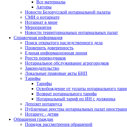
Все материалы
Авторы
Новости Белорусской нотариальной палаты
СМИ о нотариате
Нотариат в мире
Мероприятия
Новости территориальных нотариальных палат
Справочная информация
Поиск открытого наследственного дела
Проверить доверенность
Единая информационная линия
Реестр переводчиков
Нотариальное обслуживание агрогородков
Законодательство
Локальные правовые акты БНП
Тарифы
Тарифы
Освобождение от уплаты нотариального тари
Возврат нотариального тарифа
Нотариальный тариф по ИН с должника
Депозит нотариуса
Публичные реестры нотариальных палат иностранн
Нотариус - детям
Обращения граждан
Порядок рассмотрения обращений