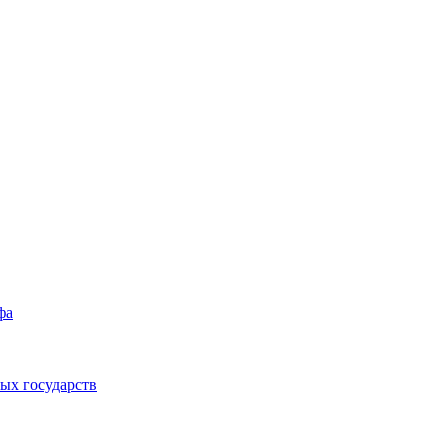
фа
ых государств