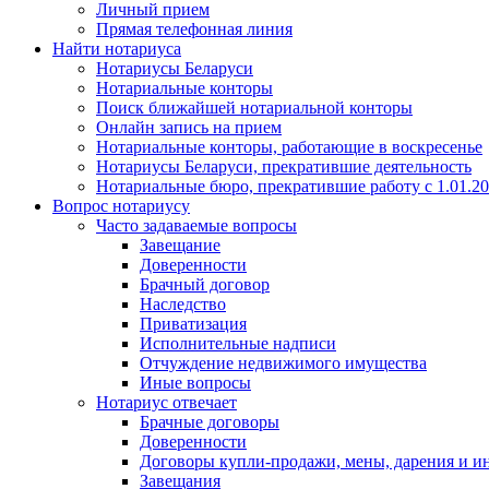
Личный прием
Прямая телефонная линия
Найти нотариуса
Нотариусы Беларуси
Нотариальные конторы
Поиск ближайшей нотариальной конторы
Онлайн запись на прием
Нотариальные конторы, работающие в воскресенье
Нотариусы Беларуси, прекратившие деятельность
Нотариальные бюро, прекратившие работу с 1.01.2
Вопрос нотариусу
Часто задаваемые вопросы
Завещание
Доверенности
Брачный договор
Наследство
Приватизация
Исполнительные надписи
Отчуждение недвижимого имущества
Иные вопросы
Нотариус отвечает
Брачные договоры
Доверенности
Договоры купли-продажи, мены, дарения и и
Завещания