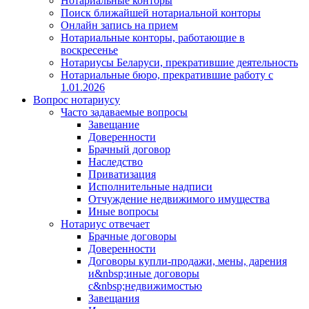
Нотариальные конторы
Поиск ближайшей нотариальной конторы
Онлайн запись на прием
Нотариальные конторы, работающие в
воскресенье
Нотариусы Беларуси, прекратившие деятельность
Нотариальные бюро, прекратившие работу с
1.01.2026
Вопрос нотариусу
Часто задаваемые вопросы
Завещание
Доверенности
Брачный договор
Наследство
Приватизация
Исполнительные надписи
Отчуждение недвижимого имущества
Иные вопросы
Нотариус отвечает
Брачные договоры
Доверенности
Договоры купли-продажи, мены, дарения
и&nbsp;иные договоры
с&nbsp;недвижимостью
Завещания