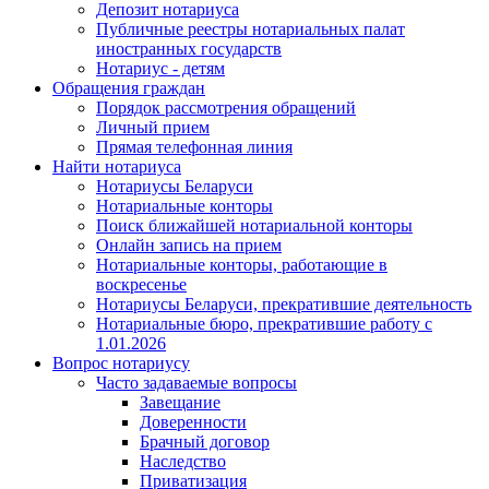
Депозит нотариуса
Публичные реестры нотариальных палат
иностранных государств
Нотариус - детям
Обращения граждан
Порядок рассмотрения обращений
Личный прием
Прямая телефонная линия
Найти нотариуса
Нотариусы Беларуси
Нотариальные конторы
Поиск ближайшей нотариальной конторы
Онлайн запись на прием
Нотариальные конторы, работающие в
воскресенье
Нотариусы Беларуси, прекратившие деятельность
Нотариальные бюро, прекратившие работу с
1.01.2026
Вопрос нотариусу
Часто задаваемые вопросы
Завещание
Доверенности
Брачный договор
Наследство
Приватизация