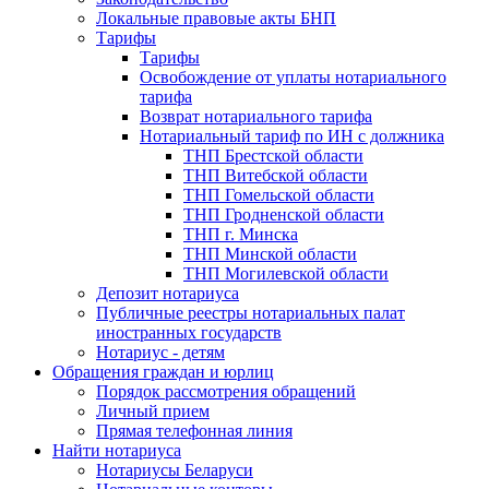
Локальные правовые акты БНП
Тарифы
Тарифы
Освобождение от уплаты нотариального
тарифа
Возврат нотариального тарифа
Нотариальный тариф по ИН с должника
ТНП Брестской области
ТНП Витебской области
ТНП Гомельской области
ТНП Гродненской области
ТНП г. Минска
ТНП Минской области
ТНП Могилевской области
Депозит нотариуса
Публичные реестры нотариальных палат
иностранных государств
Нотариус - детям
Обращения граждан и юрлиц
Порядок рассмотрения обращений
Личный прием
Прямая телефонная линия
Найти нотариуса
Нотариусы Беларуси