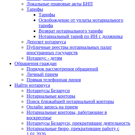
Локальные правовые акты БНП
Тарифы
Тарифы
Освобождение от уплаты нотариального
тарифа
Возврат нотариального тарифа
Нотариальный тариф по ИН с должника
Депозит нотариуса
Публичные реестры нотариальных палат
иностранных государств
Нотариус - детям
Обращения граждан
Порядок рассмотрения обращений
Личный прием
Прямая телефонная линия
Найти нотариуса
Нотариусы Беларуси
Нотариальные конторы
Поиск ближайшей нотариальной конторы
Онлайн запись на прием
Нотариальные конторы, работающие в
воскресенье
Нотариусы Беларуси, прекратившие деятельность
Нотариальные бюро, прекратившие работу с
1.01.2026