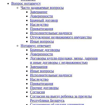
Вопрос нотариусу
Часто задаваемые вопросы
Завещание
Доверенности
Брачный договор
Наследство
Приватизация
Исполнительные надписи
Отчуждение недвижимого имущества
Иные вопросы
Нотариус отвечает
Брачные договоры
Доверенности
Договоры купли-продажи, мены, дарения
и иные договоры с недвижимостью
Завещания
Иные вопросы
Исполнительные надписи
Наследство
Приватизация
Прочие договоры
Согласия
Согласия на выезд ребенка за пределы
Республики Беларусь
Соглашения об уплате алиментов