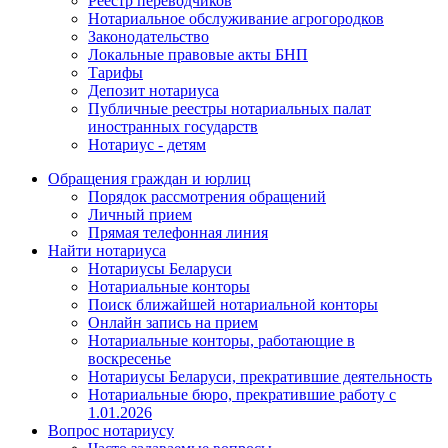
Реестр переводчиков
Нотариальное обслуживание агрогородков
Законодательство
Локальные правовые акты БНП
Тарифы
Депозит нотариуса
Публичные реестры нотариальных палат
иностранных государств
Нотариус - детям
Обращения граждан и юрлиц
Порядок рассмотрения обращений
Личный прием
Прямая телефонная линия
Найти нотариуса
Нотариусы Беларуси
Нотариальные конторы
Поиск ближайшей нотариальной конторы
Онлайн запись на прием
Нотариальные конторы, работающие в
воскресенье
Нотариусы Беларуси, прекратившие деятельность
Нотариальные бюро, прекратившие работу с
1.01.2026
Вопрос нотариусу