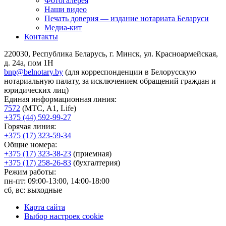
Фотогалерея
Наши видео
Печать доверия — издание нотариата Беларуси
Медиа-кит
Контакты
220030, Республика Беларусь, г. Минск, ул. Красноармейская,
д. 24а, пом 1Н
bnp@belnotary.by
(для корреспонденции в Белорусскую
нотариальную палату, за исключением обращений граждан и
юридических лиц)
Единая информационная линия:
7572
(МТС, A1, Life)
+375 (44) 592-99-27
Горячая линия:
+375 (17) 323-59-34
Общие номера:
+375 (17) 323-38-23
(приемная)
+375 (17) 258-26-83
(бухгалтерия)
Режим работы:
пн-пт: 09:00-13:00, 14:00-18:00
сб, вс: выходные
Карта сайта
Выбор настроек cookie