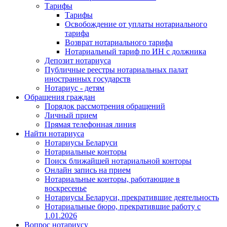
Тарифы
Тарифы
Освобождение от уплаты нотариального
тарифа
Возврат нотариального тарифа
Нотариальный тариф по ИН с должника
Депозит нотариуса
Публичные реестры нотариальных палат
иностранных государств
Нотариус - детям
Обращения граждан
Порядок рассмотрения обращений
Личный прием
Прямая телефонная линия
Найти нотариуса
Нотариусы Беларуси
Нотариальные конторы
Поиск ближайшей нотариальной конторы
Онлайн запись на прием
Нотариальные конторы, работающие в
воскресенье
Нотариусы Беларуси, прекратившие деятельность
Нотариальные бюро, прекратившие работу с
1.01.2026
Вопрос нотариусу