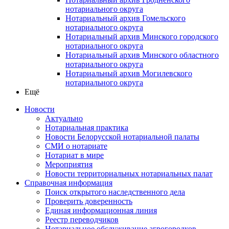
нотариального округа
Нотариальный архив Гомельского
нотариального округа
Нотариальный архив Минского городского
нотариального округа
Нотариальный архив Минского областного
нотариального округа
Нотариальный архив Могилевского
нотариального округа
Ещё
Новости
Актуально
Нотариальная практика
Новости Белорусской нотариальной палаты
СМИ о нотариате
Нотариат в мире
Мероприятия
Новости территориальных нотариальных палат
Справочная информация
Поиск открытого наследственного дела
Проверить доверенность
Единая информационная линия
Реестр переводчиков
Нотариальное обслуживание агрогородков