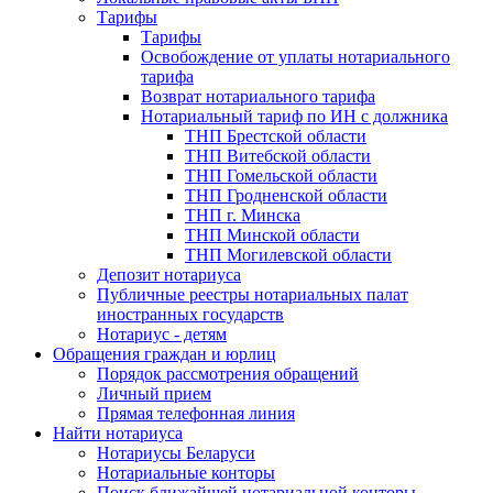
Тарифы
Тарифы
Освобождение от уплаты нотариального
тарифа
Возврат нотариального тарифа
Нотариальный тариф по ИН с должника
ТНП Брестской области
ТНП Витебской области
ТНП Гомельской области
ТНП Гродненской области
ТНП г. Минска
ТНП Минской области
ТНП Могилевской области
Депозит нотариуса
Публичные реестры нотариальных палат
иностранных государств
Нотариус - детям
Обращения граждан и юрлиц
Порядок рассмотрения обращений
Личный прием
Прямая телефонная линия
Найти нотариуса
Нотариусы Беларуси
Нотариальные конторы
Поиск ближайшей нотариальной конторы