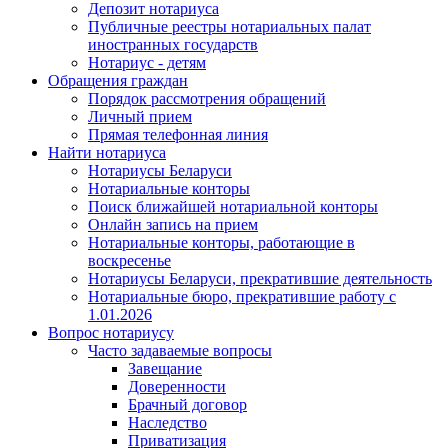
Депозит нотариуса
Публичные реестры нотариальных палат
иностранных государств
Нотариус - детям
Обращения граждан
Порядок рассмотрения обращений
Личный прием
Прямая телефонная линия
Найти нотариуса
Нотариусы Беларуси
Нотариальные конторы
Поиск ближайшей нотариальной конторы
Онлайн запись на прием
Нотариальные конторы, работающие в
воскресенье
Нотариусы Беларуси, прекратившие деятельность
Нотариальные бюро, прекратившие работу с
1.01.2026
Вопрос нотариусу
Часто задаваемые вопросы
Завещание
Доверенности
Брачный договор
Наследство
Приватизация