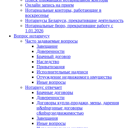
Онлайн запись на прием
Нотариальные конторы, работающие в
воскресенье
Нотариусы Беларуси, прекратившие деятельность
Нотариальные бюро, прекратившие работу с
1.01.2026
Вопрос нотариусу
Часто задаваемые вопросы
Завещание
Доверенности
Брачный договор
Наследство
Приватизация
Исполнительные надписи
Отчуждение недвижимого имущества
Иные вопросы
Нотариус отвечает
Брачные договоры
Доверенности
Договоры купли-продажи, мены, дарения
и&nbsp;иные договоры
с&nbsp;недвижимостью
Завещания
Иные вопросы