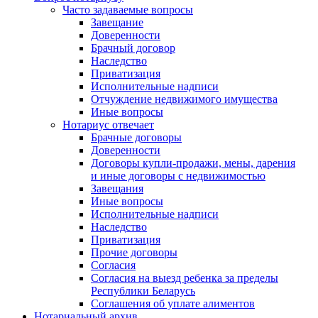
Часто задаваемые вопросы
Завещание
Доверенности
Брачный договор
Наследство
Приватизация
Исполнительные надписи
Отчуждение недвижимого имущества
Иные вопросы
Нотариус отвечает
Брачные договоры
Доверенности
Договоры купли-продажи, мены, дарения
и иные договоры с недвижимостью
Завещания
Иные вопросы
Исполнительные надписи
Наследство
Приватизация
Прочие договоры
Согласия
Согласия на выезд ребенка за пределы
Республики Беларусь
Соглашения об уплате алиментов
Нотариальный архив