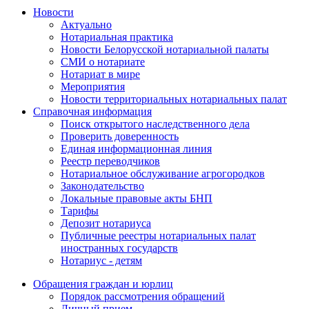
Новости
Актуально
Нотариальная практика
Новости Белорусской нотариальной палаты
СМИ о нотариате
Нотариат в мире
Мероприятия
Новости территориальных нотариальных палат
Справочная информация
Поиск открытого наследственного дела
Проверить доверенность
Единая информационная линия
Реестр переводчиков
Нотариальное обслуживание агрогородков
Законодательство
Локальные правовые акты БНП
Тарифы
Депозит нотариуса
Публичные реестры нотариальных палат
иностранных государств
Нотариус - детям
Обращения граждан и юрлиц
Порядок рассмотрения обращений
Личный прием