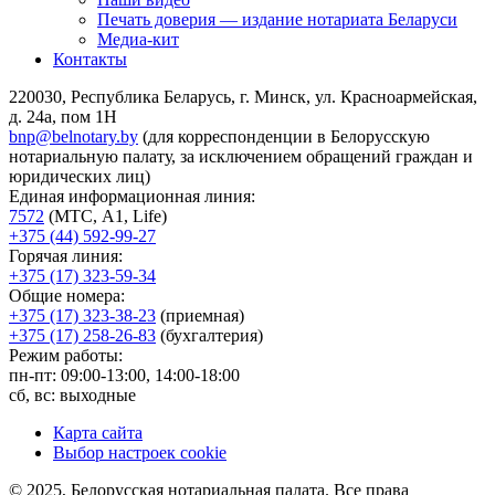
Печать доверия — издание нотариата Беларуси
Медиа-кит
Контакты
220030, Республика Беларусь, г. Минск, ул. Красноармейская,
д. 24а, пом 1Н
bnp@belnotary.by
(для корреспонденции в Белорусскую
нотариальную палату, за исключением обращений граждан и
юридических лиц)
Единая информационная линия:
7572
(МТС, A1, Life)
+375 (44) 592-99-27
Горячая линия:
+375 (17) 323-59-34
Общие номера:
+375 (17) 323-38-23
(приемная)
+375 (17) 258-26-83
(бухгалтерия)
Режим работы:
пн-пт: 09:00-13:00, 14:00-18:00
сб, вс: выходные
Карта сайта
Выбор настроек cookie
© 2025, Белорусская нотариальная палата. Все права