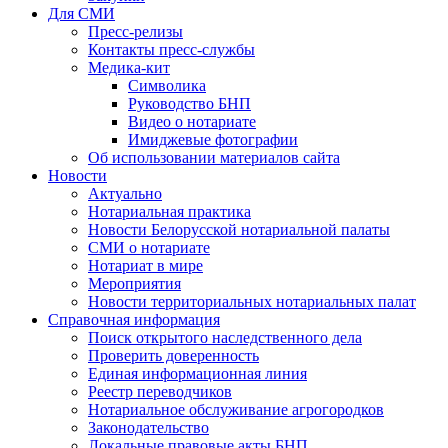
Для СМИ
Пресс-релизы
Контакты пресс-службы
Медика-кит
Символика
Руководство БНП
Видео о нотариате
Имиджевые фотографии
Об использовании материалов сайта
Новости
Актуально
Нотариальная практика
Новости Белорусской нотариальной палаты
СМИ о нотариате
Нотариат в мире
Мероприятия
Новости территориальных нотариальных палат
Справочная информация
Поиск открытого наследственного дела
Проверить доверенность
Единая информационная линия
Реестр переводчиков
Нотариальное обслуживание агрогородков
Законодательство
Локальные правовые акты БНП