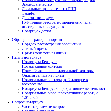
Законодательство
Локальные правовые акты БНП
Тарифы
Депозит нотариуса
Публичные реестры нотариальных палат
иностранных государств
Нотариус - детям
Обращения граждан и юрлиц
Порядок рассмотрения обращений
Личный прием
Прямая телефонная линия
Найти нотариуса
Нотариусы Беларуси
Нотариальные конторы
Поиск ближайшей нотариальной конторы
Онлайн запись на прием
Нотариальные конторы, работающие в
воскресенье
Нотариусы Беларуси, прекратившие деятельность
Нотариальные бюро, прекратившие работу с
1.01.2026
Вопрос нотариусу
Часто задаваемые вопросы
Нотариус отвечает