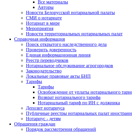
Все материалы
Авторы
Новости Белорусской нотариальной палаты
СМИ о нотариате
Нотариат в мире
Мероприятия
Новости территориальных нотариальных палат
Справочная информация
Поиск открытого наследственного дела
Проверить доверенность
Единая информационная линия
Реестр переводчиков
Нотариальное обслуживание агрогородков
Законодательство
Локальные правовые акты БНП
Тарифы
Тарифы
Освобождение от уплаты нотариального тари
Возврат нотариального тарифа
Нотариальный тариф по ИН с должника
Депозит нотариуса
Публичные реестры нотариальных палат иностранн
Нотариус - детям
Обращения граждан
Порядок рассмотрения обращений