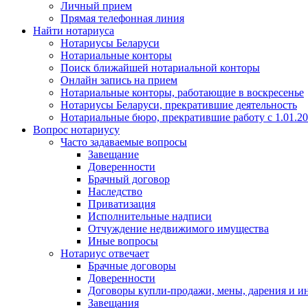
Личный прием
Прямая телефонная линия
Найти нотариуса
Нотариусы Беларуси
Нотариальные конторы
Поиск ближайшей нотариальной конторы
Онлайн запись на прием
Нотариальные конторы, работающие в воскресенье
Нотариусы Беларуси, прекратившие деятельность
Нотариальные бюро, прекратившие работу с 1.01.2
Вопрос нотариусу
Часто задаваемые вопросы
Завещание
Доверенности
Брачный договор
Наследство
Приватизация
Исполнительные надписи
Отчуждение недвижимого имущества
Иные вопросы
Нотариус отвечает
Брачные договоры
Доверенности
Договоры купли-продажи, мены, дарения и и
Завещания