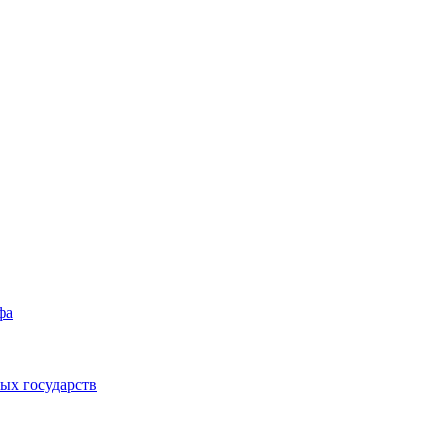
фа
ых государств