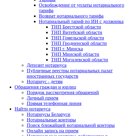
Освобождение от уплаты нотариального
тарифа
Возврат нотариального тарифа
Нотариальный тариф по ИН с должника
ТНП Брестской области
ТНП Витебской области
ТНП Гомельской области
ТНП Гродненской области
ТНП г. Минска
ТНП Минской области
ТНП Могилевской области
Депозит нотариуса
Публичные реестры нотариальных палат
иностранных государств
Нотариус - детям
Обращения граждан и юрлиц
Порядок рассмотрения обращений
Личный прием
Прямая телефонная линия
Найти нотариуса
Нотариусы Беларуси
Нотариальные конторы
Поиск ближайшей нотариальной конторы
Онлайн запись на прием