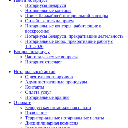
Найти нотариуса
Нотариусы Беларуси
Нотариальные конторы
Поиск ближайшей нотариальной конторы
Онлайн запись на прием
Нотариальные конторы, работающие в
воскресенье
Нотариусы Беларуси, прекратившие деятельность
Нотариальные бюро, прекратившие работу с
1.01.2026
Вопрос нотариусу
Часто задаваемые вопросы
Нотариус отвечает
Нотариальный архив
О деятельности архивов
Административные процедуры
Контакты
Оплата услуг
Нотариальные архивы
О палате
Белорусская нотариальная палата
Правление
Территориальные нотариальные палаты
Дисциплинарная комиссия