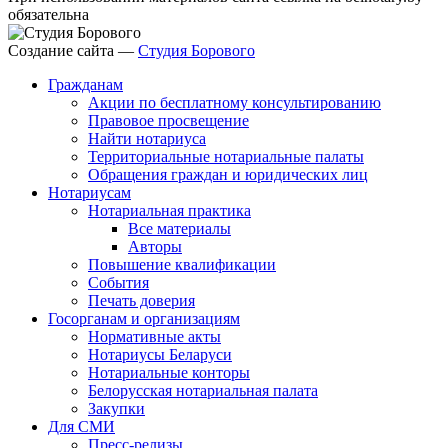
обязательна
Создание сайта —
Студия Борового
Гражданам
Акции по бесплатному консультированию
Правовое просвещение
Найти нотариуса
Территориальные нотариальные палаты
Обращения граждан и юридических лиц
Нотариусам
Нотариальная практика
Все материалы
Авторы
Повышение квалификации
События
Печать доверия
Госорганам и организациям
Нормативные акты
Нотариусы Беларуси
Нотариальные конторы
Белорусская нотариальная палата
Закупки
Для СМИ
Пресс-релизы