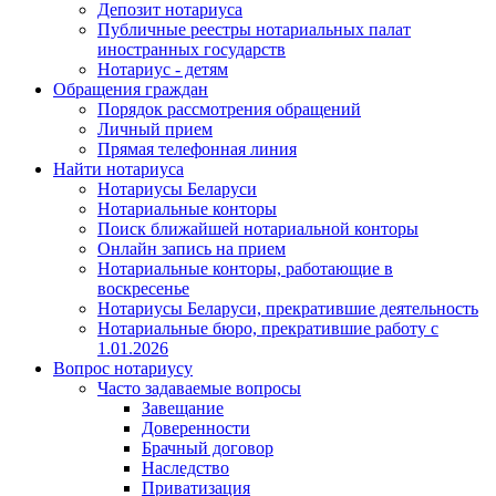
Депозит нотариуса
Публичные реестры нотариальных палат
иностранных государств
Нотариус - детям
Обращения граждан
Порядок рассмотрения обращений
Личный прием
Прямая телефонная линия
Найти нотариуса
Нотариусы Беларуси
Нотариальные конторы
Поиск ближайшей нотариальной конторы
Онлайн запись на прием
Нотариальные конторы, работающие в
воскресенье
Нотариусы Беларуси, прекратившие деятельность
Нотариальные бюро, прекратившие работу с
1.01.2026
Вопрос нотариусу
Часто задаваемые вопросы
Завещание
Доверенности
Брачный договор
Наследство
Приватизация