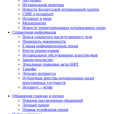
Актуально
Нотариальная практика
Новости Белорусской нотариальной палаты
СМИ о нотариате
Нотариат в мире
Мероприятия
Новости территориальных нотариальных палат
Справочная информация
Поиск открытого наследственного дела
Проверить доверенность
Единая информационная линия
Реестр переводчиков
Нотариальное обслуживание агрогородков
Законодательство
Локальные правовые акты БНП
Тарифы
Депозит нотариуса
Публичные реестры нотариальных палат
иностранных государств
Нотариус - детям
Обращения граждан и юрлиц
Порядок рассмотрения обращений
Личный прием
Прямая телефонная линия