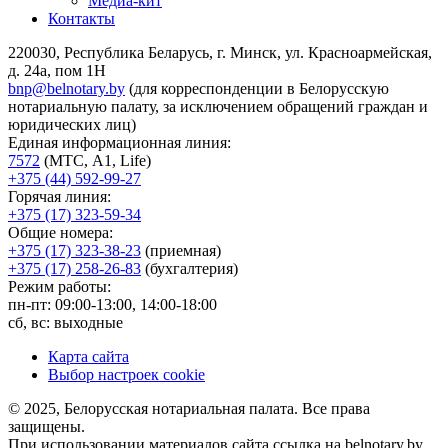
Медиа-кит
Контакты
220030, Республика Беларусь, г. Минск, ул. Красноармейская,
д. 24а, пом 1Н
bnp@belnotary.by
(для корреспонденции в Белорусскую
нотариальную палату, за исключением обращений граждан и
юридических лиц)
Единая информационная линия:
7572
(МТС, A1, Life)
+375 (44) 592-99-27
Горячая линия:
+375 (17) 323-59-34
Общие номера:
+375 (17) 323-38-23
(приемная)
+375 (17) 258-26-83
(бухгалтерия)
Режим работы:
пн-пт: 09:00-13:00, 14:00-18:00
сб, вс: выходные
Карта сайта
Выбор настроек cookie
© 2025, Белорусская нотариальная палата. Все права
защищены.
При использовании материалов сайта ссылка на belnotary.by