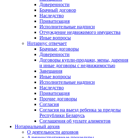
Доверенности
Брачный договор
Наследство
Приватизация
Исполнительные надписи
Отчуждение недвижимого имущества
Иные вопросы
Нотариус отвечает
Брачные договоры
Доверенности
Договоры купли-продажи, мены, дарения
и иные договоры с недвижимостью
Завещания
Иные вопросы
Исполнительные надписи
Наследство
Приватизация
Прочие договоры
Согласия
Согласия на выезд ребенка за пределы
Республики Беларусь
Соглашения об уплате алиментов
Нотариальный архив
О деятельности архивов
Административные процедуры