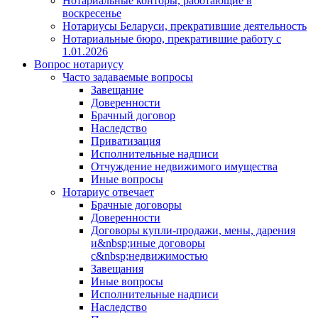
Нотариальные конторы, работающие в
воскресенье
Нотариусы Беларуси, прекратившие деятельность
Нотариальные бюро, прекратившие работу с
1.01.2026
Вопрос нотариусу
Часто задаваемые вопросы
Завещание
Доверенности
Брачный договор
Наследство
Приватизация
Исполнительные надписи
Отчуждение недвижимого имущества
Иные вопросы
Нотариус отвечает
Брачные договоры
Доверенности
Договоры купли-продажи, мены, дарения
и&nbsp;иные договоры
с&nbsp;недвижимостью
Завещания
Иные вопросы
Исполнительные надписи
Наследство