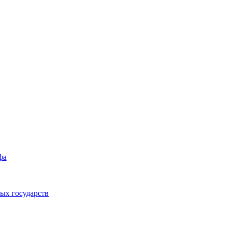
фа
ых государств