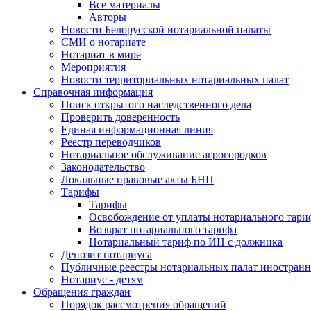
Все материалы
Авторы
Новости Белорусской нотариальной палаты
СМИ о нотариате
Нотариат в мире
Мероприятия
Новости территориальных нотариальных палат
Справочная информация
Поиск открытого наследственного дела
Проверить доверенность
Единая информационная линия
Реестр переводчиков
Нотариальное обслуживание агрогородков
Законодательство
Локальные правовые акты БНП
Тарифы
Тарифы
Освобождение от уплаты нотариального тари
Возврат нотариального тарифа
Нотариальный тариф по ИН с должника
Депозит нотариуса
Публичные реестры нотариальных палат иностранн
Нотариус - детям
Обращения граждан
Порядок рассмотрения обращений