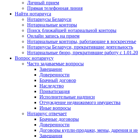
Личный прием
Прямая телефонная линия
Найти нотариуса
Нотариусы Беларуси
Нотариальные конторы
Поиск ближайшей нотариальной конторы
Онлайн запись на прием
Нотариальные конторы, работающие в воскресенье
Нотариусы Беларуси, прекратившие деятельность
Нотариальные бюро, прекратившие работу с 1.01.2
Вопрос нотариусу
Часто задаваемые вопросы
Завещание
Доверенности
Брачный договор
Наследство
Приватизация
Исполнительные надписи
Отчуждение недвижимого имущества
Иные вопросы
Нотариус отвечает
Брачные договоры
Доверенности
Договоры купли-продажи, мены, дарения и и
Завещания