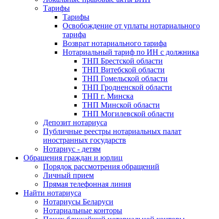
Тарифы
Тарифы
Освобождение от уплаты нотариального
тарифа
Возврат нотариального тарифа
Нотариальный тариф по ИН с должника
ТНП Брестской области
ТНП Витебской области
ТНП Гомельской области
ТНП Гродненской области
ТНП г. Минска
ТНП Минской области
ТНП Могилевской области
Депозит нотариуса
Публичные реестры нотариальных палат
иностранных государств
Нотариус - детям
Обращения граждан и юрлиц
Порядок рассмотрения обращений
Личный прием
Прямая телефонная линия
Найти нотариуса
Нотариусы Беларуси
Нотариальные конторы