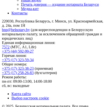
Наши видео
Печать доверия — издание нотариата Беларуси
Медиа-кит
Контакты
220030, Республика Беларусь, г. Минск, ул. Красноармейская,
д. 24а, пом 1Н
bnp@belnotary.by
(для корреспонденции в Белорусскую
нотариальную палату, за исключением обращений граждан и
юридических лиц)
Единая информационная линия:
7572
(МТС, A1, Life)
+375 (44) 592-99-27
Горячая линия:
+375 (17) 323-59-34
Общие номера:
+375 (17) 323-38-23
(приемная)
+375 (17) 258-26-83
(бухгалтерия)
Режим работы:
пн-пт: 09:00-13:00, 14:00-18:00
сб, вс: выходные
Карта сайта
Выбор настроек cookie
© 2025, Белорусская нотариальная палата. Все права