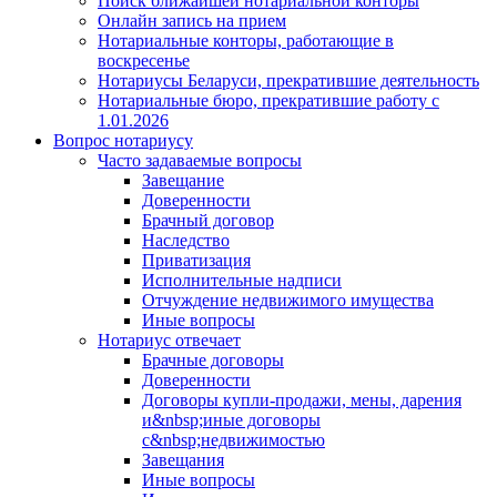
Поиск ближайшей нотариальной конторы
Онлайн запись на прием
Нотариальные конторы, работающие в
воскресенье
Нотариусы Беларуси, прекратившие деятельность
Нотариальные бюро, прекратившие работу с
1.01.2026
Вопрос нотариусу
Часто задаваемые вопросы
Завещание
Доверенности
Брачный договор
Наследство
Приватизация
Исполнительные надписи
Отчуждение недвижимого имущества
Иные вопросы
Нотариус отвечает
Брачные договоры
Доверенности
Договоры купли-продажи, мены, дарения
и&nbsp;иные договоры
с&nbsp;недвижимостью
Завещания
Иные вопросы