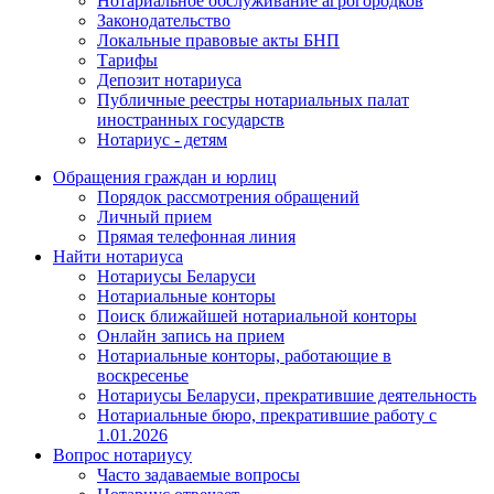
Нотариальное обслуживание агрогородков
Законодательство
Локальные правовые акты БНП
Тарифы
Депозит нотариуса
Публичные реестры нотариальных палат
иностранных государств
Нотариус - детям
Обращения граждан и юрлиц
Порядок рассмотрения обращений
Личный прием
Прямая телефонная линия
Найти нотариуса
Нотариусы Беларуси
Нотариальные конторы
Поиск ближайшей нотариальной конторы
Онлайн запись на прием
Нотариальные конторы, работающие в
воскресенье
Нотариусы Беларуси, прекратившие деятельность
Нотариальные бюро, прекратившие работу с
1.01.2026
Вопрос нотариусу
Часто задаваемые вопросы