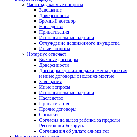
Часто задаваемые вопросы
Завещание
Доверенности
Брачный договор
Наследство
Приватизация
Исполнительные надписи
Отчуждение недвижимого имущества
Иные вопросы
Нотариус отвечает
Брачные договоры
Доверенности
Договоры купли-продажи, мены, дарения
и иные договоры с недвижимостью
Завещания
Иные вопросы
Исполнительные надписи
Наследство
Приватизация
Прочие договоры
Согласия
Согласия на выезд ребенка за пределы
Республики Беларусь
Соглашения об уплате алиментов
Нотариальный архив