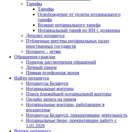
Тарифы
Тарифы
Освобождение от уплаты нотариального
тарифа
Возврат нотариального тарифа
Нотариальный тариф по ИН с должника
Депозит нотариуса
Публичные реестры нотариальных палат
иностранных государств
Нотариус - детям
Обращения граждан
Порядок рассмотрения обращений
Личный прием
Прямая телефонная линия
Найти нотариуса
Нотариусы Беларуси
Нотариальные конторы
Поиск ближайшей нотариальной конторы
Онлайн запись на прием
Нотариальные конторы, работающие в
воскресенье
Нотариусы Беларуси, прекратившие деятельность
Нотариальные бюро, прекратившие работу с
1.01.2026
Вопрос нотариусу