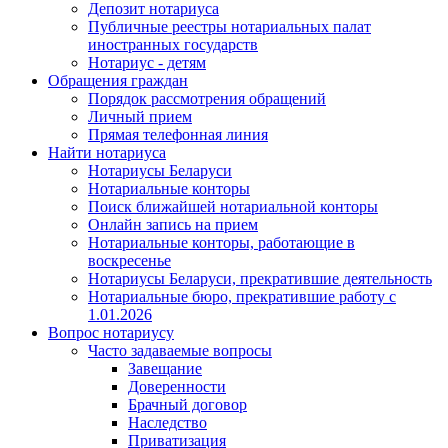
Депозит нотариуса
Публичные реестры нотариальных палат
иностранных государств
Нотариус - детям
Обращения граждан
Порядок рассмотрения обращений
Личный прием
Прямая телефонная линия
Найти нотариуса
Нотариусы Беларуси
Нотариальные конторы
Поиск ближайшей нотариальной конторы
Онлайн запись на прием
Нотариальные конторы, работающие в
воскресенье
Нотариусы Беларуси, прекратившие деятельность
Нотариальные бюро, прекратившие работу с
1.01.2026
Вопрос нотариусу
Часто задаваемые вопросы
Завещание
Доверенности
Брачный договор
Наследство
Приватизация