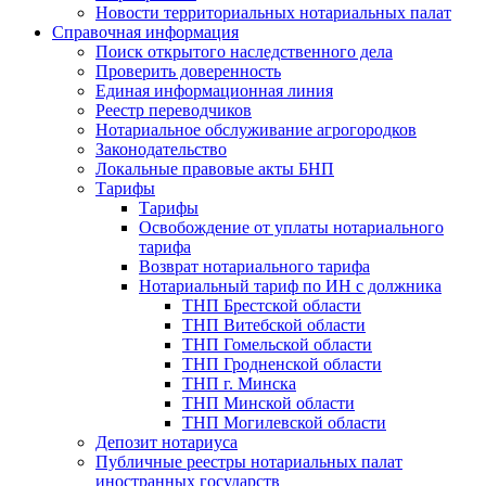
Новости территориальных нотариальных палат
Справочная информация
Поиск открытого наследственного дела
Проверить доверенность
Единая информационная линия
Реестр переводчиков
Нотариальное обслуживание агрогородков
Законодательство
Локальные правовые акты БНП
Тарифы
Тарифы
Освобождение от уплаты нотариального
тарифа
Возврат нотариального тарифа
Нотариальный тариф по ИН с должника
ТНП Брестской области
ТНП Витебской области
ТНП Гомельской области
ТНП Гродненской области
ТНП г. Минска
ТНП Минской области
ТНП Могилевской области
Депозит нотариуса
Публичные реестры нотариальных палат
иностранных государств