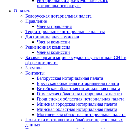
Нотариальный архив Могилевского
нотариального округа
О палате
Белорусская нотариальная палата
Правление
Члены правления
Территориальные нотариальные палаты
Дисциплинарная комиссия
Члены комиссии
Ревизионная комиссия
Члены комиссии
Базовая организация государств-участников СНГ в
сфере нотариата
Закупки
Контакты
Белорусская нотариальная палата
Брестская областная нотариальная палата
Витебская областная нотариальная палата
Гомельская областная нотариальная палата
Гродненская областная нотариальная палата
Минская городская нотариальная палата
Минская областная нотариальная палата
Могилевская областная нотариальная палата
Политика в отношении обработки персональных
данных