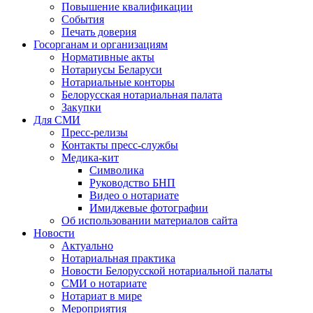
Повышение квалификации
События
Печать доверия
Госорганам и организациям
Нормативные акты
Нотариусы Беларуси
Нотариальные конторы
Белорусская нотариальная палата
Закупки
Для СМИ
Пресс-релизы
Контакты пресс-службы
Медика-кит
Символика
Руководство БНП
Видео о нотариате
Имиджевые фотографии
Об использовании материалов сайта
Новости
Актуально
Нотариальная практика
Новости Белорусской нотариальной палаты
СМИ о нотариате
Нотариат в мире
Мероприятия