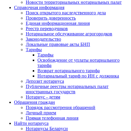
Новости территориальных нотариальных палат
Справочная информация
Поиск открытого наследственного дела
Проверить доверенность
Единая информационная линия
Реестр переводчиков
Нотариальное обслуживание агрогородков
Законодательство
Локальные правовые акты БНП
Тарифы
Тарифы
Освобождение от уплаты нотариального
тарифа
Возврат нотариального тарифа
Нотариальный тариф по ИН с должника
Депозит нотариуса
Публичные реестры нотариальных палат
иностранных государств
Нотариус - детям
Обращения граждан
Порядок рассмотрения обращений
Личный прием
Прямая телефонная линия
Найти нотариуса
Нотариусы Беларуси