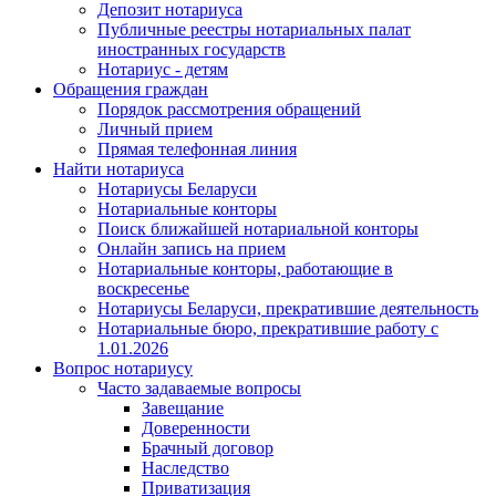
Депозит нотариуса
Публичные реестры нотариальных палат
иностранных государств
Нотариус - детям
Обращения граждан
Порядок рассмотрения обращений
Личный прием
Прямая телефонная линия
Найти нотариуса
Нотариусы Беларуси
Нотариальные конторы
Поиск ближайшей нотариальной конторы
Онлайн запись на прием
Нотариальные конторы, работающие в
воскресенье
Нотариусы Беларуси, прекратившие деятельность
Нотариальные бюро, прекратившие работу с
1.01.2026
Вопрос нотариусу
Часто задаваемые вопросы
Завещание
Доверенности
Брачный договор
Наследство
Приватизация