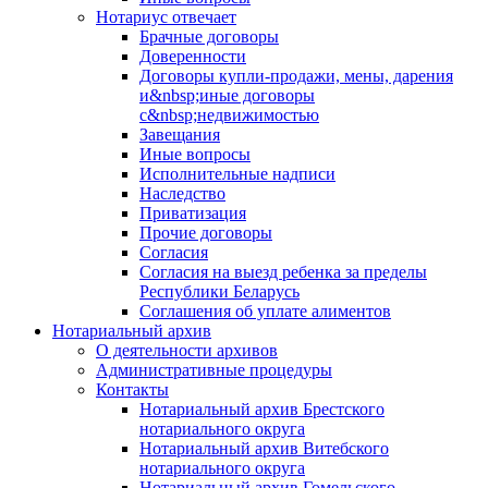
Нотариус отвечает
Брачные договоры
Доверенности
Договоры купли-продажи, мены, дарения
и&nbsp;иные договоры
с&nbsp;недвижимостью
Завещания
Иные вопросы
Исполнительные надписи
Наследство
Приватизация
Прочие договоры
Согласия
Согласия на выезд ребенка за пределы
Республики Беларусь
Соглашения об уплате алиментов
Нотариальный архив
О деятельности архивов
Административные процедуры
Контакты
Нотариальный архив Брестского
нотариального округа
Нотариальный архив Витебского
нотариального округа
Нотариальный архив Гомельского