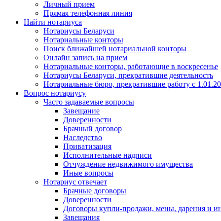
Личный прием
Прямая телефонная линия
Найти нотариуса
Нотариусы Беларуси
Нотариальные конторы
Поиск ближайшей нотариальной конторы
Онлайн запись на прием
Нотариальные конторы, работающие в воскресенье
Нотариусы Беларуси, прекратившие деятельность
Нотариальные бюро, прекратившие работу с 1.01.2
Вопрос нотариусу
Часто задаваемые вопросы
Завещание
Доверенности
Брачный договор
Наследство
Приватизация
Исполнительные надписи
Отчуждение недвижимого имущества
Иные вопросы
Нотариус отвечает
Брачные договоры
Доверенности
Договоры купли-продажи, мены, дарения и и
Завещания