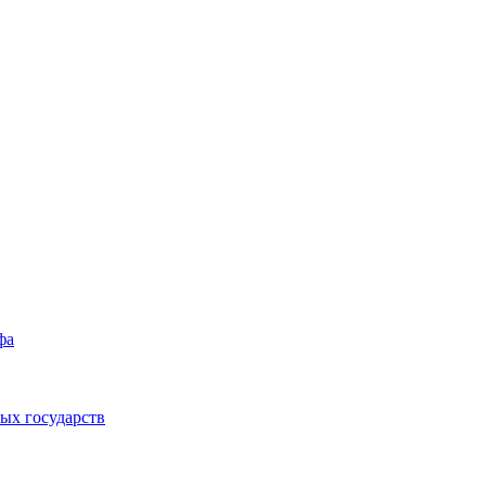
фа
ых государств