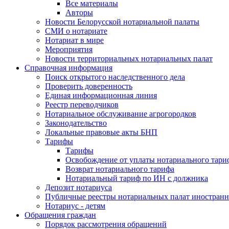
Все материалы
Авторы
Новости Белорусской нотариальной палаты
СМИ о нотариате
Нотариат в мире
Мероприятия
Новости территориальных нотариальных палат
Справочная информация
Поиск открытого наследственного дела
Проверить доверенность
Единая информационная линия
Реестр переводчиков
Нотариальное обслуживание агрогородков
Законодательство
Локальные правовые акты БНП
Тарифы
Тарифы
Освобождение от уплаты нотариального тари
Возврат нотариального тарифа
Нотариальный тариф по ИН с должника
Депозит нотариуса
Публичные реестры нотариальных палат иностранн
Нотариус - детям
Обращения граждан
Порядок рассмотрения обращений