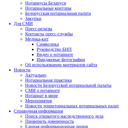
Нотариусы Беларуси
Нотариальные конторы
Белорусская нотариальная палата
Закупки
Для СМИ
Пресс-релизы
Контакты пресс-службы
Медика-кит
Символика
Руководство БНП
Видео о нотариате
Имиджевые фотографии
Об использовании материалов сайта
Новости
Актуально
Нотариальная практика
Новости Белорусской нотариальной палаты
СМИ о нотариате
Нотариат в мире
Мероприятия
Новости территориальных нотариальных палат
Справочная информация
Поиск открытого наследственного дела
Проверить доверенность
Единая информационная линия