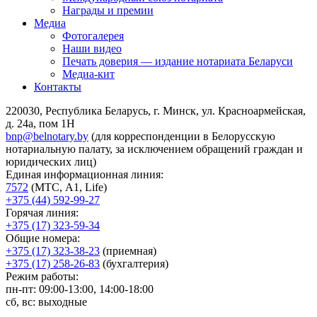
Награды и премии
Медиа
Фотогалерея
Наши видео
Печать доверия — издание нотариата Беларуси
Медиа-кит
Контакты
220030, Республика Беларусь, г. Минск, ул. Красноармейская,
д. 24а, пом 1Н
bnp@belnotary.by
(для корреспонденции в Белорусскую
нотариальную палату, за исключением обращений граждан и
юридических лиц)
Единая информационная линия:
7572
(МТС, A1, Life)
+375 (44) 592-99-27
Горячая линия:
+375 (17) 323-59-34
Общие номера:
+375 (17) 323-38-23
(приемная)
+375 (17) 258-26-83
(бухгалтерия)
Режим работы:
пн-пт: 09:00-13:00, 14:00-18:00
сб, вс: выходные