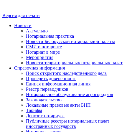
Версия для печати
Новости
Актуально
Нотариальная практика
Новости Белорусской нотариальной палаты
СМИ о нотариате
Нотариат в мире
Мероприятия
Новости территориальных нотариальных палат
Справочная информация
Поиск открытого наследственного дела
Проверить доверенность
Единая информационная линия
Реестр переводчиков
Нотариальное обслуживание агрогородков
Законодательство
Локальные правовые акты БНП
Тарифы
Депозит нотариуса
Публичные реестры нотариальных палат
иностранных государств
Нотариус - детям