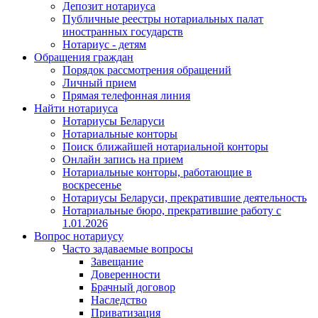
Депозит нотариуса
Публичные реестры нотариальных палат
иностранных государств
Нотариус - детям
Обращения граждан
Порядок рассмотрения обращений
Личный прием
Прямая телефонная линия
Найти нотариуса
Нотариусы Беларуси
Нотариальные конторы
Поиск ближайшей нотариальной конторы
Онлайн запись на прием
Нотариальные конторы, работающие в
воскресенье
Нотариусы Беларуси, прекратившие деятельность
Нотариальные бюро, прекратившие работу с
1.01.2026
Вопрос нотариусу
Часто задаваемые вопросы
Завещание
Доверенности
Брачный договор
Наследство
Приватизация