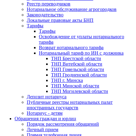
Реестр переводчиков
Нотариальное обслуживание агрогородков
Законодательство
Локальные правовые акты БНП
Тарифы
Тарифы
Освобождение от уплаты нотариального
тарифа
Возврат нотариального тарифа
Нотариальный тариф по ИН с должника
ТНП Брестской области
ТНП Витебской области
ТНП Гомельской области
ТНП Гродненской области
ТНП г. Минска
ТНП Минской области
ТНП Могилевской области
Депозит нотариуса
Публичные реестры нотариальных палат
иностранных государств
Нотариус - детям
Обращения граждан и юрлиц
Порядок рассмотрения обращений
Личный прием
Прямая телефонная линия