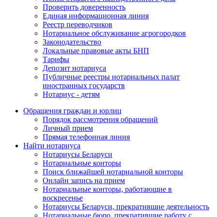
Проверить доверенность
Единая информационная линия
Реестр переводчиков
Нотариальное обслуживание агрогородков
Законодательство
Локальные правовые акты БНП
Тарифы
Депозит нотариуса
Публичные реестры нотариальных палат
иностранных государств
Нотариус - детям
Обращения граждан и юрлиц
Порядок рассмотрения обращений
Личный прием
Прямая телефонная линия
Найти нотариуса
Нотариусы Беларуси
Нотариальные конторы
Поиск ближайшей нотариальной конторы
Онлайн запись на прием
Нотариальные конторы, работающие в
воскресенье
Нотариусы Беларуси, прекратившие деятельность
Нотариальные бюро, прекратившие работу с