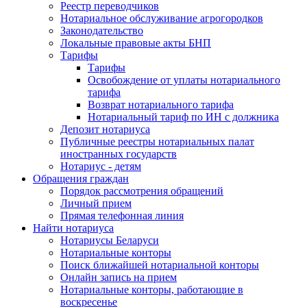
Реестр переводчиков
Нотариальное обслуживание агрогородков
Законодательство
Локальные правовые акты БНП
Тарифы
Тарифы
Освобождение от уплаты нотариального
тарифа
Возврат нотариального тарифа
Нотариальный тариф по ИН с должника
Депозит нотариуса
Публичные реестры нотариальных палат
иностранных государств
Нотариус - детям
Обращения граждан
Порядок рассмотрения обращений
Личный прием
Прямая телефонная линия
Найти нотариуса
Нотариусы Беларуси
Нотариальные конторы
Поиск ближайшей нотариальной конторы
Онлайн запись на прием
Нотариальные конторы, работающие в
воскресенье