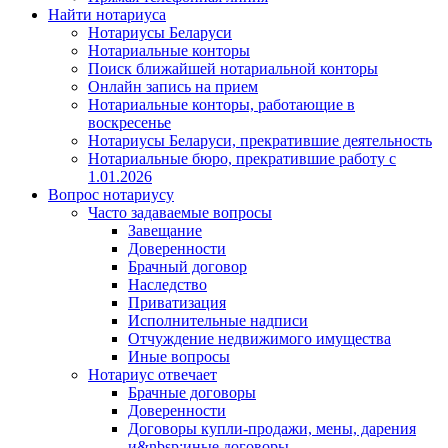
Найти нотариуса
Нотариусы Беларуси
Нотариальные конторы
Поиск ближайшей нотариальной конторы
Онлайн запись на прием
Нотариальные конторы, работающие в
воскресенье
Нотариусы Беларуси, прекратившие деятельность
Нотариальные бюро, прекратившие работу с
1.01.2026
Вопрос нотариусу
Часто задаваемые вопросы
Завещание
Доверенности
Брачный договор
Наследство
Приватизация
Исполнительные надписи
Отчуждение недвижимого имущества
Иные вопросы
Нотариус отвечает
Брачные договоры
Доверенности
Договоры купли-продажи, мены, дарения
и&nbsp;иные договоры