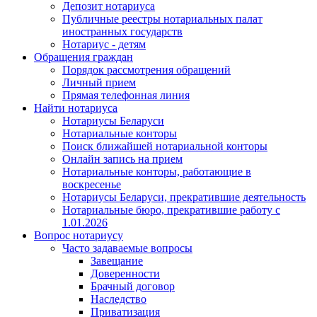
Депозит нотариуса
Публичные реестры нотариальных палат
иностранных государств
Нотариус - детям
Обращения граждан
Порядок рассмотрения обращений
Личный прием
Прямая телефонная линия
Найти нотариуса
Нотариусы Беларуси
Нотариальные конторы
Поиск ближайшей нотариальной конторы
Онлайн запись на прием
Нотариальные конторы, работающие в
воскресенье
Нотариусы Беларуси, прекратившие деятельность
Нотариальные бюро, прекратившие работу с
1.01.2026
Вопрос нотариусу
Часто задаваемые вопросы
Завещание
Доверенности
Брачный договор
Наследство
Приватизация