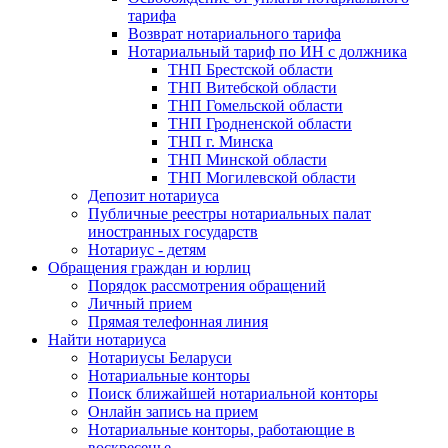
тарифа
Возврат нотариального тарифа
Нотариальный тариф по ИН с должника
ТНП Брестской области
ТНП Витебской области
ТНП Гомельской области
ТНП Гродненской области
ТНП г. Минска
ТНП Минской области
ТНП Могилевской области
Депозит нотариуса
Публичные реестры нотариальных палат
иностранных государств
Нотариус - детям
Обращения граждан и юрлиц
Порядок рассмотрения обращений
Личный прием
Прямая телефонная линия
Найти нотариуса
Нотариусы Беларуси
Нотариальные конторы
Поиск ближайшей нотариальной конторы
Онлайн запись на прием
Нотариальные конторы, работающие в
воскресенье