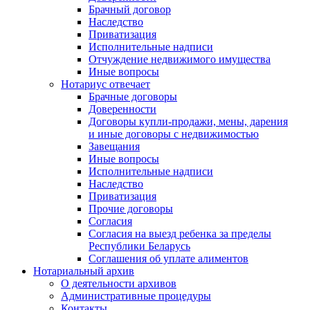
Брачный договор
Наследство
Приватизация
Исполнительные надписи
Отчуждение недвижимого имущества
Иные вопросы
Нотариус отвечает
Брачные договоры
Доверенности
Договоры купли-продажи, мены, дарения
и иные договоры с недвижимостью
Завещания
Иные вопросы
Исполнительные надписи
Наследство
Приватизация
Прочие договоры
Согласия
Согласия на выезд ребенка за пределы
Республики Беларусь
Соглашения об уплате алиментов
Нотариальный архив
О деятельности архивов
Административные процедуры
Контакты