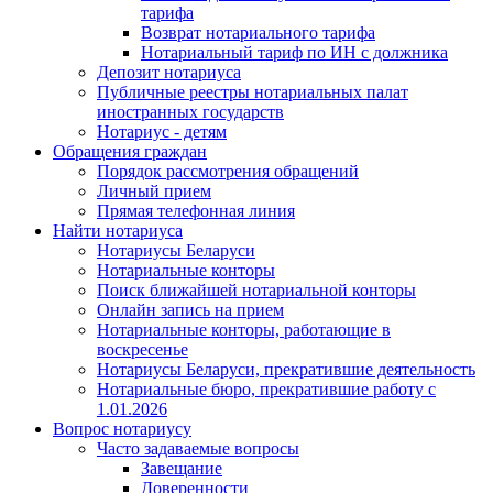
тарифа
Возврат нотариального тарифа
Нотариальный тариф по ИН с должника
Депозит нотариуса
Публичные реестры нотариальных палат
иностранных государств
Нотариус - детям
Обращения граждан
Порядок рассмотрения обращений
Личный прием
Прямая телефонная линия
Найти нотариуса
Нотариусы Беларуси
Нотариальные конторы
Поиск ближайшей нотариальной конторы
Онлайн запись на прием
Нотариальные конторы, работающие в
воскресенье
Нотариусы Беларуси, прекратившие деятельность
Нотариальные бюро, прекратившие работу с
1.01.2026
Вопрос нотариусу
Часто задаваемые вопросы
Завещание
Доверенности