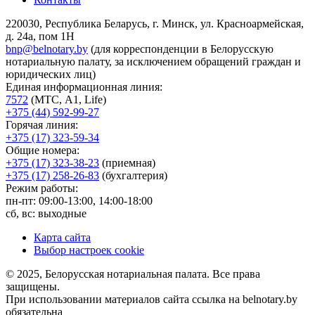
220030, Республика Беларусь, г. Минск, ул. Красноармейская,
д. 24а, пом 1Н
bnp@belnotary.by
(для корреспонденции в Белорусскую
нотариальную палату, за исключением обращений граждан и
юридических лиц)
Единая информационная линия:
7572
(МТС, A1, Life)
+375 (44) 592-99-27
Горячая линия:
+375 (17) 323-59-34
Общие номера:
+375 (17) 323-38-23
(приемная)
+375 (17) 258-26-83
(бухгалтерия)
Режим работы:
пн-пт: 09:00-13:00, 14:00-18:00
сб, вс: выходные
Карта сайта
Выбор настроек cookie
© 2025, Белорусская нотариальная палата. Все права
защищены.
При использовании материалов сайта ссылка на belnotary.by
обязательна