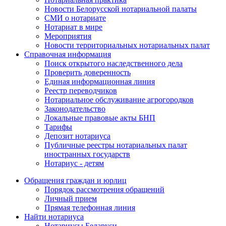
Новости Белорусской нотариальной палаты
СМИ о нотариате
Нотариат в мире
Мероприятия
Новости территориальных нотариальных палат
Справочная информация
Поиск открытого наследственного дела
Проверить доверенность
Единая информационная линия
Реестр переводчиков
Нотариальное обслуживание агрогородков
Законодательство
Локальные правовые акты БНП
Тарифы
Депозит нотариуса
Публичные реестры нотариальных палат
иностранных государств
Нотариус - детям
Обращения граждан и юрлиц
Порядок рассмотрения обращений
Личный прием
Прямая телефонная линия
Найти нотариуса
Нотариусы Беларуси