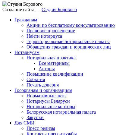
Создание сайта —
Студия Борового
Гражданам
Акции по бесплатному консультированию
Правовое просвещение
Найти нотариуса
Территориальные нотариальные палаты
Обращения граждан и юридических лиц
Нотариусам
Нотариальная практика
Все материалы
Авторы
Повышение квалификации
События
Печать доверия
Госорганам и организациям
Нормативные акты
Нотариусы Беларуси
Нотариальные конторы
Белорусская нотариальная палата
Закупки
Для СМИ
Пресс-релизы
Контакты пресс-службы