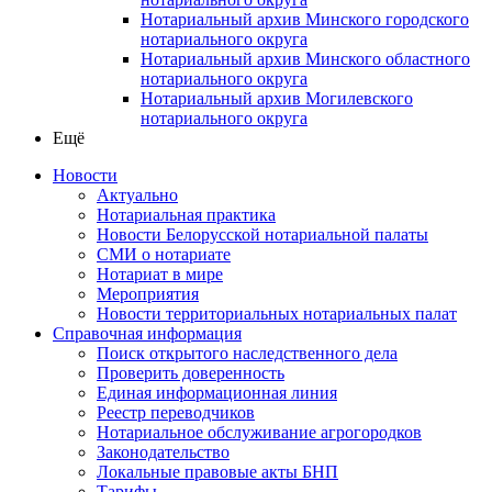
Нотариальный архив Минского городского
нотариального округа
Нотариальный архив Минского областного
нотариального округа
Нотариальный архив Могилевского
нотариального округа
Ещё
Новости
Актуально
Нотариальная практика
Новости Белорусской нотариальной палаты
СМИ о нотариате
Нотариат в мире
Мероприятия
Новости территориальных нотариальных палат
Справочная информация
Поиск открытого наследственного дела
Проверить доверенность
Единая информационная линия
Реестр переводчиков
Нотариальное обслуживание агрогородков
Законодательство
Локальные правовые акты БНП
Тарифы