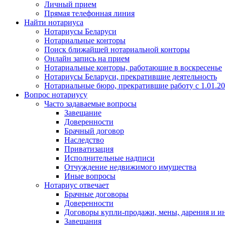
Личный прием
Прямая телефонная линия
Найти нотариуса
Нотариусы Беларуси
Нотариальные конторы
Поиск ближайшей нотариальной конторы
Онлайн запись на прием
Нотариальные конторы, работающие в воскресенье
Нотариусы Беларуси, прекратившие деятельность
Нотариальные бюро, прекратившие работу с 1.01.2
Вопрос нотариусу
Часто задаваемые вопросы
Завещание
Доверенности
Брачный договор
Наследство
Приватизация
Исполнительные надписи
Отчуждение недвижимого имущества
Иные вопросы
Нотариус отвечает
Брачные договоры
Доверенности
Договоры купли-продажи, мены, дарения и и
Завещания