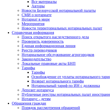
Все материалы
Авторы
Новости Белорусской нотариальной палаты
СМИ о нотариате
Нотариат в мире
Мероприятия
Новости территориальных нотариальных палат
Справочная информация
Поиск открытого наследственного дела
Проверить доверенность
Единая информационная линия
Реестр переводчиков
Нотариальное обслуживание агрогородков
Законодательство
Локальные правовые акты БНП
Тарифы
Тарифы
Освобождение от уплаты нотариального тари
Возврат нотариального тарифа
Нотариальный тариф по ИН с должника
Депозит нотариуса
Публичные реестры нотариальных палат иностранн
Нотариус - детям
Обращения граждан
Порядок рассмотрения обращений