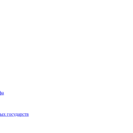
фа
ых государств