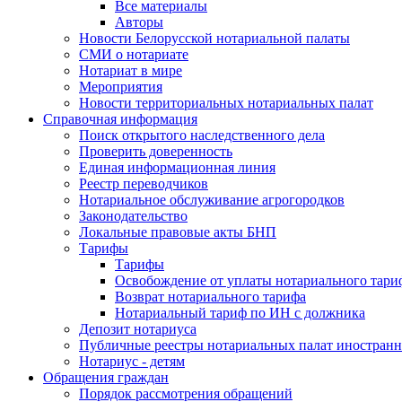
Все материалы
Авторы
Новости Белорусской нотариальной палаты
СМИ о нотариате
Нотариат в мире
Мероприятия
Новости территориальных нотариальных палат
Справочная информация
Поиск открытого наследственного дела
Проверить доверенность
Единая информационная линия
Реестр переводчиков
Нотариальное обслуживание агрогородков
Законодательство
Локальные правовые акты БНП
Тарифы
Тарифы
Освобождение от уплаты нотариального тари
Возврат нотариального тарифа
Нотариальный тариф по ИН с должника
Депозит нотариуса
Публичные реестры нотариальных палат иностранн
Нотариус - детям
Обращения граждан
Порядок рассмотрения обращений