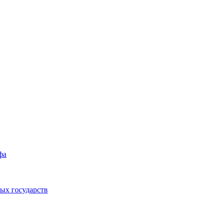
фа
ых государств