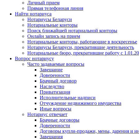
Личный прием
Прямая телефонная линия
Найти нотариуса
Нотариусы Беларуси
Нотариальные конторы
Поиск ближайшей нотариальной конторы
Онлайн запись на прием
Нотариальные конторы, работающие в воскресенье
Нотариусы Беларуси, прекратившие деятельность
Нотариальные бюро, прекратившие работу с 1.01.2
Вопрос нотариусу
Часто задаваемые вопросы
Завещание
Доверенности
Брачный договор
Наследство
Приватизация
Исполнительные надписи
Отчуждение недвижимого имущества
Иные вопросы
Нотариус отвечает
Брачные договоры
Доверенности
Договоры купли-продажи, мены, дарения и и
Завещания