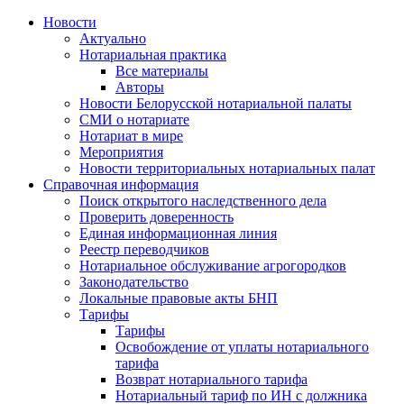
Новости
Актуально
Нотариальная практика
Все материалы
Авторы
Новости Белорусской нотариальной палаты
СМИ о нотариате
Нотариат в мире
Мероприятия
Новости территориальных нотариальных палат
Справочная информация
Поиск открытого наследственного дела
Проверить доверенность
Единая информационная линия
Реестр переводчиков
Нотариальное обслуживание агрогородков
Законодательство
Локальные правовые акты БНП
Тарифы
Тарифы
Освобождение от уплаты нотариального
тарифа
Возврат нотариального тарифа
Нотариальный тариф по ИН с должника