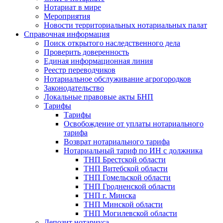
Нотариат в мире
Мероприятия
Новости территориальных нотариальных палат
Справочная информация
Поиск открытого наследственного дела
Проверить доверенность
Единая информационная линия
Реестр переводчиков
Нотариальное обслуживание агрогородков
Законодательство
Локальные правовые акты БНП
Тарифы
Тарифы
Освобождение от уплаты нотариального
тарифа
Возврат нотариального тарифа
Нотариальный тариф по ИН с должника
ТНП Брестской области
ТНП Витебской области
ТНП Гомельской области
ТНП Гродненской области
ТНП г. Минска
ТНП Минской области
ТНП Могилевской области
Депозит нотариуса