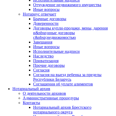
Исполнительные надписи
Отчуждение недвижимого имущества
Иные вопросы
Нотариус отвечает
Брачные договоры
Доверенности
Договоры купли-продажи, мены, дарения
и&nbsp;иные договоры
с&nbsp;недвижимостью
Завещания
Иные вопросы
Исполнительные надписи
Наследство
Приватизация
Прочие договоры
Согласия
Согласия на выезд ребенка за пределы
Республики Беларусь
Соглашения об уплате алиментов
Нотариальный архив
О деятельности архивов
Административные процедуры
Контакты
Нотариальный архив Брестского
нотариального округа