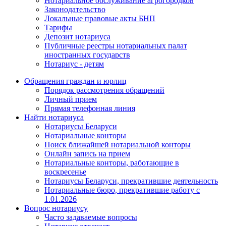
Нотариальное обслуживание агрогородков
Законодательство
Локальные правовые акты БНП
Тарифы
Депозит нотариуса
Публичные реестры нотариальных палат
иностранных государств
Нотариус - детям
Обращения граждан и юрлиц
Порядок рассмотрения обращений
Личный прием
Прямая телефонная линия
Найти нотариуса
Нотариусы Беларуси
Нотариальные конторы
Поиск ближайшей нотариальной конторы
Онлайн запись на прием
Нотариальные конторы, работающие в
воскресенье
Нотариусы Беларуси, прекратившие деятельность
Нотариальные бюро, прекратившие работу с
1.01.2026
Вопрос нотариусу
Часто задаваемые вопросы