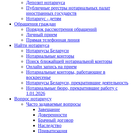
Депозит нотариуса
Публичные реестры нотариальных палат
иностранных государств
Нотариус - детям
Обращения граждан
Порядок рассмотрения обращений
Личный прием
Прямая телефонная линия
Найти нотариуса
Нотариусы Беларуси
Нотариальные конторы
Поиск ближайшей нотариальной конторы
Онлайн запись на прием
Нотариальные конторы, работающие в
воскресенье
Нотариусы Беларуси, прекратившие деятельность
Нотариальные бюро, прекратившие работу с
1.01.2026
Вопрос нотариусу
Часто задаваемые вопросы
Завещание
Доверенности
Брачный договор
Наследство
Приватизация