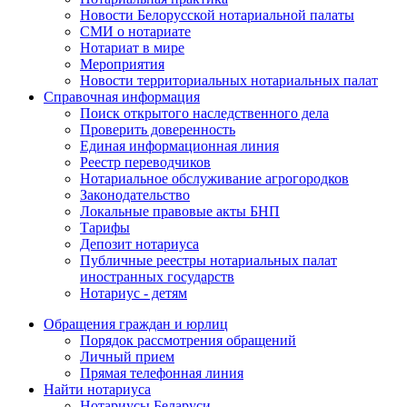
Новости Белорусской нотариальной палаты
СМИ о нотариате
Нотариат в мире
Мероприятия
Новости территориальных нотариальных палат
Справочная информация
Поиск открытого наследственного дела
Проверить доверенность
Единая информационная линия
Реестр переводчиков
Нотариальное обслуживание агрогородков
Законодательство
Локальные правовые акты БНП
Тарифы
Депозит нотариуса
Публичные реестры нотариальных палат
иностранных государств
Нотариус - детям
Обращения граждан и юрлиц
Порядок рассмотрения обращений
Личный прием
Прямая телефонная линия
Найти нотариуса
Нотариусы Беларуси