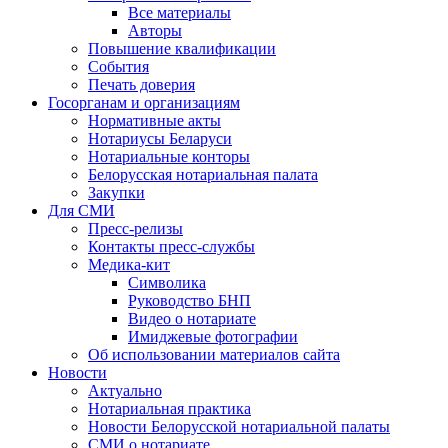
Все материалы
Авторы
Повышение квалификации
События
Печать доверия
Госорганам и организациям
Нормативные акты
Нотариусы Беларуси
Нотариальные конторы
Белорусская нотариальная палата
Закупки
Для СМИ
Пресс-релизы
Контакты пресс-службы
Медика-кит
Символика
Руководство БНП
Видео о нотариате
Имиджевые фотографии
Об использовании материалов сайта
Новости
Актуально
Нотариальная практика
Новости Белорусской нотариальной палаты
СМИ о нотариате