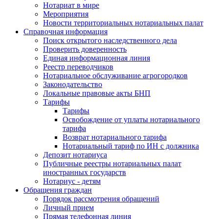
Нотариат в мире
Мероприятия
Новости территориальных нотариальных палат
Справочная информация
Поиск открытого наследственного дела
Проверить доверенность
Единая информационная линия
Реестр переводчиков
Нотариальное обслуживание агрогородков
Законодательство
Локальные правовые акты БНП
Тарифы
Тарифы
Освобождение от уплаты нотариального
тарифа
Возврат нотариального тарифа
Нотариальный тариф по ИН с должника
Депозит нотариуса
Публичные реестры нотариальных палат
иностранных государств
Нотариус - детям
Обращения граждан
Порядок рассмотрения обращений
Личный прием
Прямая телефонная линия