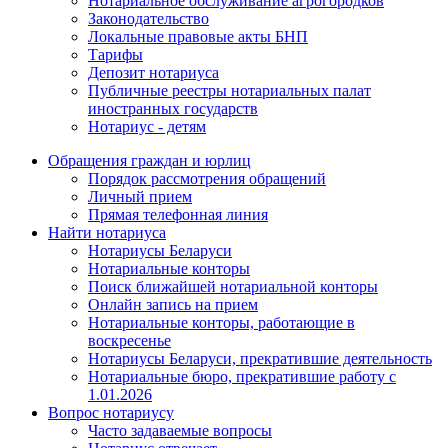
Нотариальное обслуживание агрогородков
Законодательство
Локальные правовые акты БНП
Тарифы
Депозит нотариуса
Публичные реестры нотариальных палат
иностранных государств
Нотариус - детям
Обращения граждан и юрлиц
Порядок рассмотрения обращений
Личный прием
Прямая телефонная линия
Найти нотариуса
Нотариусы Беларуси
Нотариальные конторы
Поиск ближайшей нотариальной конторы
Онлайн запись на прием
Нотариальные конторы, работающие в
воскресенье
Нотариусы Беларуси, прекратившие деятельность
Нотариальные бюро, прекратившие работу с
1.01.2026
Вопрос нотариусу
Часто задаваемые вопросы