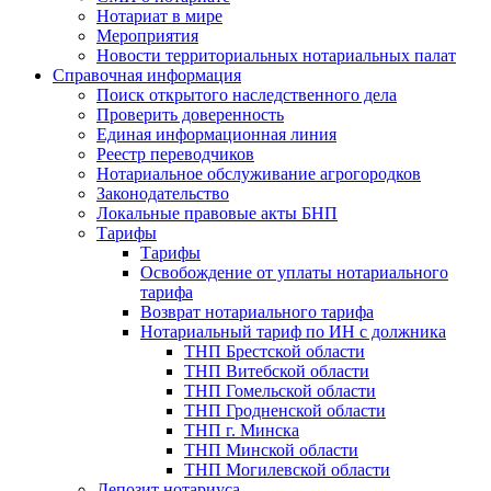
Нотариат в мире
Мероприятия
Новости территориальных нотариальных палат
Справочная информация
Поиск открытого наследственного дела
Проверить доверенность
Единая информационная линия
Реестр переводчиков
Нотариальное обслуживание агрогородков
Законодательство
Локальные правовые акты БНП
Тарифы
Тарифы
Освобождение от уплаты нотариального
тарифа
Возврат нотариального тарифа
Нотариальный тариф по ИН с должника
ТНП Брестской области
ТНП Витебской области
ТНП Гомельской области
ТНП Гродненской области
ТНП г. Минска
ТНП Минской области
ТНП Могилевской области
Депозит нотариуса