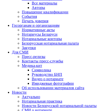
Все материалы
Авторы
Повышение квалификации
События
Печать доверия
Госорганам и организациям
Нормативные акты
Нотариусы Беларуси
Нотариальные конторы
Белорусская нотариальная палата
Закупки
Для СМИ
Пресс-релизы
Контакты пресс-службы
Медика-кит
Символика
Руководство БНП
Видео о нотариате
Имиджевые фотографии
Об использовании материалов сайта
Новости
Актуально
Нотариальная практика
Новости Белорусской нотариальной палаты
СМИ о нотариате