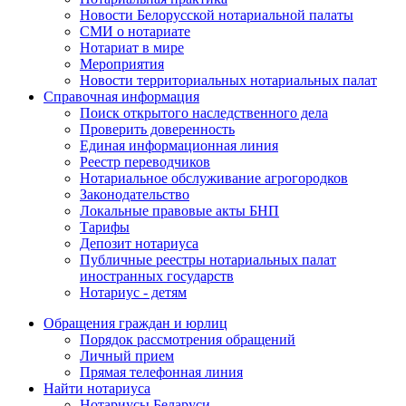
Новости Белорусской нотариальной палаты
СМИ о нотариате
Нотариат в мире
Мероприятия
Новости территориальных нотариальных палат
Справочная информация
Поиск открытого наследственного дела
Проверить доверенность
Единая информационная линия
Реестр переводчиков
Нотариальное обслуживание агрогородков
Законодательство
Локальные правовые акты БНП
Тарифы
Депозит нотариуса
Публичные реестры нотариальных палат
иностранных государств
Нотариус - детям
Обращения граждан и юрлиц
Порядок рассмотрения обращений
Личный прием
Прямая телефонная линия
Найти нотариуса
Нотариусы Беларуси