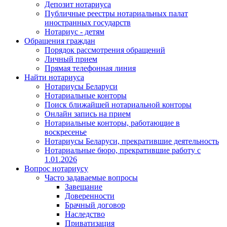
Депозит нотариуса
Публичные реестры нотариальных палат
иностранных государств
Нотариус - детям
Обращения граждан
Порядок рассмотрения обращений
Личный прием
Прямая телефонная линия
Найти нотариуса
Нотариусы Беларуси
Нотариальные конторы
Поиск ближайшей нотариальной конторы
Онлайн запись на прием
Нотариальные конторы, работающие в
воскресенье
Нотариусы Беларуси, прекратившие деятельность
Нотариальные бюро, прекратившие работу с
1.01.2026
Вопрос нотариусу
Часто задаваемые вопросы
Завещание
Доверенности
Брачный договор
Наследство
Приватизация