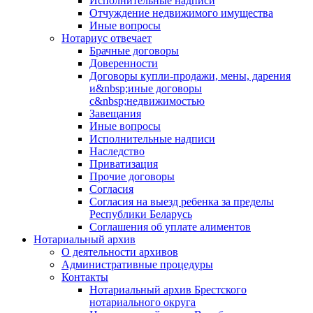
Исполнительные надписи
Отчуждение недвижимого имущества
Иные вопросы
Нотариус отвечает
Брачные договоры
Доверенности
Договоры купли-продажи, мены, дарения
и&nbsp;иные договоры
с&nbsp;недвижимостью
Завещания
Иные вопросы
Исполнительные надписи
Наследство
Приватизация
Прочие договоры
Согласия
Согласия на выезд ребенка за пределы
Республики Беларусь
Соглашения об уплате алиментов
Нотариальный архив
О деятельности архивов
Административные процедуры
Контакты
Нотариальный архив Брестского
нотариального округа