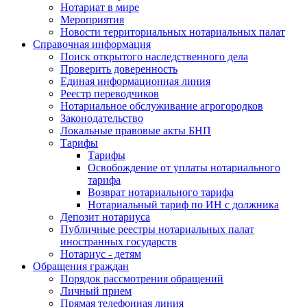
Нотариат в мире
Мероприятия
Новости территориальных нотариальных палат
Справочная информация
Поиск открытого наследственного дела
Проверить доверенность
Единая информационная линия
Реестр переводчиков
Нотариальное обслуживание агрогородков
Законодательство
Локальные правовые акты БНП
Тарифы
Тарифы
Освобождение от уплаты нотариального
тарифа
Возврат нотариального тарифа
Нотариальный тариф по ИН с должника
Депозит нотариуса
Публичные реестры нотариальных палат
иностранных государств
Нотариус - детям
Обращения граждан
Порядок рассмотрения обращений
Личный прием
Прямая телефонная линия