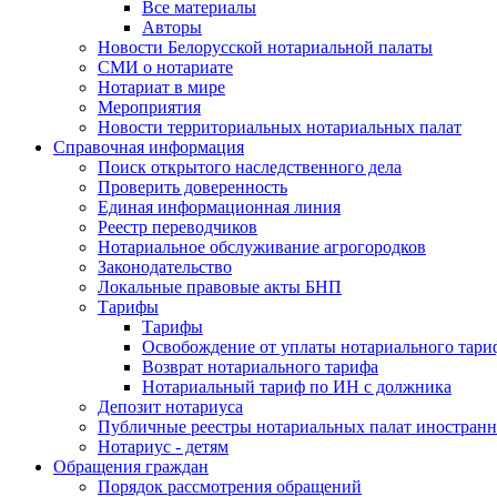
Все материалы
Авторы
Новости Белорусской нотариальной палаты
СМИ о нотариате
Нотариат в мире
Мероприятия
Новости территориальных нотариальных палат
Справочная информация
Поиск открытого наследственного дела
Проверить доверенность
Единая информационная линия
Реестр переводчиков
Нотариальное обслуживание агрогородков
Законодательство
Локальные правовые акты БНП
Тарифы
Тарифы
Освобождение от уплаты нотариального тари
Возврат нотариального тарифа
Нотариальный тариф по ИН с должника
Депозит нотариуса
Публичные реестры нотариальных палат иностранн
Нотариус - детям
Обращения граждан
Порядок рассмотрения обращений