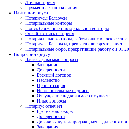
Личный прием
Прямая телефонная линия
Найти нотариуса
Нотариусы Беларуси
Нотариальные конторы
Поиск ближайшей нотариальной конторы
Онлайн запись на прием
Нотариальные конторы, работающие в воскресенье
Нотариусы Беларуси, прекратившие деятельность
Нотариальные бюро, прекратившие работу с 1.01.2
Вопрос нотариусу
Часто задаваемые вопросы
Завещание
Доверенности
Брачный договор
Наследство
Приватизация
Исполнительные надписи
Отчуждение недвижимого имущества
Иные вопросы
Нотариус отвечает
Брачные договоры
Доверенности
Договоры купли-продажи, мены, дарения и и
Завещания