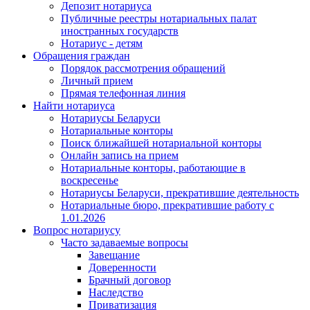
Депозит нотариуса
Публичные реестры нотариальных палат
иностранных государств
Нотариус - детям
Обращения граждан
Порядок рассмотрения обращений
Личный прием
Прямая телефонная линия
Найти нотариуса
Нотариусы Беларуси
Нотариальные конторы
Поиск ближайшей нотариальной конторы
Онлайн запись на прием
Нотариальные конторы, работающие в
воскресенье
Нотариусы Беларуси, прекратившие деятельность
Нотариальные бюро, прекратившие работу с
1.01.2026
Вопрос нотариусу
Часто задаваемые вопросы
Завещание
Доверенности
Брачный договор
Наследство
Приватизация