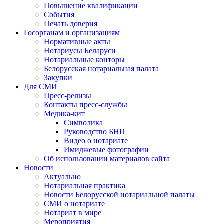
Повышение квалификации
События
Печать доверия
Госорганам и организациям
Нормативные акты
Нотариусы Беларуси
Нотариальные конторы
Белорусская нотариальная палата
Закупки
Для СМИ
Пресс-релизы
Контакты пресс-службы
Медика-кит
Символика
Руководство БНП
Видео о нотариате
Имиджевые фотографии
Об использовании материалов сайта
Новости
Актуально
Нотариальная практика
Новости Белорусской нотариальной палаты
СМИ о нотариате
Нотариат в мире
Мероприятия