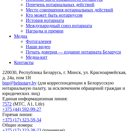
Перечень нотариальных действий
Место совершения нотариальных действий
Кто может быть нотариусом
История нотариата
Международный союз нотариата
Награды и премии
Медиа
Фотогалерея
Наши видео
Печать доверия — издание нотариата Беларуси
Медиа-кит
Контакты
220030, Республика Беларусь, г. Минск, ул. Красноармейская,
д. 24а, пом 1Н
bnp@belnotary.by
(для корреспонденции в Белорусскую
нотариальную палату, за исключением обращений граждан и
юридических лиц)
Единая информационная линия:
7572
(МТС, A1, Life)
+375 (44) 592-99-27
Горячая линия:
+375 (17) 323-59-34
Общие номера:
+375 (17) 323-38-23
(приемная)