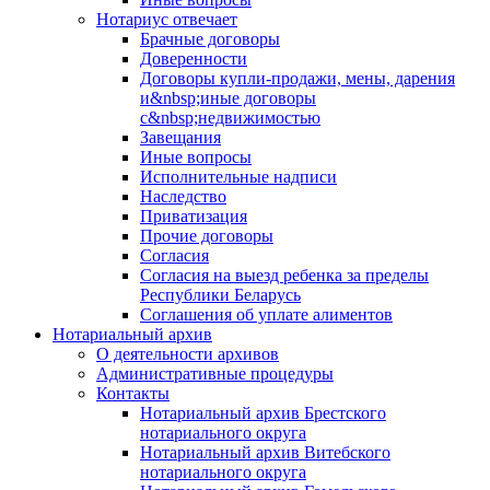
Нотариус отвечает
Брачные договоры
Доверенности
Договоры купли-продажи, мены, дарения
и&nbsp;иные договоры
с&nbsp;недвижимостью
Завещания
Иные вопросы
Исполнительные надписи
Наследство
Приватизация
Прочие договоры
Согласия
Согласия на выезд ребенка за пределы
Республики Беларусь
Соглашения об уплате алиментов
Нотариальный архив
О деятельности архивов
Административные процедуры
Контакты
Нотариальный архив Брестского
нотариального округа
Нотариальный архив Витебского
нотариального округа