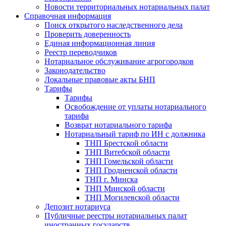
Новости территориальных нотариальных палат
Справочная информация
Поиск открытого наследственного дела
Проверить доверенность
Единая информационная линия
Реестр переводчиков
Нотариальное обслуживание агрогородков
Законодательство
Локальные правовые акты БНП
Тарифы
Тарифы
Освобождение от уплаты нотариального
тарифа
Возврат нотариального тарифа
Нотариальный тариф по ИН с должника
ТНП Брестской области
ТНП Витебской области
ТНП Гомельской области
ТНП Гродненской области
ТНП г. Минска
ТНП Минской области
ТНП Могилевской области
Депозит нотариуса
Публичные реестры нотариальных палат
иностранных государств