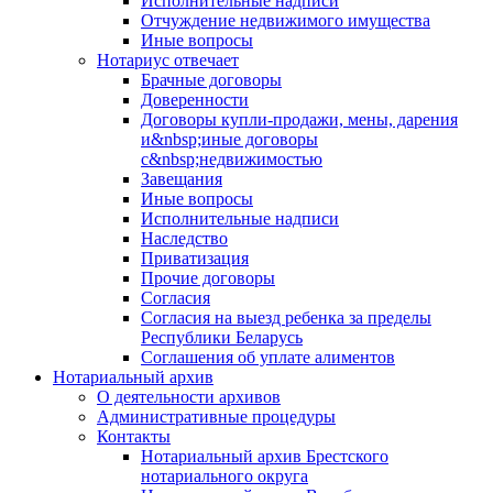
Исполнительные надписи
Отчуждение недвижимого имущества
Иные вопросы
Нотариус отвечает
Брачные договоры
Доверенности
Договоры купли-продажи, мены, дарения
и&nbsp;иные договоры
с&nbsp;недвижимостью
Завещания
Иные вопросы
Исполнительные надписи
Наследство
Приватизация
Прочие договоры
Согласия
Согласия на выезд ребенка за пределы
Республики Беларусь
Соглашения об уплате алиментов
Нотариальный архив
О деятельности архивов
Административные процедуры
Контакты
Нотариальный архив Брестского
нотариального округа