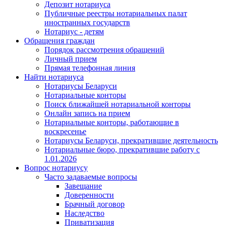
Депозит нотариуса
Публичные реестры нотариальных палат
иностранных государств
Нотариус - детям
Обращения граждан
Порядок рассмотрения обращений
Личный прием
Прямая телефонная линия
Найти нотариуса
Нотариусы Беларуси
Нотариальные конторы
Поиск ближайшей нотариальной конторы
Онлайн запись на прием
Нотариальные конторы, работающие в
воскресенье
Нотариусы Беларуси, прекратившие деятельность
Нотариальные бюро, прекратившие работу с
1.01.2026
Вопрос нотариусу
Часто задаваемые вопросы
Завещание
Доверенности
Брачный договор
Наследство
Приватизация