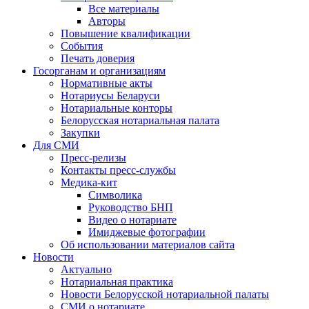
Все материалы
Авторы
Повышение квалификации
События
Печать доверия
Госорганам и организациям
Нормативные акты
Нотариусы Беларуси
Нотариальные конторы
Белорусская нотариальная палата
Закупки
Для СМИ
Пресс-релизы
Контакты пресс-службы
Медика-кит
Символика
Руководство БНП
Видео о нотариате
Имиджевые фотографии
Об использовании материалов сайта
Новости
Актуально
Нотариальная практика
Новости Белорусской нотариальной палаты
СМИ о нотариате