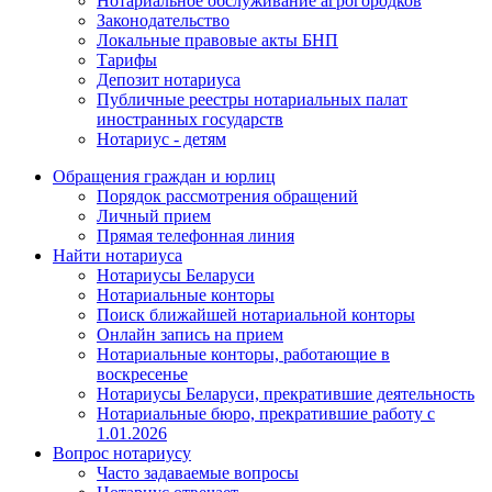
Нотариальное обслуживание агрогородков
Законодательство
Локальные правовые акты БНП
Тарифы
Депозит нотариуса
Публичные реестры нотариальных палат
иностранных государств
Нотариус - детям
Обращения граждан и юрлиц
Порядок рассмотрения обращений
Личный прием
Прямая телефонная линия
Найти нотариуса
Нотариусы Беларуси
Нотариальные конторы
Поиск ближайшей нотариальной конторы
Онлайн запись на прием
Нотариальные конторы, работающие в
воскресенье
Нотариусы Беларуси, прекратившие деятельность
Нотариальные бюро, прекратившие работу с
1.01.2026
Вопрос нотариусу
Часто задаваемые вопросы