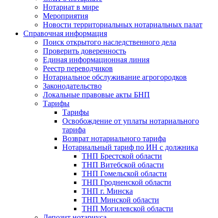
Нотариат в мире
Мероприятия
Новости территориальных нотариальных палат
Справочная информация
Поиск открытого наследственного дела
Проверить доверенность
Единая информационная линия
Реестр переводчиков
Нотариальное обслуживание агрогородков
Законодательство
Локальные правовые акты БНП
Тарифы
Тарифы
Освобождение от уплаты нотариального
тарифа
Возврат нотариального тарифа
Нотариальный тариф по ИН с должника
ТНП Брестской области
ТНП Витебской области
ТНП Гомельской области
ТНП Гродненской области
ТНП г. Минска
ТНП Минской области
ТНП Могилевской области
Депозит нотариуса