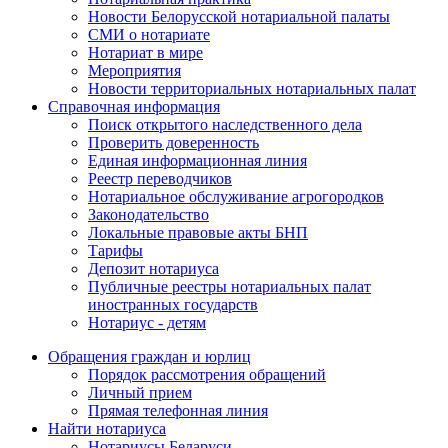
Новости Белорусской нотариальной палаты
СМИ о нотариате
Нотариат в мире
Мероприятия
Новости территориальных нотариальных палат
Справочная информация
Поиск открытого наследственного дела
Проверить доверенность
Единая информационная линия
Реестр переводчиков
Нотариальное обслуживание агрогородков
Законодательство
Локальные правовые акты БНП
Тарифы
Депозит нотариуса
Публичные реестры нотариальных палат
иностранных государств
Нотариус - детям
Обращения граждан и юрлиц
Порядок рассмотрения обращений
Личный прием
Прямая телефонная линия
Найти нотариуса
Нотариусы Беларуси