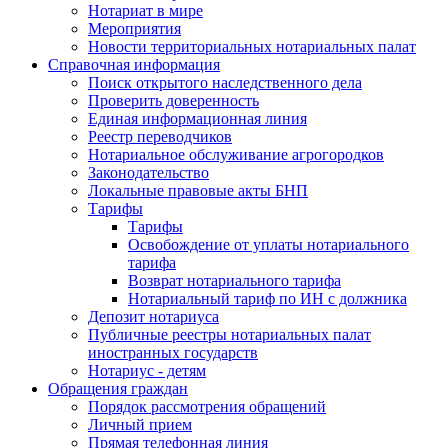
Нотариат в мире
Мероприятия
Новости территориальных нотариальных палат
Справочная информация
Поиск открытого наследственного дела
Проверить доверенность
Единая информационная линия
Реестр переводчиков
Нотариальное обслуживание агрогородков
Законодательство
Локальные правовые акты БНП
Тарифы
Тарифы
Освобождение от уплаты нотариального
тарифа
Возврат нотариального тарифа
Нотариальный тариф по ИН с должника
Депозит нотариуса
Публичные реестры нотариальных палат
иностранных государств
Нотариус - детям
Обращения граждан
Порядок рассмотрения обращений
Личный прием
Прямая телефонная линия