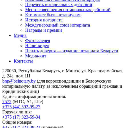
Перечень нотариальных действий
Место совершения нотариальных действий
Кто может быть нотариусом
История нотариата
Международный союз нотариата
Награды и премии
Медиа
Фотогалерея
Наши видео
Печать доверия — издание нотариата Беларуси
Медиа-кит
Контакты
220030, Республика Беларусь, г. Минск, ул. Красноармейская,
д. 24а, пом 1Н
bnp@belnotary.by
(для корреспонденции в Белорусскую
нотариальную палату, за исключением обращений граждан и
юридических лиц)
Единая информационная линия:
7572
(МТС, A1, Life)
+375 (44) 592-99-27
Горячая линия:
+375 (17) 323-59-34
Общие номера:
+375 (17) 323-38-23
(приемная)