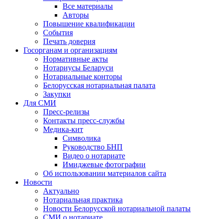
Все материалы
Авторы
Повышение квалификации
События
Печать доверия
Госорганам и организациям
Нормативные акты
Нотариусы Беларуси
Нотариальные конторы
Белорусская нотариальная палата
Закупки
Для СМИ
Пресс-релизы
Контакты пресс-службы
Медика-кит
Символика
Руководство БНП
Видео о нотариате
Имиджевые фотографии
Об использовании материалов сайта
Новости
Актуально
Нотариальная практика
Новости Белорусской нотариальной палаты
СМИ о нотариате