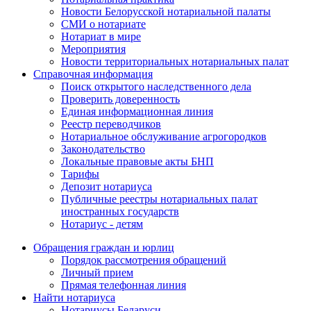
Новости Белорусской нотариальной палаты
СМИ о нотариате
Нотариат в мире
Мероприятия
Новости территориальных нотариальных палат
Справочная информация
Поиск открытого наследственного дела
Проверить доверенность
Единая информационная линия
Реестр переводчиков
Нотариальное обслуживание агрогородков
Законодательство
Локальные правовые акты БНП
Тарифы
Депозит нотариуса
Публичные реестры нотариальных палат
иностранных государств
Нотариус - детям
Обращения граждан и юрлиц
Порядок рассмотрения обращений
Личный прием
Прямая телефонная линия
Найти нотариуса
Нотариусы Беларуси