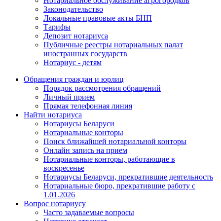
Нотариальное обслуживание агрогородков
Законодательство
Локальные правовые акты БНП
Тарифы
Депозит нотариуса
Публичные реестры нотариальных палат
иностранных государств
Нотариус - детям
Обращения граждан и юрлиц
Порядок рассмотрения обращений
Личный прием
Прямая телефонная линия
Найти нотариуса
Нотариусы Беларуси
Нотариальные конторы
Поиск ближайшей нотариальной конторы
Онлайн запись на прием
Нотариальные конторы, работающие в
воскресенье
Нотариусы Беларуси, прекратившие деятельность
Нотариальные бюро, прекратившие работу с
1.01.2026
Вопрос нотариусу
Часто задаваемые вопросы