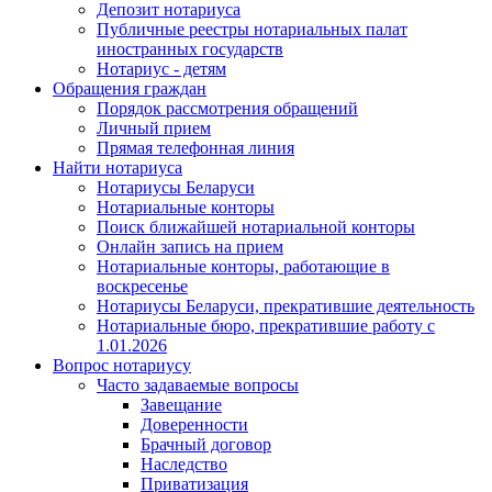
Депозит нотариуса
Публичные реестры нотариальных палат
иностранных государств
Нотариус - детям
Обращения граждан
Порядок рассмотрения обращений
Личный прием
Прямая телефонная линия
Найти нотариуса
Нотариусы Беларуси
Нотариальные конторы
Поиск ближайшей нотариальной конторы
Онлайн запись на прием
Нотариальные конторы, работающие в
воскресенье
Нотариусы Беларуси, прекратившие деятельность
Нотариальные бюро, прекратившие работу с
1.01.2026
Вопрос нотариусу
Часто задаваемые вопросы
Завещание
Доверенности
Брачный договор
Наследство
Приватизация