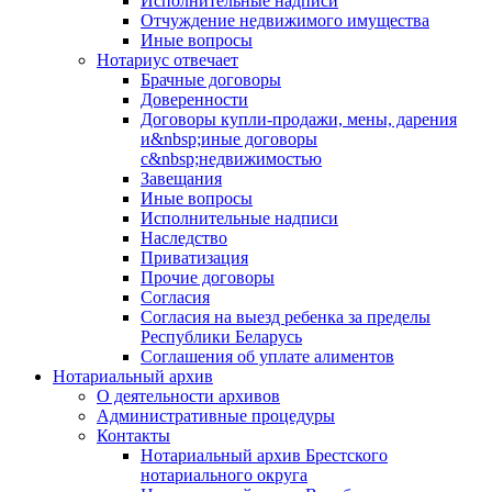
Исполнительные надписи
Отчуждение недвижимого имущества
Иные вопросы
Нотариус отвечает
Брачные договоры
Доверенности
Договоры купли-продажи, мены, дарения
и&nbsp;иные договоры
с&nbsp;недвижимостью
Завещания
Иные вопросы
Исполнительные надписи
Наследство
Приватизация
Прочие договоры
Согласия
Согласия на выезд ребенка за пределы
Республики Беларусь
Соглашения об уплате алиментов
Нотариальный архив
О деятельности архивов
Административные процедуры
Контакты
Нотариальный архив Брестского
нотариального округа