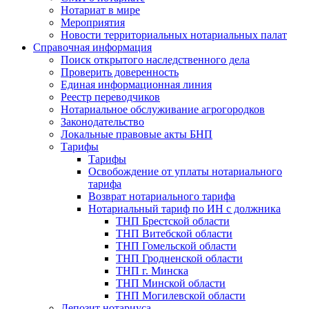
Нотариат в мире
Мероприятия
Новости территориальных нотариальных палат
Справочная информация
Поиск открытого наследственного дела
Проверить доверенность
Единая информационная линия
Реестр переводчиков
Нотариальное обслуживание агрогородков
Законодательство
Локальные правовые акты БНП
Тарифы
Тарифы
Освобождение от уплаты нотариального
тарифа
Возврат нотариального тарифа
Нотариальный тариф по ИН с должника
ТНП Брестской области
ТНП Витебской области
ТНП Гомельской области
ТНП Гродненской области
ТНП г. Минска
ТНП Минской области
ТНП Могилевской области
Депозит нотариуса