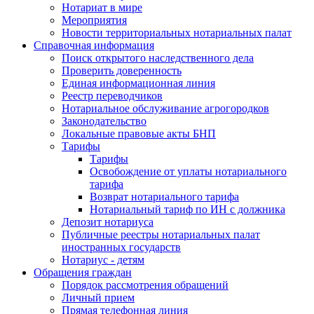
Нотариат в мире
Мероприятия
Новости территориальных нотариальных палат
Справочная информация
Поиск открытого наследственного дела
Проверить доверенность
Единая информационная линия
Реестр переводчиков
Нотариальное обслуживание агрогородков
Законодательство
Локальные правовые акты БНП
Тарифы
Тарифы
Освобождение от уплаты нотариального
тарифа
Возврат нотариального тарифа
Нотариальный тариф по ИН с должника
Депозит нотариуса
Публичные реестры нотариальных палат
иностранных государств
Нотариус - детям
Обращения граждан
Порядок рассмотрения обращений
Личный прием
Прямая телефонная линия