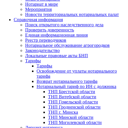
Нотариат в мире
Мероприятия
Новости территориальных нотариальных палат
Справочная информация
Поиск открытого наследственного дела
Проверить доверенность
Единая информационная линия
Реестр переводчиков
Нотариальное обслуживание агрогородков
Законодательство
Локальные правовые акты БНП
Тарифы
Тарифы
Освобождение от уплаты нотариального
тарифа
Возврат нотариального тарифа
Нотариальный тариф по ИН с должника
ТНП Брестской области
ТНП Витебской области
ТНП Гомельской области
ТНП Гродненской области
ТНП г. Минска
ТНП Минской области
ТНП Могилевской области
Депозит нотариуса