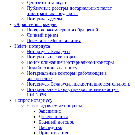
Депозит нотариуса
Публичные реестры нотариальных палат
иностранных государств
Нотариус - детям
Обращения граждан
Порядок рассмотрения обращений
Личный прием
Прямая телефонная линия
Найти нотариуса
Нотариусы Беларуси
Нотариальные конторы
Поиск ближайшей нотариальной конторы
Онлайн запись на прием
Нотариальные конторы, работающие в
воскресенье
Нотариусы Беларуси, прекратившие деятельность
Нотариальные бюро, прекратившие работу с
1.01.2026
Вопрос нотариусу
Часто задаваемые вопросы
Завещание
Доверенности
Брачный договор
Наследство
Приватизация