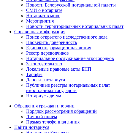
Новости Белорусской нотариальной палаты
СМИ о нотариате
Нотариат в мире
Мероприятия
Новости территориальных нотариальных палат
Справочная информация
Поиск открытого наследственного дела
Проверить доверенность
Единая информационная линия
Реестр переводчиков
Нотариальное обслуживание агрогородков
Законодательство
Локальные правовые акты БНП
Тарифы
Депозит нотариуса
Публичные реестры нотариальных палат
иностранных государств
Нотариус - детям
Обращения граждан и юрлиц
Порядок рассмотрения обращений
Личный прием
Прямая телефонная линия
Найти нотариуса
Нотариусы Беларуси