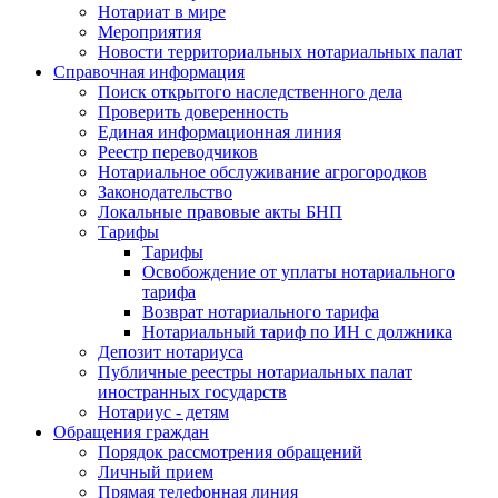
Нотариат в мире
Мероприятия
Новости территориальных нотариальных палат
Справочная информация
Поиск открытого наследственного дела
Проверить доверенность
Единая информационная линия
Реестр переводчиков
Нотариальное обслуживание агрогородков
Законодательство
Локальные правовые акты БНП
Тарифы
Тарифы
Освобождение от уплаты нотариального
тарифа
Возврат нотариального тарифа
Нотариальный тариф по ИН с должника
Депозит нотариуса
Публичные реестры нотариальных палат
иностранных государств
Нотариус - детям
Обращения граждан
Порядок рассмотрения обращений
Личный прием
Прямая телефонная линия