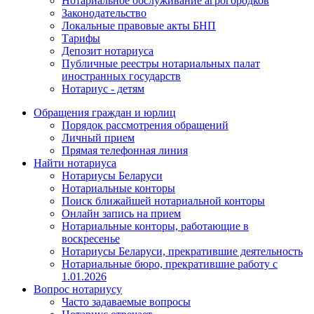
Нотариальное обслуживание агрогородков
Законодательство
Локальные правовые акты БНП
Тарифы
Депозит нотариуса
Публичные реестры нотариальных палат
иностранных государств
Нотариус - детям
Обращения граждан и юрлиц
Порядок рассмотрения обращений
Личный прием
Прямая телефонная линия
Найти нотариуса
Нотариусы Беларуси
Нотариальные конторы
Поиск ближайшей нотариальной конторы
Онлайн запись на прием
Нотариальные конторы, работающие в
воскресенье
Нотариусы Беларуси, прекратившие деятельность
Нотариальные бюро, прекратившие работу с
1.01.2026
Вопрос нотариусу
Часто задаваемые вопросы