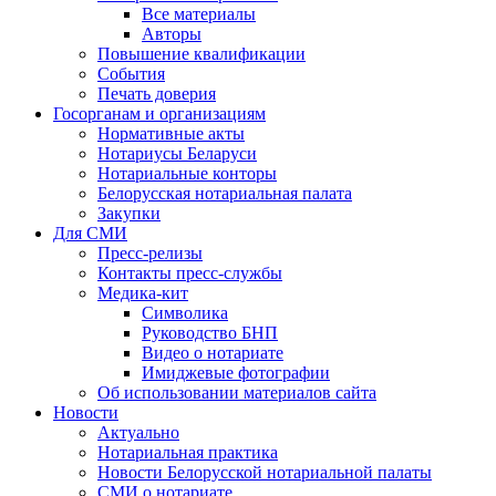
Все материалы
Авторы
Повышение квалификации
События
Печать доверия
Госорганам и организациям
Нормативные акты
Нотариусы Беларуси
Нотариальные конторы
Белорусская нотариальная палата
Закупки
Для СМИ
Пресс-релизы
Контакты пресс-службы
Медика-кит
Символика
Руководство БНП
Видео о нотариате
Имиджевые фотографии
Об использовании материалов сайта
Новости
Актуально
Нотариальная практика
Новости Белорусской нотариальной палаты
СМИ о нотариате