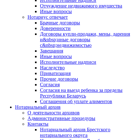
Исполнительные надписи
Отчуждение недвижимого имущества
Иные вопросы
Нотариус отвечает
Брачные договоры
Доверенности
Договоры купли-продажи, мены, дарения
и&nbsp;иные договоры
с&nbsp;недвижимостью
Завещания
Иные вопросы
Исполнительные надписи
Наследство
Приватизация
Прочие договоры
Согласия
Согласия на выезд ребенка за пределы
Республики Беларусь
Соглашения об уплате алиментов
Нотариальный архив
О деятельности архивов
Административные процедуры
Контакты
Нотариальный архив Брестского
нотариального округа