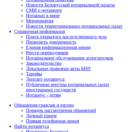
Новости Белорусской нотариальной палаты
СМИ о нотариате
Нотариат в мире
Мероприятия
Новости территориальных нотариальных палат
Справочная информация
Поиск открытого наследственного дела
Проверить доверенность
Единая информационная линия
Реестр переводчиков
Нотариальное обслуживание агрогородков
Законодательство
Локальные правовые акты БНП
Тарифы
Депозит нотариуса
Публичные реестры нотариальных палат
иностранных государств
Нотариус - детям
Обращения граждан и юрлиц
Порядок рассмотрения обращений
Личный прием
Прямая телефонная линия
Найти нотариуса
Нотариусы Беларуси