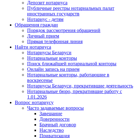
Депозит нотариуса
Публичные реестры нотариальных палат
иностранных государств
Нотариус - детям
Обращения граждан
Порядок рассмотрения обращений
Личный прием
Прямая телефонная линия
Найти нотариуса
Нотариусы Беларуси
Нотариальные конторы
Поиск ближайшей нотариальной конторы
Онлайн запись на прием
Нотариальные конторы, работающие в
воскресенье
Нотариусы Беларуси, прекратившие деятельность
Нотариальные бюро, прекратившие работу с
1.01.2026
Вопрос нотариусу
Часто задаваемые вопросы
Завещание
Доверенности
Брачный договор
Наследство
Приватизация