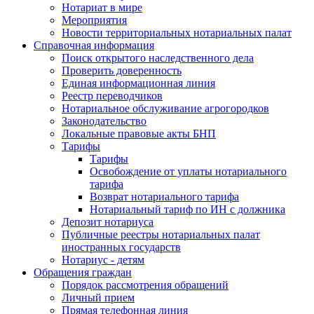
Нотариат в мире
Мероприятия
Новости территориальных нотариальных палат
Справочная информация
Поиск открытого наследственного дела
Проверить доверенность
Единая информационная линия
Реестр переводчиков
Нотариальное обслуживание агрогородков
Законодательство
Локальные правовые акты БНП
Тарифы
Тарифы
Освобождение от уплаты нотариального
тарифа
Возврат нотариального тарифа
Нотариальный тариф по ИН с должника
Депозит нотариуса
Публичные реестры нотариальных палат
иностранных государств
Нотариус - детям
Обращения граждан
Порядок рассмотрения обращений
Личный прием
Прямая телефонная линия