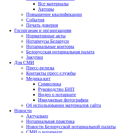
Все материалы
Авторы
Повышение квалификации
События
Печать доверия
Госорганам и организациям
Нормативные акты
Нотариусы Беларуси
Нотариальные конторы
Белорусская нотариальная палата
Закупки
Для СМИ
Пресс-релизы
Контакты пресс-службы
Медика-кит
Символика
Руководство БНП
Видео о нотариате
Имиджевые фотографии
Об использовании материалов сайта
Новости
Актуально
Нотариальная практика
Новости Белорусской нотариальной палаты
СМИ о нотариате