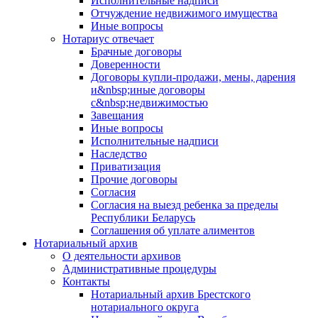
Исполнительные надписи
Отчуждение недвижимого имущества
Иные вопросы
Нотариус отвечает
Брачные договоры
Доверенности
Договоры купли-продажи, мены, дарения
и&nbsp;иные договоры
с&nbsp;недвижимостью
Завещания
Иные вопросы
Исполнительные надписи
Наследство
Приватизация
Прочие договоры
Согласия
Согласия на выезд ребенка за пределы
Республики Беларусь
Соглашения об уплате алиментов
Нотариальный архив
О деятельности архивов
Административные процедуры
Контакты
Нотариальный архив Брестского
нотариального округа