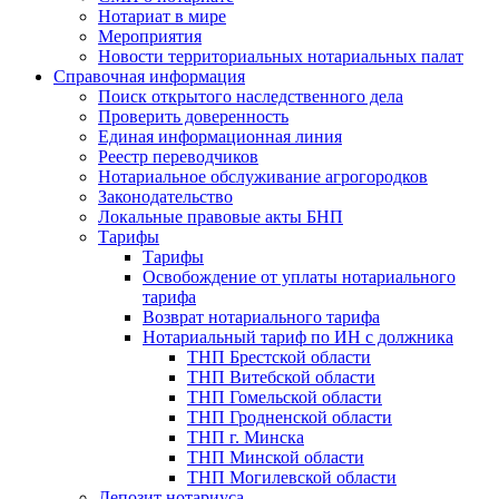
Нотариат в мире
Мероприятия
Новости территориальных нотариальных палат
Справочная информация
Поиск открытого наследственного дела
Проверить доверенность
Единая информационная линия
Реестр переводчиков
Нотариальное обслуживание агрогородков
Законодательство
Локальные правовые акты БНП
Тарифы
Тарифы
Освобождение от уплаты нотариального
тарифа
Возврат нотариального тарифа
Нотариальный тариф по ИН с должника
ТНП Брестской области
ТНП Витебской области
ТНП Гомельской области
ТНП Гродненской области
ТНП г. Минска
ТНП Минской области
ТНП Могилевской области
Депозит нотариуса