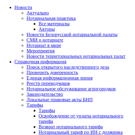
Новости
Актуально
Нотариальная практика
Все материалы
Авторы
Новости Белорусской нотариальной палаты
СМИ о нотариате
Нотариат в мире
Мероприятия
Новости территориальных нотариальных палат
Справочная информация
Поиск открытого наследственного дела
Проверить доверенность
Единая информационная линия
Реестр переводчиков
Нотариальное обслуживание агрогородков
Законодательство
Локальные правовые акты БНП
Тарифы
Тарифы
Освобождение от уплаты нотариального
тарифа
Возврат нотариального тарифа
Нотариальный тариф по ИН с должника