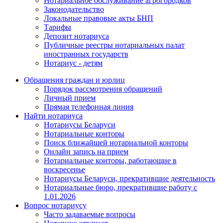
Нотариальное обслуживание агрогородков
Законодательство
Локальные правовые акты БНП
Тарифы
Депозит нотариуса
Публичные реестры нотариальных палат
иностранных государств
Нотариус - детям
Обращения граждан и юрлиц
Порядок рассмотрения обращений
Личный прием
Прямая телефонная линия
Найти нотариуса
Нотариусы Беларуси
Нотариальные конторы
Поиск ближайшей нотариальной конторы
Онлайн запись на прием
Нотариальные конторы, работающие в
воскресенье
Нотариусы Беларуси, прекратившие деятельность
Нотариальные бюро, прекратившие работу с
1.01.2026
Вопрос нотариусу
Часто задаваемые вопросы