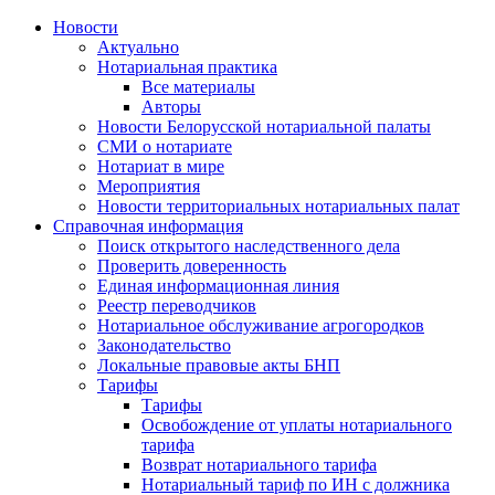
Новости
Актуально
Нотариальная практика
Все материалы
Авторы
Новости Белорусской нотариальной палаты
СМИ о нотариате
Нотариат в мире
Мероприятия
Новости территориальных нотариальных палат
Справочная информация
Поиск открытого наследственного дела
Проверить доверенность
Единая информационная линия
Реестр переводчиков
Нотариальное обслуживание агрогородков
Законодательство
Локальные правовые акты БНП
Тарифы
Тарифы
Освобождение от уплаты нотариального
тарифа
Возврат нотариального тарифа
Нотариальный тариф по ИН с должника