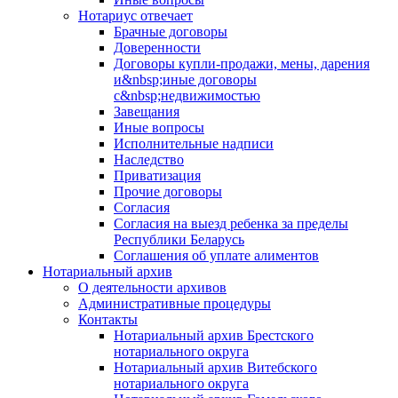
Нотариус отвечает
Брачные договоры
Доверенности
Договоры купли-продажи, мены, дарения
и&nbsp;иные договоры
с&nbsp;недвижимостью
Завещания
Иные вопросы
Исполнительные надписи
Наследство
Приватизация
Прочие договоры
Согласия
Согласия на выезд ребенка за пределы
Республики Беларусь
Соглашения об уплате алиментов
Нотариальный архив
О деятельности архивов
Административные процедуры
Контакты
Нотариальный архив Брестского
нотариального округа
Нотариальный архив Витебского
нотариального округа