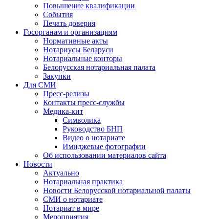
Повышение квалификации
События
Печать доверия
Госорганам и организациям
Нормативные акты
Нотариусы Беларуси
Нотариальные конторы
Белорусская нотариальная палата
Закупки
Для СМИ
Пресс-релизы
Контакты пресс-службы
Медика-кит
Символика
Руководство БНП
Видео о нотариате
Имиджевые фотографии
Об использовании материалов сайта
Новости
Актуально
Нотариальная практика
Новости Белорусской нотариальной палаты
СМИ о нотариате
Нотариат в мире
Мероприятия