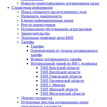
Новости территориальных нотариальных палат
Справочная информация
Поиск открытого наследственного дела
Проверить доверенность
Единая информационная линия
Реестр переводчиков
Нотариальное обслуживание агрогородков
Законодательство
Локальные правовые акты БНП
Тарифы
Тарифы
Освобождение от уплаты нотариального
тарифа
Возврат нотариального тарифа
Нотариальный тариф по ИН с должника
ТНП Брестской области
ТНП Витебской области
ТНП Гомельской области
ТНП Гродненской области
ТНП г. Минска
ТНП Минской области
ТНП Могилевской области
Депозит нотариуса
Публичные реестры нотариальных палат
иностранных государств