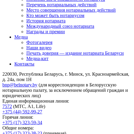
Перечень нотариальных действий
Место совершения нотариальных действий
Кто может быть нотариусом
История нотариата
Международный союз нотариата
Награды и премии
Медиа
Фотогалерея
Наши видео
Печать доверия — издание нотариата Беларуси
Медиа-кит
Контакты
220030, Республика Беларусь, г. Минск, ул. Красноармейская,
д. 24а, пом 1Н
bnp@belnotary.by
(для корреспонденции в Белорусскую
нотариальную палату, за исключением обращений граждан и
юридических лиц)
Единая информационная линия:
7572
(МТС, A1, Life)
+375 (44) 592-99-27
Горячая линия:
+375 (17) 323-59-34
Общие номера:
+375 (17) 323-38-23
(приемная)