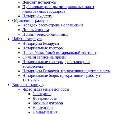
Депозит нотариуса
Публичные реестры нотариальных палат
иностранных государств
Нотариус - детям
Обращения граждан
Порядок рассмотрения обращений
Личный прием
Прямая телефонная линия
Найти нотариуса
Нотариусы Беларуси
Нотариальные конторы
Поиск ближайшей нотариальной конторы
Онлайн запись на прием
Нотариальные конторы, работающие в
воскресенье
Нотариусы Беларуси, прекратившие деятельность
Нотариальные бюро, прекратившие работу с
1.01.2026
Вопрос нотариусу
Часто задаваемые вопросы
Завещание
Доверенности
Брачный договор
Наследство
Приватизация