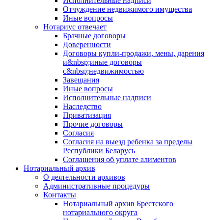
Исполнительные надписи
Отчуждение недвижимого имущества
Иные вопросы
Нотариус отвечает
Брачные договоры
Доверенности
Договоры купли-продажи, мены, дарения
и&nbsp;иные договоры
с&nbsp;недвижимостью
Завещания
Иные вопросы
Исполнительные надписи
Наследство
Приватизация
Прочие договоры
Согласия
Согласия на выезд ребенка за пределы
Республики Беларусь
Соглашения об уплате алиментов
Нотариальный архив
О деятельности архивов
Административные процедуры
Контакты
Нотариальный архив Брестского
нотариального округа