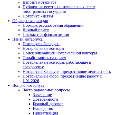
Депозит нотариуса
Публичные реестры нотариальных палат
иностранных государств
Нотариус - детям
Обращения граждан
Порядок рассмотрения обращений
Личный прием
Прямая телефонная линия
Найти нотариуса
Нотариусы Беларуси
Нотариальные конторы
Поиск ближайшей нотариальной конторы
Онлайн запись на прием
Нотариальные конторы, работающие в
воскресенье
Нотариусы Беларуси, прекратившие деятельность
Нотариальные бюро, прекратившие работу с
1.01.2026
Вопрос нотариусу
Часто задаваемые вопросы
Завещание
Доверенности
Брачный договор
Наследство
Приватизация