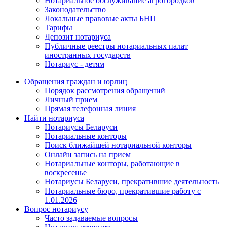
Нотариальное обслуживание агрогородков
Законодательство
Локальные правовые акты БНП
Тарифы
Депозит нотариуса
Публичные реестры нотариальных палат
иностранных государств
Нотариус - детям
Обращения граждан и юрлиц
Порядок рассмотрения обращений
Личный прием
Прямая телефонная линия
Найти нотариуса
Нотариусы Беларуси
Нотариальные конторы
Поиск ближайшей нотариальной конторы
Онлайн запись на прием
Нотариальные конторы, работающие в
воскресенье
Нотариусы Беларуси, прекратившие деятельность
Нотариальные бюро, прекратившие работу с
1.01.2026
Вопрос нотариусу
Часто задаваемые вопросы