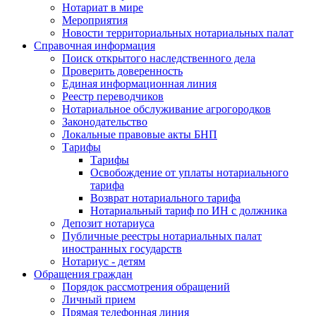
Нотариат в мире
Мероприятия
Новости территориальных нотариальных палат
Справочная информация
Поиск открытого наследственного дела
Проверить доверенность
Единая информационная линия
Реестр переводчиков
Нотариальное обслуживание агрогородков
Законодательство
Локальные правовые акты БНП
Тарифы
Тарифы
Освобождение от уплаты нотариального
тарифа
Возврат нотариального тарифа
Нотариальный тариф по ИН с должника
Депозит нотариуса
Публичные реестры нотариальных палат
иностранных государств
Нотариус - детям
Обращения граждан
Порядок рассмотрения обращений
Личный прием
Прямая телефонная линия