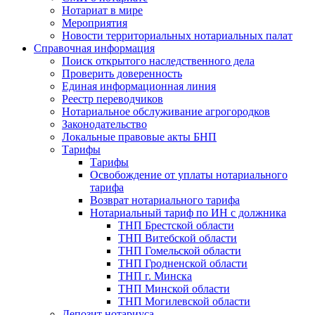
Нотариат в мире
Мероприятия
Новости территориальных нотариальных палат
Справочная информация
Поиск открытого наследственного дела
Проверить доверенность
Единая информационная линия
Реестр переводчиков
Нотариальное обслуживание агрогородков
Законодательство
Локальные правовые акты БНП
Тарифы
Тарифы
Освобождение от уплаты нотариального
тарифа
Возврат нотариального тарифа
Нотариальный тариф по ИН с должника
ТНП Брестской области
ТНП Витебской области
ТНП Гомельской области
ТНП Гродненской области
ТНП г. Минска
ТНП Минской области
ТНП Могилевской области
Депозит нотариуса