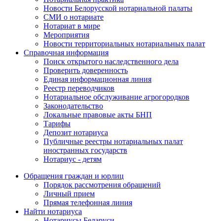
Новости Белорусской нотариальной палаты
СМИ о нотариате
Нотариат в мире
Мероприятия
Новости территориальных нотариальных палат
Справочная информация
Поиск открытого наследственного дела
Проверить доверенность
Единая информационная линия
Реестр переводчиков
Нотариальное обслуживание агрогородков
Законодательство
Локальные правовые акты БНП
Тарифы
Депозит нотариуса
Публичные реестры нотариальных палат
иностранных государств
Нотариус - детям
Обращения граждан и юрлиц
Порядок рассмотрения обращений
Личный прием
Прямая телефонная линия
Найти нотариуса
Нотариусы Беларуси