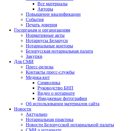
Все материалы
Авторы
Повышение квалификации
События
Печать доверия
Госорганам и организациям
Нормативные акты
Нотариусы Беларуси
Нотариальные конторы
Белорусская нотариальная палата
Закупки
Для СМИ
Пресс-релизы
Контакты пресс-службы
Медика-кит
Символика
Руководство БНП
Видео о нотариате
Имиджевые фотографии
Об использовании материалов сайта
Новости
Актуально
Нотариальная практика
Новости Белорусской нотариальной палаты
СМИ о нотариате