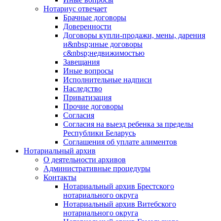
Нотариус отвечает
Брачные договоры
Доверенности
Договоры купли-продажи, мены, дарения
и&nbsp;иные договоры
с&nbsp;недвижимостью
Завещания
Иные вопросы
Исполнительные надписи
Наследство
Приватизация
Прочие договоры
Согласия
Согласия на выезд ребенка за пределы
Республики Беларусь
Соглашения об уплате алиментов
Нотариальный архив
О деятельности архивов
Административные процедуры
Контакты
Нотариальный архив Брестского
нотариального округа
Нотариальный архив Витебского
нотариального округа