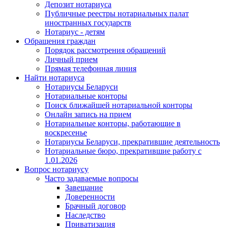
Депозит нотариуса
Публичные реестры нотариальных палат
иностранных государств
Нотариус - детям
Обращения граждан
Порядок рассмотрения обращений
Личный прием
Прямая телефонная линия
Найти нотариуса
Нотариусы Беларуси
Нотариальные конторы
Поиск ближайшей нотариальной конторы
Онлайн запись на прием
Нотариальные конторы, работающие в
воскресенье
Нотариусы Беларуси, прекратившие деятельность
Нотариальные бюро, прекратившие работу с
1.01.2026
Вопрос нотариусу
Часто задаваемые вопросы
Завещание
Доверенности
Брачный договор
Наследство
Приватизация