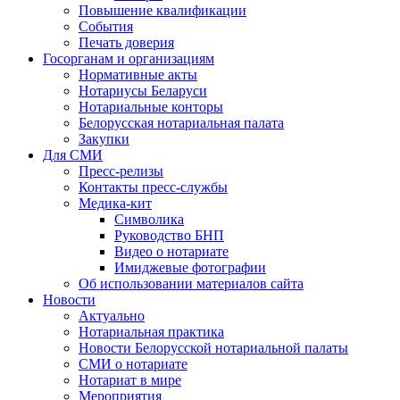
Повышение квалификации
События
Печать доверия
Госорганам и организациям
Нормативные акты
Нотариусы Беларуси
Нотариальные конторы
Белорусская нотариальная палата
Закупки
Для СМИ
Пресс-релизы
Контакты пресс-службы
Медика-кит
Символика
Руководство БНП
Видео о нотариате
Имиджевые фотографии
Об использовании материалов сайта
Новости
Актуально
Нотариальная практика
Новости Белорусской нотариальной палаты
СМИ о нотариате
Нотариат в мире
Мероприятия