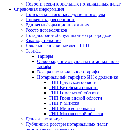
Новости территориальных нотариальных палат
Справочная информация
Поиск открытого наследственного дела
Проверить доверенность
Единая информационная линия
Реестр переводчиков
Нотариальное обслуживание агрогородков
Законодательство
Локальные правовые акты БНП
Тарифы
Тарифы
Освобождение от уплаты нотариального
тарифа
Возврат нотариального тарифа
Нотариальный тариф по ИН с должника
ТНП Брестской области
ТНП Витебской области
ТНП Гомельской области
ТНП Гродненской области
ТНП г. Минска
ТНП Минской области
ТНП Могилевской области
Депозит нотариуса
Публичные реестры нотариальных палат
иностранных государств