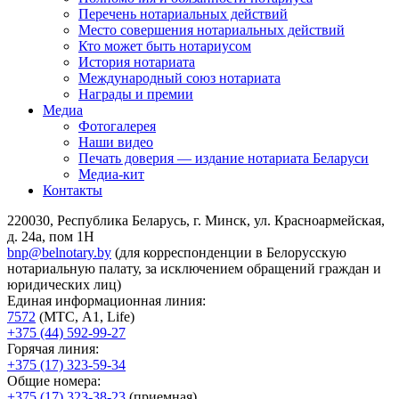
Перечень нотариальных действий
Место совершения нотариальных действий
Кто может быть нотариусом
История нотариата
Международный союз нотариата
Награды и премии
Медиа
Фотогалерея
Наши видео
Печать доверия — издание нотариата Беларуси
Медиа-кит
Контакты
220030, Республика Беларусь, г. Минск, ул. Красноармейская,
д. 24а, пом 1Н
bnp@belnotary.by
(для корреспонденции в Белорусскую
нотариальную палату, за исключением обращений граждан и
юридических лиц)
Единая информационная линия:
7572
(МТС, A1, Life)
+375 (44) 592-99-27
Горячая линия:
+375 (17) 323-59-34
Общие номера:
+375 (17) 323-38-23
(приемная)