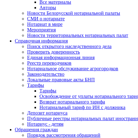
Все материалы
Авторы
Новости Белорусской нотариальной палаты
СМИ о нотариате
Нотариат в мире
Мероприятия
Новости территориальных нотариальных палат
Справочная информация
Поиск открытого наследственного дела
Проверить доверенность
Единая информационная линия
Реестр переводчиков
Нотариальное обслуживание агрогородков
Законодательство
Локальные правовые акты БНП
Тарифы
Тарифы
Освобождение от уплаты нотариального тари
Возврат нотариального тарифа
Нотариальный тариф по ИН с должника
Депозит нотариуса
Публичные реестры нотариальных палат иностранн
Нотариус - детям
Обращения граждан
Порядок рассмотрения обращений