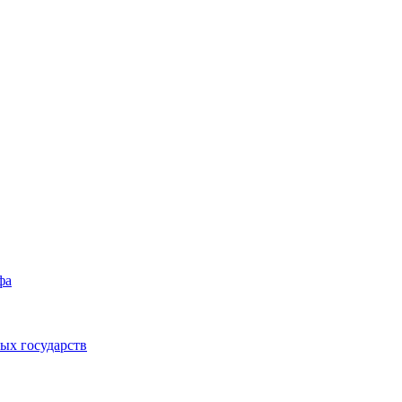
фа
ых государств