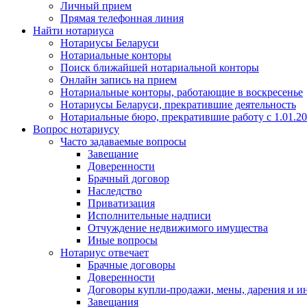
Личный прием
Прямая телефонная линия
Найти нотариуса
Нотариусы Беларуси
Нотариальные конторы
Поиск ближайшей нотариальной конторы
Онлайн запись на прием
Нотариальные конторы, работающие в воскресенье
Нотариусы Беларуси, прекратившие деятельность
Нотариальные бюро, прекратившие работу с 1.01.2
Вопрос нотариусу
Часто задаваемые вопросы
Завещание
Доверенности
Брачный договор
Наследство
Приватизация
Исполнительные надписи
Отчуждение недвижимого имущества
Иные вопросы
Нотариус отвечает
Брачные договоры
Доверенности
Договоры купли-продажи, мены, дарения и и
Завещания