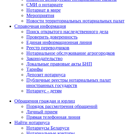
СМИ о нотариате
Нотариат в мире
Мероприятия
Новости территориальных нотариальных палат
Справочная информация
Поиск открытого наследственного дела
Проверить доверенность
Единая информационная линия
Реестр переводчиков
Нотариальное обслуживание агрогородков
Законодательство
Локальные правовые акты БНП
Тарифы
Депозит нотариуса
Публичные реестры нотариальных палат
иностранных государств
Нотариус - детям
Обращения граждан и юрлиц
Порядок рассмотрения обращений
Личный прием
Прямая телефонная линия
Найти нотариуса
Нотариусы Беларуси
Нотариальные конторы