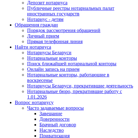
Депозит нотариуса
Публичные реестры нотариальных палат
иностранных государств
Нотариус - детям
Обращения граждан
Порядок рассмотрения обращений
Личный прием
Прямая телефонная линия
Найти нотариуса
Нотариусы Беларуси
Нотариальные конторы
Поиск ближайшей нотариальной конторы
Онлайн запись на прием
Нотариальные конторы, работающие в
воскресенье
Нотариусы Беларуси, прекратившие деятельность
Нотариальные бюро, прекратившие работу с
1.01.2026
Вопрос нотариусу
Часто задаваемые вопросы
Завещание
Доверенности
Брачный договор
Наследство
Приватизация