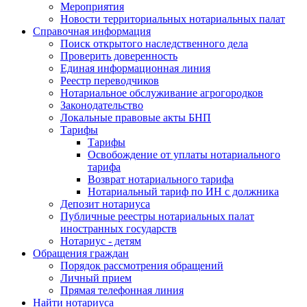
Мероприятия
Новости территориальных нотариальных палат
Справочная информация
Поиск открытого наследственного дела
Проверить доверенность
Единая информационная линия
Реестр переводчиков
Нотариальное обслуживание агрогородков
Законодательство
Локальные правовые акты БНП
Тарифы
Тарифы
Освобождение от уплаты нотариального
тарифа
Возврат нотариального тарифа
Нотариальный тариф по ИН с должника
Депозит нотариуса
Публичные реестры нотариальных палат
иностранных государств
Нотариус - детям
Обращения граждан
Порядок рассмотрения обращений
Личный прием
Прямая телефонная линия
Найти нотариуса