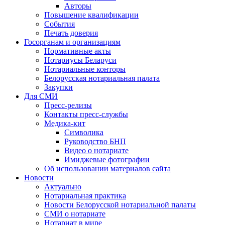
Авторы
Повышение квалификации
События
Печать доверия
Госорганам и организациям
Нормативные акты
Нотариусы Беларуси
Нотариальные конторы
Белорусская нотариальная палата
Закупки
Для СМИ
Пресс-релизы
Контакты пресс-службы
Медика-кит
Символика
Руководство БНП
Видео о нотариате
Имиджевые фотографии
Об использовании материалов сайта
Новости
Актуально
Нотариальная практика
Новости Белорусской нотариальной палаты
СМИ о нотариате
Нотариат в мире