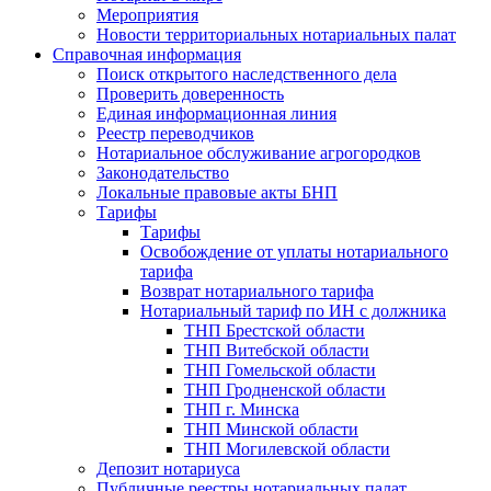
Мероприятия
Новости территориальных нотариальных палат
Справочная информация
Поиск открытого наследственного дела
Проверить доверенность
Единая информационная линия
Реестр переводчиков
Нотариальное обслуживание агрогородков
Законодательство
Локальные правовые акты БНП
Тарифы
Тарифы
Освобождение от уплаты нотариального
тарифа
Возврат нотариального тарифа
Нотариальный тариф по ИН с должника
ТНП Брестской области
ТНП Витебской области
ТНП Гомельской области
ТНП Гродненской области
ТНП г. Минска
ТНП Минской области
ТНП Могилевской области
Депозит нотариуса
Публичные реестры нотариальных палат