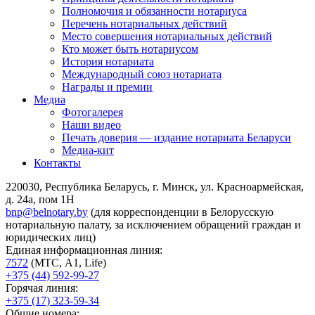
Полномочия и обязанности нотариуса
Перечень нотариальных действий
Место совершения нотариальных действий
Кто может быть нотариусом
История нотариата
Международный союз нотариата
Награды и премии
Медиа
Фотогалерея
Наши видео
Печать доверия — издание нотариата Беларуси
Медиа-кит
Контакты
220030, Республика Беларусь, г. Минск, ул. Красноармейская,
д. 24а, пом 1Н
bnp@belnotary.by
(для корреспонденции в Белорусскую
нотариальную палату, за исключением обращений граждан и
юридических лиц)
Единая информационная линия:
7572
(МТС, A1, Life)
+375 (44) 592-99-27
Горячая линия:
+375 (17) 323-59-34
Общие номера: