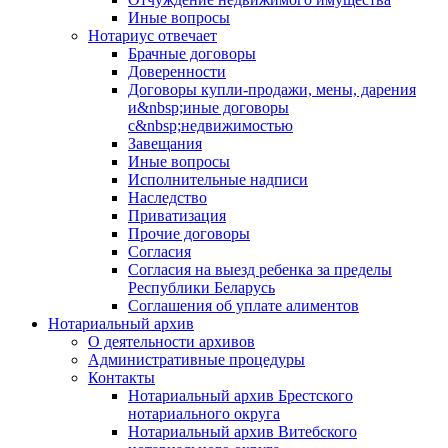
Иные вопросы
Нотариус отвечает
Брачные договоры
Доверенности
Договоры купли-продажи, мены, дарения
и&nbsp;иные договоры
с&nbsp;недвижимостью
Завещания
Иные вопросы
Исполнительные надписи
Наследство
Приватизация
Прочие договоры
Согласия
Согласия на выезд ребенка за пределы
Республики Беларусь
Соглашения об уплате алиментов
Нотариальный архив
О деятельности архивов
Административные процедуры
Контакты
Нотариальный архив Брестского
нотариального округа
Нотариальный архив Витебского