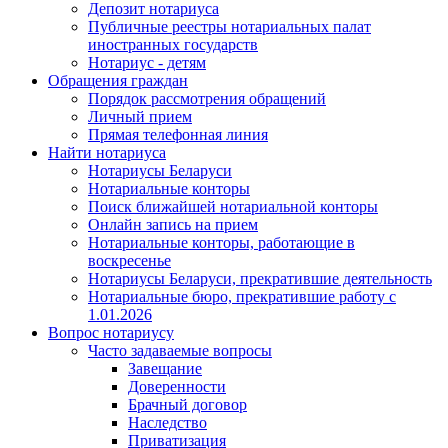
Депозит нотариуса
Публичные реестры нотариальных палат
иностранных государств
Нотариус - детям
Обращения граждан
Порядок рассмотрения обращений
Личный прием
Прямая телефонная линия
Найти нотариуса
Нотариусы Беларуси
Нотариальные конторы
Поиск ближайшей нотариальной конторы
Онлайн запись на прием
Нотариальные конторы, работающие в
воскресенье
Нотариусы Беларуси, прекратившие деятельность
Нотариальные бюро, прекратившие работу с
1.01.2026
Вопрос нотариусу
Часто задаваемые вопросы
Завещание
Доверенности
Брачный договор
Наследство
Приватизация