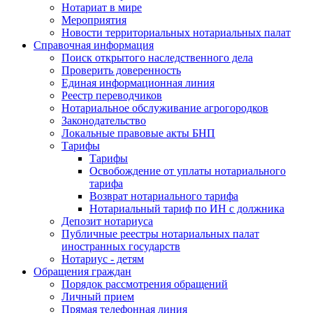
Нотариат в мире
Мероприятия
Новости территориальных нотариальных палат
Справочная информация
Поиск открытого наследственного дела
Проверить доверенность
Единая информационная линия
Реестр переводчиков
Нотариальное обслуживание агрогородков
Законодательство
Локальные правовые акты БНП
Тарифы
Тарифы
Освобождение от уплаты нотариального
тарифа
Возврат нотариального тарифа
Нотариальный тариф по ИН с должника
Депозит нотариуса
Публичные реестры нотариальных палат
иностранных государств
Нотариус - детям
Обращения граждан
Порядок рассмотрения обращений
Личный прием
Прямая телефонная линия