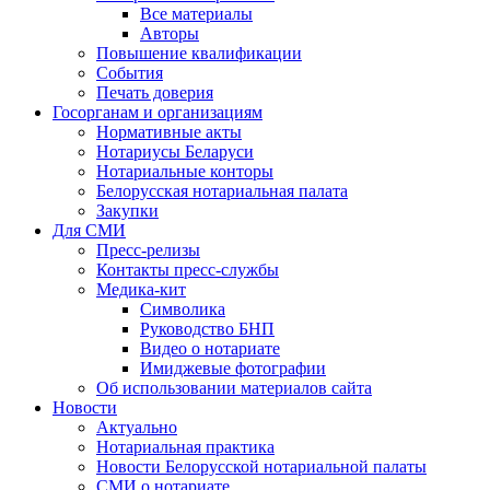
Все материалы
Авторы
Повышение квалификации
События
Печать доверия
Госорганам и организациям
Нормативные акты
Нотариусы Беларуси
Нотариальные конторы
Белорусская нотариальная палата
Закупки
Для СМИ
Пресс-релизы
Контакты пресс-службы
Медика-кит
Символика
Руководство БНП
Видео о нотариате
Имиджевые фотографии
Об использовании материалов сайта
Новости
Актуально
Нотариальная практика
Новости Белорусской нотариальной палаты
СМИ о нотариате