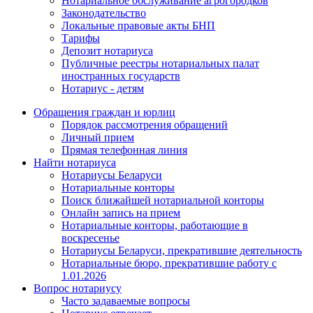
Нотариальное обслуживание агрогородков
Законодательство
Локальные правовые акты БНП
Тарифы
Депозит нотариуса
Публичные реестры нотариальных палат
иностранных государств
Нотариус - детям
Обращения граждан и юрлиц
Порядок рассмотрения обращений
Личный прием
Прямая телефонная линия
Найти нотариуса
Нотариусы Беларуси
Нотариальные конторы
Поиск ближайшей нотариальной конторы
Онлайн запись на прием
Нотариальные конторы, работающие в
воскресенье
Нотариусы Беларуси, прекратившие деятельность
Нотариальные бюро, прекратившие работу с
1.01.2026
Вопрос нотариусу
Часто задаваемые вопросы