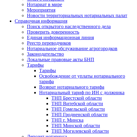
Нотариат в мире
Мероприятия
Новости территориальных нотариальных палат
Справочная информация
Поиск открытого наследственного дела
Проверить доверенность
Единая информационная линия
Реестр переводчиков
Нотариальное обслуживание агрогородков
Законодательство
Локальные правовые акты БНП
Тарифы
Тарифы
Освобождение от уплаты нотариального
тарифа
Возврат нотариального тарифа
Нотариальный тариф по ИН с должника
ТНП Брестской области
ТНП Витебской области
ТНП Гомельской области
ТНП Гродненской области
ТНП г. Минска
ТНП Минской области
ТНП Могилевской области
Депозит нотариуса