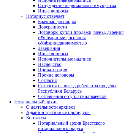
Исполнительные надписи
Отчуждение недвижимого имущества
Иные вопросы
Нотариус отвечает
Брачные договоры
Доверенности
Договоры купли-продажи, мены, дарения
и&nbsp;иные договоры
с&nbsp;недвижимостью
Завещания
Иные вопросы
Исполнительные надписи
Наследство
Приватизация
Прочие договоры
Согласия
Согласия на выезд ребенка за пределы
Республики Беларусь
Соглашения об уплате алиментов
Нотариальный архив
О деятельности архивов
Административные процедуры
Контакты
Нотариальный архив Брестского
нотариального округа