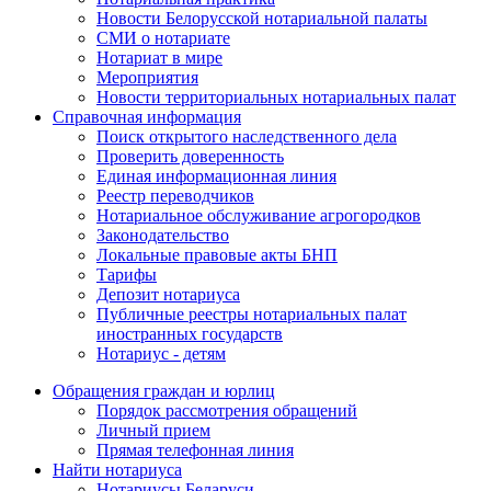
Новости Белорусской нотариальной палаты
СМИ о нотариате
Нотариат в мире
Мероприятия
Новости территориальных нотариальных палат
Справочная информация
Поиск открытого наследственного дела
Проверить доверенность
Единая информационная линия
Реестр переводчиков
Нотариальное обслуживание агрогородков
Законодательство
Локальные правовые акты БНП
Тарифы
Депозит нотариуса
Публичные реестры нотариальных палат
иностранных государств
Нотариус - детям
Обращения граждан и юрлиц
Порядок рассмотрения обращений
Личный прием
Прямая телефонная линия
Найти нотариуса
Нотариусы Беларуси