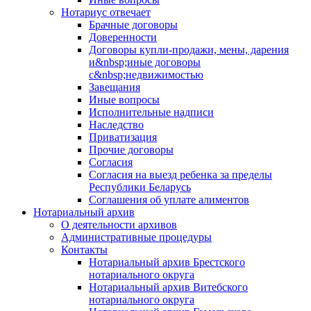
Нотариус отвечает
Брачные договоры
Доверенности
Договоры купли-продажи, мены, дарения
и&nbsp;иные договоры
с&nbsp;недвижимостью
Завещания
Иные вопросы
Исполнительные надписи
Наследство
Приватизация
Прочие договоры
Согласия
Согласия на выезд ребенка за пределы
Республики Беларусь
Соглашения об уплате алиментов
Нотариальный архив
О деятельности архивов
Административные процедуры
Контакты
Нотариальный архив Брестского
нотариального округа
Нотариальный архив Витебского
нотариального округа