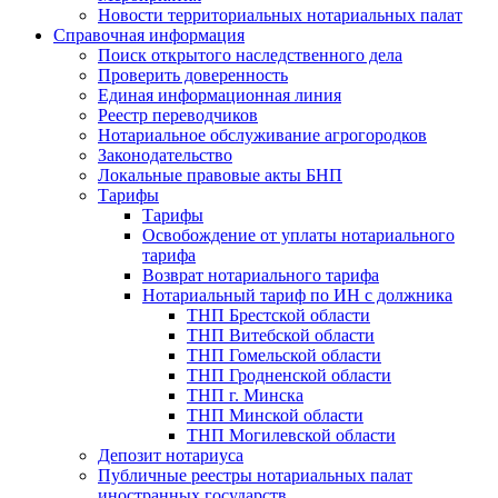
Новости территориальных нотариальных палат
Справочная информация
Поиск открытого наследственного дела
Проверить доверенность
Единая информационная линия
Реестр переводчиков
Нотариальное обслуживание агрогородков
Законодательство
Локальные правовые акты БНП
Тарифы
Тарифы
Освобождение от уплаты нотариального
тарифа
Возврат нотариального тарифа
Нотариальный тариф по ИН с должника
ТНП Брестской области
ТНП Витебской области
ТНП Гомельской области
ТНП Гродненской области
ТНП г. Минска
ТНП Минской области
ТНП Могилевской области
Депозит нотариуса
Публичные реестры нотариальных палат
иностранных государств