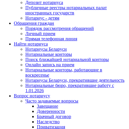
Депозит нотариуса
Публичные реестры нотариальных палат
иностранных государств
Нотариус - детям
Обращения граждан
Порядок рассмотрения обращений
Личный прием
Прямая телефонная линия
Найти нотариуса
Нотариусы Беларуси
Нотариальные конторы
Поиск ближайшей нотариальной конторы
Онлайн запись на прием
Нотариальные конторы, работающие в
воскресенье
Нотариусы Беларуси, прекратившие деятельность
Нотариальные бюро, прекратившие работу с
1.01.2026
Вопрос нотариусу
Часто задаваемые вопросы
Завещание
Доверенности
Брачный договор
Наследство
Приватизация