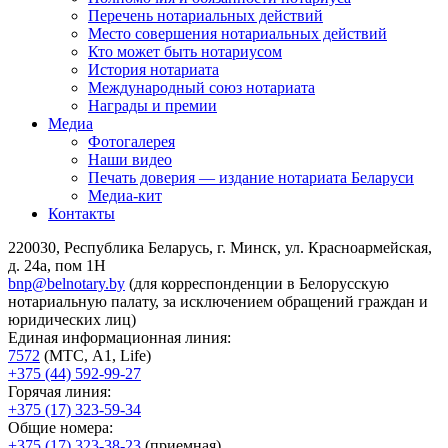
Перечень нотариальных действий
Место совершения нотариальных действий
Кто может быть нотариусом
История нотариата
Международный союз нотариата
Награды и премии
Медиа
Фотогалерея
Наши видео
Печать доверия — издание нотариата Беларуси
Медиа-кит
Контакты
220030, Республика Беларусь, г. Минск, ул. Красноармейская,
д. 24а, пом 1Н
bnp@belnotary.by
(для корреспонденции в Белорусскую
нотариальную палату, за исключением обращений граждан и
юридических лиц)
Единая информационная линия:
7572
(МТС, A1, Life)
+375 (44) 592-99-27
Горячая линия:
+375 (17) 323-59-34
Общие номера:
+375 (17) 323-38-23
(приемная)