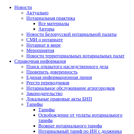
Новости
Актуально
Нотариальная практика
Все материалы
Авторы
Новости Белорусской нотариальной палаты
СМИ о нотариате
Нотариат в мире
Мероприятия
Новости территориальных нотариальных палат
Справочная информация
Поиск открытого наследственного дела
Проверить доверенность
Единая информационная линия
Реестр переводчиков
Нотариальное обслуживание агрогородков
Законодательство
Локальные правовые акты БНП
Тарифы
Тарифы
Освобождение от уплаты нотариального
тарифа
Возврат нотариального тарифа
Нотариальный тариф по ИН с должника