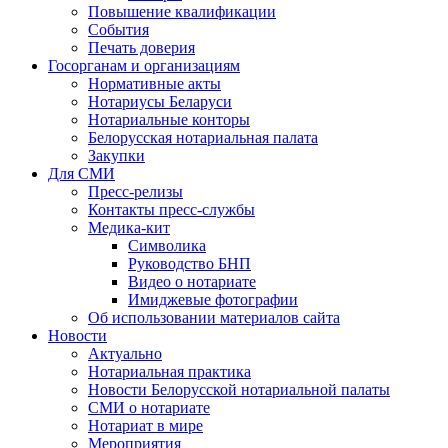
Повышение квалификации
События
Печать доверия
Госорганам и организациям
Нормативные акты
Нотариусы Беларуси
Нотариальные конторы
Белорусская нотариальная палата
Закупки
Для СМИ
Пресс-релизы
Контакты пресс-службы
Медика-кит
Символика
Руководство БНП
Видео о нотариате
Имиджевые фотографии
Об использовании материалов сайта
Новости
Актуально
Нотариальная практика
Новости Белорусской нотариальной палаты
СМИ о нотариате
Нотариат в мире
Мероприятия