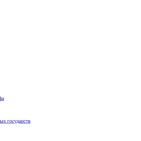
фа
ых государств