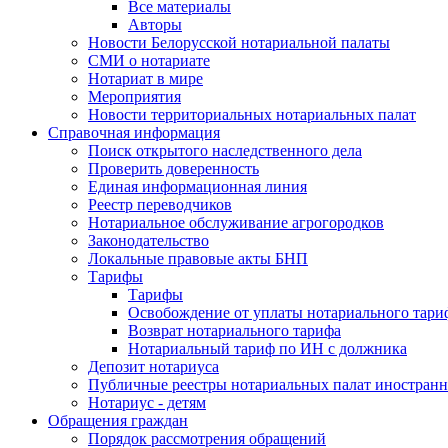
Все материалы
Авторы
Новости Белорусской нотариальной палаты
СМИ о нотариате
Нотариат в мире
Мероприятия
Новости территориальных нотариальных палат
Справочная информация
Поиск открытого наследственного дела
Проверить доверенность
Единая информационная линия
Реестр переводчиков
Нотариальное обслуживание агрогородков
Законодательство
Локальные правовые акты БНП
Тарифы
Тарифы
Освобождение от уплаты нотариального тари
Возврат нотариального тарифа
Нотариальный тариф по ИН с должника
Депозит нотариуса
Публичные реестры нотариальных палат иностранн
Нотариус - детям
Обращения граждан
Порядок рассмотрения обращений