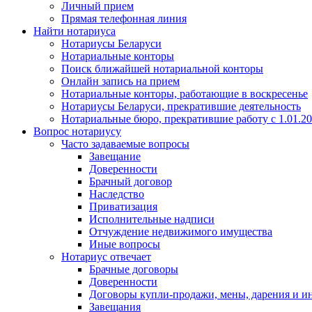
Личный прием
Прямая телефонная линия
Найти нотариуса
Нотариусы Беларуси
Нотариальные конторы
Поиск ближайшей нотариальной конторы
Онлайн запись на прием
Нотариальные конторы, работающие в воскресенье
Нотариусы Беларуси, прекратившие деятельность
Нотариальные бюро, прекратившие работу с 1.01.2
Вопрос нотариусу
Часто задаваемые вопросы
Завещание
Доверенности
Брачный договор
Наследство
Приватизация
Исполнительные надписи
Отчуждение недвижимого имущества
Иные вопросы
Нотариус отвечает
Брачные договоры
Доверенности
Договоры купли-продажи, мены, дарения и и
Завещания