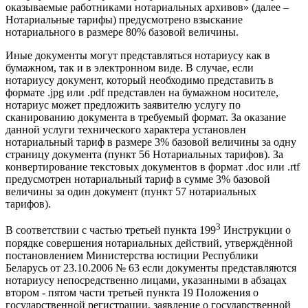
оказываемые работниками нотариальных архивов» (далее –
Нотариальные тарифы) предусмотрено взыскание
нотариального в размере 80% базовой величины.
Иные документы могут представляться нотариусу как в
бумажном, так и в электронном виде. В случае, если
нотариусу документ, который необходимо представить в
формате .jpg или .pdf представлен на бумажном носителе,
нотариус может предложить заявителю услугу по
сканированию документа в требуемый формат. За оказание
данной услуги технического характера установлен
нотариальный тариф в размере 3% базовой величины за одну
страницу документа (пункт 56 Нотариальных тарифов). За
конвертирование текстовых документов в формат .doc или .rtf
предусмотрен нотариальный тариф в сумме 3% базовой
величины за один документ (пункт 57 нотариальных
тарифов).
3
В соответствии с частью третьей пункта 199
Инструкции о
порядке совершения нотариальных действий, утверждённой
постановлением Министерства юстиции Республики
Беларусь от 23.10.2006 № 63 если документы представляются
нотариусу непосредственно лицами, указанными в абзацах
втором - пятом части третьей пункта 19 Положения о
государственной регистрации, заявление о государственной