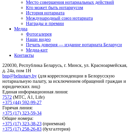
Место совершения нотариальных действий
Кто может быть нотариусом
История нотариата
Международный союз нотариата
Награды и премии
Медиа
Фотогалерея
Наши видео
Печать доверия — издание нотариата Беларуси
Медиа-кит
Контакты
220030, Республика Беларусь, г. Минск, ул. Красноармейская,
д. 24а, пом 1Н
bnp@belnotary.by
(для корреспонденции в Белорусскую
нотариальную палату, за исключением обращений граждан и
юридических лиц)
Единая информационная линия:
7572
(МТС, A1, Life)
+375 (44) 592-99-27
Горячая линия:
+375 (17) 323-59-34
Общие номера:
+375 (17) 323-38-23
(приемная)
+375 (17) 258-26-83
(бухгалтерия)