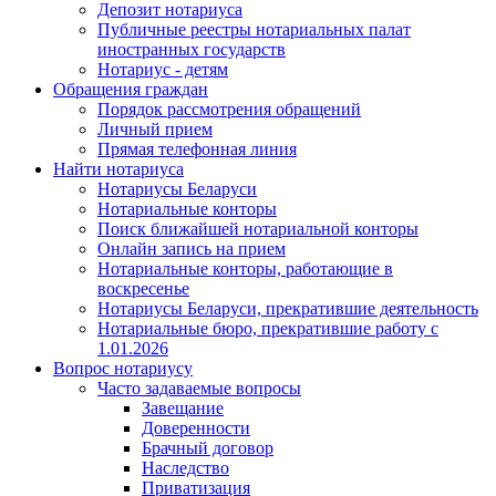
Депозит нотариуса
Публичные реестры нотариальных палат
иностранных государств
Нотариус - детям
Обращения граждан
Порядок рассмотрения обращений
Личный прием
Прямая телефонная линия
Найти нотариуса
Нотариусы Беларуси
Нотариальные конторы
Поиск ближайшей нотариальной конторы
Онлайн запись на прием
Нотариальные конторы, работающие в
воскресенье
Нотариусы Беларуси, прекратившие деятельность
Нотариальные бюро, прекратившие работу с
1.01.2026
Вопрос нотариусу
Часто задаваемые вопросы
Завещание
Доверенности
Брачный договор
Наследство
Приватизация