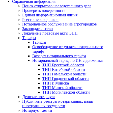
Справочная информация
Поиск открытого наследственного дела
Проверить доверенность
Единая информационная линия
Реестр переводчиков
Нотариальное обслуживание агрогородков
Законодательство
Локальные правовые акты БНП
Тарифы
Тарифы
Освобождение от уплаты нотариального
тарифа
Возврат нотариального тарифа
Нотариальный тариф по ИН с должника
ТНП Брестской области
ТНП Витебской области
ТНП Гомельской области
ТНП Гродненской области
ТНП г. Минска
ТНП Минской области
ТНП Могилевской области
Депозит нотариуса
Публичные реестры нотариальных палат
иностранных государств
Нотариус - детям