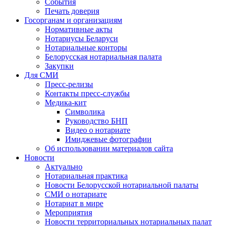
События
Печать доверия
Госорганам и организациям
Нормативные акты
Нотариусы Беларуси
Нотариальные конторы
Белорусская нотариальная палата
Закупки
Для СМИ
Пресс-релизы
Контакты пресс-службы
Медика-кит
Символика
Руководство БНП
Видео о нотариате
Имиджевые фотографии
Об использовании материалов сайта
Новости
Актуально
Нотариальная практика
Новости Белорусской нотариальной палаты
СМИ о нотариате
Нотариат в мире
Мероприятия
Новости территориальных нотариальных палат