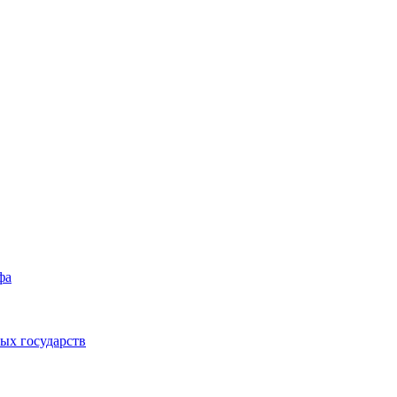
фа
ых государств