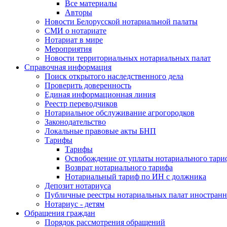
Все материалы
Авторы
Новости Белорусской нотариальной палаты
СМИ о нотариате
Нотариат в мире
Мероприятия
Новости территориальных нотариальных палат
Справочная информация
Поиск открытого наследственного дела
Проверить доверенность
Единая информационная линия
Реестр переводчиков
Нотариальное обслуживание агрогородков
Законодательство
Локальные правовые акты БНП
Тарифы
Тарифы
Освобождение от уплаты нотариального тари
Возврат нотариального тарифа
Нотариальный тариф по ИН с должника
Депозит нотариуса
Публичные реестры нотариальных палат иностранн
Нотариус - детям
Обращения граждан
Порядок рассмотрения обращений