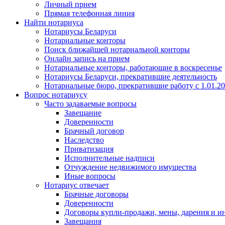
Личный прием
Прямая телефонная линия
Найти нотариуса
Нотариусы Беларуси
Нотариальные конторы
Поиск ближайшей нотариальной конторы
Онлайн запись на прием
Нотариальные конторы, работающие в воскресенье
Нотариусы Беларуси, прекратившие деятельность
Нотариальные бюро, прекратившие работу с 1.01.2
Вопрос нотариусу
Часто задаваемые вопросы
Завещание
Доверенности
Брачный договор
Наследство
Приватизация
Исполнительные надписи
Отчуждение недвижимого имущества
Иные вопросы
Нотариус отвечает
Брачные договоры
Доверенности
Договоры купли-продажи, мены, дарения и и
Завещания