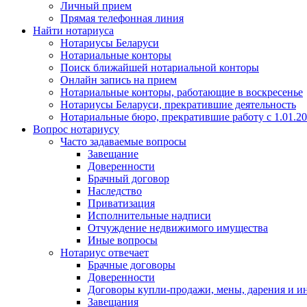
Личный прием
Прямая телефонная линия
Найти нотариуса
Нотариусы Беларуси
Нотариальные конторы
Поиск ближайшей нотариальной конторы
Онлайн запись на прием
Нотариальные конторы, работающие в воскресенье
Нотариусы Беларуси, прекратившие деятельность
Нотариальные бюро, прекратившие работу с 1.01.2
Вопрос нотариусу
Часто задаваемые вопросы
Завещание
Доверенности
Брачный договор
Наследство
Приватизация
Исполнительные надписи
Отчуждение недвижимого имущества
Иные вопросы
Нотариус отвечает
Брачные договоры
Доверенности
Договоры купли-продажи, мены, дарения и и
Завещания