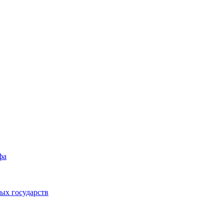
фа
ых государств