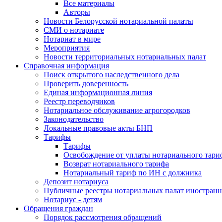
Все материалы
Авторы
Новости Белорусской нотариальной палаты
СМИ о нотариате
Нотариат в мире
Мероприятия
Новости территориальных нотариальных палат
Справочная информация
Поиск открытого наследственного дела
Проверить доверенность
Единая информационная линия
Реестр переводчиков
Нотариальное обслуживание агрогородков
Законодательство
Локальные правовые акты БНП
Тарифы
Тарифы
Освобождение от уплаты нотариального тари
Возврат нотариального тарифа
Нотариальный тариф по ИН с должника
Депозит нотариуса
Публичные реестры нотариальных палат иностранн
Нотариус - детям
Обращения граждан
Порядок рассмотрения обращений