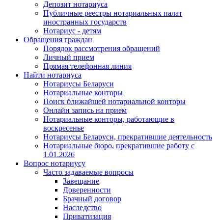
Депозит нотариуса
Публичные реестры нотариальных палат
иностранных государств
Нотариус - детям
Обращения граждан
Порядок рассмотрения обращений
Личный прием
Прямая телефонная линия
Найти нотариуса
Нотариусы Беларуси
Нотариальные конторы
Поиск ближайшей нотариальной конторы
Онлайн запись на прием
Нотариальные конторы, работающие в
воскресенье
Нотариусы Беларуси, прекратившие деятельность
Нотариальные бюро, прекратившие работу с
1.01.2026
Вопрос нотариусу
Часто задаваемые вопросы
Завещание
Доверенности
Брачный договор
Наследство
Приватизация