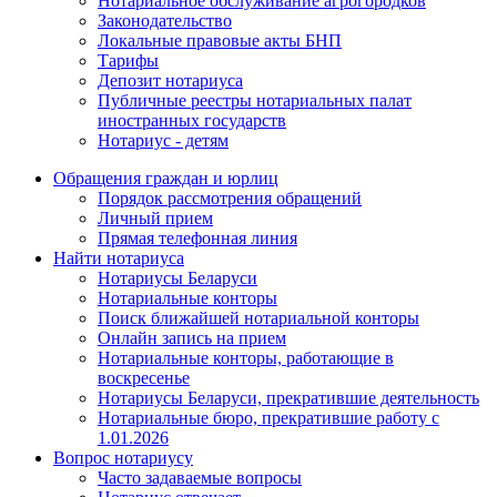
Нотариальное обслуживание агрогородков
Законодательство
Локальные правовые акты БНП
Тарифы
Депозит нотариуса
Публичные реестры нотариальных палат
иностранных государств
Нотариус - детям
Обращения граждан и юрлиц
Порядок рассмотрения обращений
Личный прием
Прямая телефонная линия
Найти нотариуса
Нотариусы Беларуси
Нотариальные конторы
Поиск ближайшей нотариальной конторы
Онлайн запись на прием
Нотариальные конторы, работающие в
воскресенье
Нотариусы Беларуси, прекратившие деятельность
Нотариальные бюро, прекратившие работу с
1.01.2026
Вопрос нотариусу
Часто задаваемые вопросы