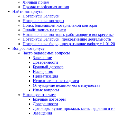
Личный прием
Прямая телефонная линия
Найти нотариуса
Нотариусы Беларуси
Нотариальные конторы
Поиск ближайшей нотариальной конторы
Онлайн запись на прием
Нотариальные конторы, работающие в воскресенье
Нотариусы Беларуси, прекратившие деятельность
Нотариальные бюро, прекратившие работу с 1.01.2
Вопрос нотариусу
Часто задаваемые вопросы
Завещание
Доверенности
Брачный договор
Наследство
Приватизация
Исполнительные надписи
Отчуждение недвижимого имущества
Иные вопросы
Нотариус отвечает
Брачные договоры
Доверенности
Договоры купли-продажи, мены, дарения и и
Завещания