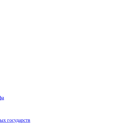
фа
ых государств