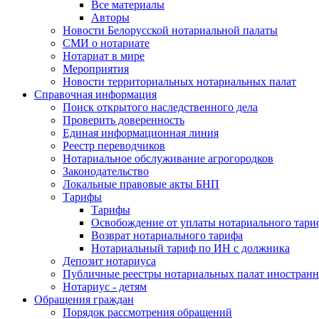
Все материалы
Авторы
Новости Белорусской нотариальной палаты
СМИ о нотариате
Нотариат в мире
Мероприятия
Новости территориальных нотариальных палат
Справочная информация
Поиск открытого наследственного дела
Проверить доверенность
Единая информационная линия
Реестр переводчиков
Нотариальное обслуживание агрогородков
Законодательство
Локальные правовые акты БНП
Тарифы
Тарифы
Освобождение от уплаты нотариального тари
Возврат нотариального тарифа
Нотариальный тариф по ИН с должника
Депозит нотариуса
Публичные реестры нотариальных палат иностранн
Нотариус - детям
Обращения граждан
Порядок рассмотрения обращений