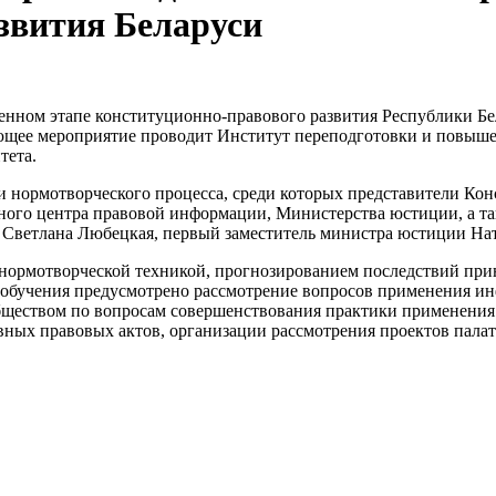
звития Беларуси
енном этапе конституционно-правового развития Республики Бе
ющее мероприятие проводит Институт переподготовки и повышен
тета.
и нормотворческого процесса, среди которых представители Ко
ьного центра правовой информации, Министерства юстиции, а т
 Светлана Любецкая, первый заместитель министра юстиции На
нормотворческой техникой, прогнозированием последствий при
обучения предусмотрено рассмотрение вопросов применения ин
бществом по вопросам совершенствования практики применения 
ных правовых актов, организации рассмотрения проектов пала