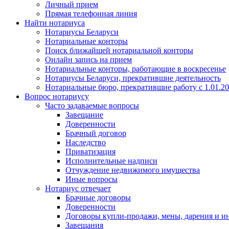
Личный прием
Прямая телефонная линия
Найти нотариуса
Нотариусы Беларуси
Нотариальные конторы
Поиск ближайшей нотариальной конторы
Онлайн запись на прием
Нотариальные конторы, работающие в воскресенье
Нотариусы Беларуси, прекратившие деятельность
Нотариальные бюро, прекратившие работу с 1.01.2
Вопрос нотариусу
Часто задаваемые вопросы
Завещание
Доверенности
Брачный договор
Наследство
Приватизация
Исполнительные надписи
Отчуждение недвижимого имущества
Иные вопросы
Нотариус отвечает
Брачные договоры
Доверенности
Договоры купли-продажи, мены, дарения и и
Завещания