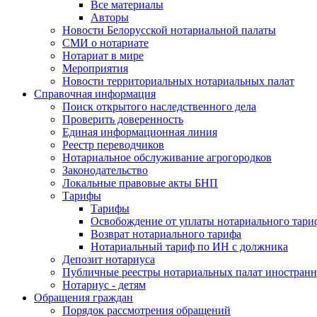
Все материалы
Авторы
Новости Белорусской нотариальной палаты
СМИ о нотариате
Нотариат в мире
Мероприятия
Новости территориальных нотариальных палат
Справочная информация
Поиск открытого наследственного дела
Проверить доверенность
Единая информационная линия
Реестр переводчиков
Нотариальное обслуживание агрогородков
Законодательство
Локальные правовые акты БНП
Тарифы
Тарифы
Освобождение от уплаты нотариального тари
Возврат нотариального тарифа
Нотариальный тариф по ИН с должника
Депозит нотариуса
Публичные реестры нотариальных палат иностранн
Нотариус - детям
Обращения граждан
Порядок рассмотрения обращений