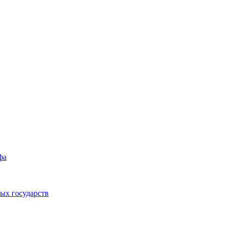
фа
ых государств