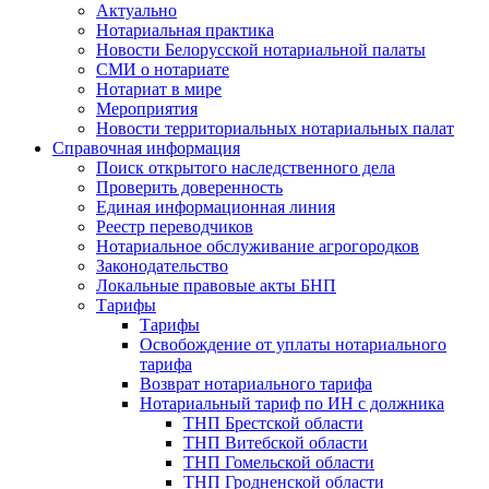
Актуально
Нотариальная практика
Новости Белорусской нотариальной палаты
СМИ о нотариате
Нотариат в мире
Мероприятия
Новости территориальных нотариальных палат
Справочная информация
Поиск открытого наследственного дела
Проверить доверенность
Единая информационная линия
Реестр переводчиков
Нотариальное обслуживание агрогородков
Законодательство
Локальные правовые акты БНП
Тарифы
Тарифы
Освобождение от уплаты нотариального
тарифа
Возврат нотариального тарифа
Нотариальный тариф по ИН с должника
ТНП Брестской области
ТНП Витебской области
ТНП Гомельской области
ТНП Гродненской области