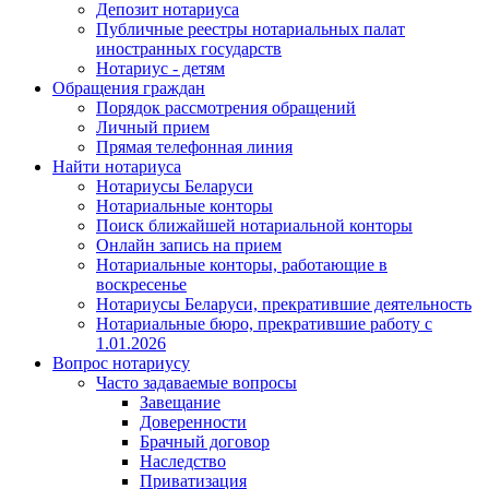
Депозит нотариуса
Публичные реестры нотариальных палат
иностранных государств
Нотариус - детям
Обращения граждан
Порядок рассмотрения обращений
Личный прием
Прямая телефонная линия
Найти нотариуса
Нотариусы Беларуси
Нотариальные конторы
Поиск ближайшей нотариальной конторы
Онлайн запись на прием
Нотариальные конторы, работающие в
воскресенье
Нотариусы Беларуси, прекратившие деятельность
Нотариальные бюро, прекратившие работу с
1.01.2026
Вопрос нотариусу
Часто задаваемые вопросы
Завещание
Доверенности
Брачный договор
Наследство
Приватизация