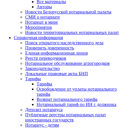
Все материалы
Авторы
Новости Белорусской нотариальной палаты
СМИ о нотариате
Нотариат в мире
Мероприятия
Новости территориальных нотариальных палат
Справочная информация
Поиск открытого наследственного дела
Проверить доверенность
Единая информационная линия
Реестр переводчиков
Нотариальное обслуживание агрогородков
Законодательство
Локальные правовые акты БНП
Тарифы
Тарифы
Освобождение от уплаты нотариального
тарифа
Возврат нотариального тарифа
Нотариальный тариф по ИН с должника
Депозит нотариуса
Публичные реестры нотариальных палат
иностранных государств
Нотариус - детям