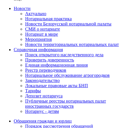
Новости
Актуально
Нотариальная практика
Новости Белорусской нотариальной палаты
СМИ о нотариате
Нотариат в мире
Мероприятия
Новости территориальных нотариальных палат
Справочная информация
Поиск открытого наследственного дела
Проверить доверенность
Единая информационная линия
Реестр переводчиков
Нотариальное обслуживание агрогородков
Законодательство
Локальные правовые акты БНП
Тарифы
Депозит нотариуса
Публичные реестры нотариальных палат
иностранных государств
Нотариус - детям
Обращения граждан и юрлиц
Порядок рассмотрения обращений