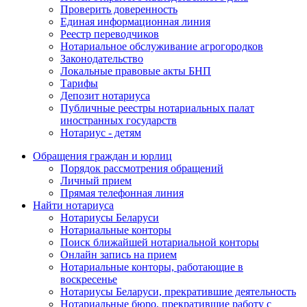
Проверить доверенность
Единая информационная линия
Реестр переводчиков
Нотариальное обслуживание агрогородков
Законодательство
Локальные правовые акты БНП
Тарифы
Депозит нотариуса
Публичные реестры нотариальных палат
иностранных государств
Нотариус - детям
Обращения граждан и юрлиц
Порядок рассмотрения обращений
Личный прием
Прямая телефонная линия
Найти нотариуса
Нотариусы Беларуси
Нотариальные конторы
Поиск ближайшей нотариальной конторы
Онлайн запись на прием
Нотариальные конторы, работающие в
воскресенье
Нотариусы Беларуси, прекратившие деятельность
Нотариальные бюро, прекратившие работу с