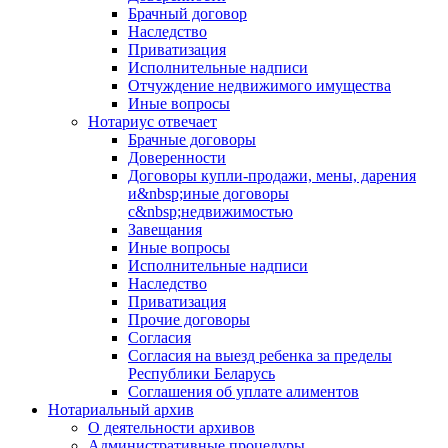
Брачный договор
Наследство
Приватизация
Исполнительные надписи
Отчуждение недвижимого имущества
Иные вопросы
Нотариус отвечает
Брачные договоры
Доверенности
Договоры купли-продажи, мены, дарения
и&nbsp;иные договоры
с&nbsp;недвижимостью
Завещания
Иные вопросы
Исполнительные надписи
Наследство
Приватизация
Прочие договоры
Согласия
Согласия на выезд ребенка за пределы
Республики Беларусь
Соглашения об уплате алиментов
Нотариальный архив
О деятельности архивов
Административные процедуры