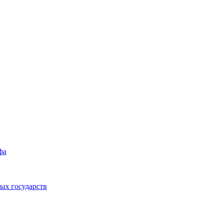
фа
ых государств