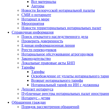
Все материалы
Авторы
Новости Белорусской нотариальной палаты
СМИ о нотариате
Нотариат в мире
Мероприятия
Новости территориальных нотариальных палат
Справочная информация
Поиск открытого наследственного дела
Проверить доверенность
Единая информационная линия
Реестр переводчиков
Нотариальное обслуживание агрогородков
Законодательство
Локальные правовые акты БНП
Тарифы
Тарифы
Освобождение от уплаты нотариального тари
Возврат нотариального тарифа
Нотариальный тариф по ИН с должника
Депозит нотариуса
Публичные реестры нотариальных палат иностранн
Нотариус - детям
Обращения граждан
Порядок рассмотрения обращений