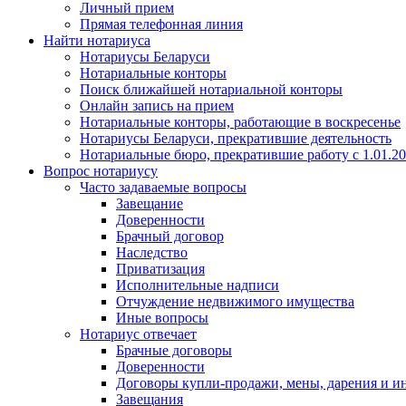
Личный прием
Прямая телефонная линия
Найти нотариуса
Нотариусы Беларуси
Нотариальные конторы
Поиск ближайшей нотариальной конторы
Онлайн запись на прием
Нотариальные конторы, работающие в воскресенье
Нотариусы Беларуси, прекратившие деятельность
Нотариальные бюро, прекратившие работу с 1.01.2
Вопрос нотариусу
Часто задаваемые вопросы
Завещание
Доверенности
Брачный договор
Наследство
Приватизация
Исполнительные надписи
Отчуждение недвижимого имущества
Иные вопросы
Нотариус отвечает
Брачные договоры
Доверенности
Договоры купли-продажи, мены, дарения и и
Завещания