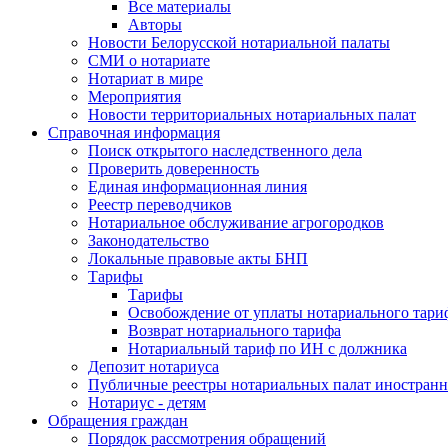
Все материалы
Авторы
Новости Белорусской нотариальной палаты
СМИ о нотариате
Нотариат в мире
Мероприятия
Новости территориальных нотариальных палат
Справочная информация
Поиск открытого наследственного дела
Проверить доверенность
Единая информационная линия
Реестр переводчиков
Нотариальное обслуживание агрогородков
Законодательство
Локальные правовые акты БНП
Тарифы
Тарифы
Освобождение от уплаты нотариального тари
Возврат нотариального тарифа
Нотариальный тариф по ИН с должника
Депозит нотариуса
Публичные реестры нотариальных палат иностранн
Нотариус - детям
Обращения граждан
Порядок рассмотрения обращений