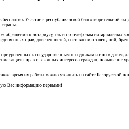
ть бесплатно. Участие в республиканской благотворительной ак
 страны.
ном обращении к нотариусу, так и по телефонам нотариальных к
ледственных прав, доверенностей, составлению завещаний, бр
 приуроченных к государственным праздникам и иным датам, дл
ение защиты прав и законных интересов граждан, повышение ур
кже время их работы можно уточнить на сайте Белорусской нотар
щую Вас информацию первыми!