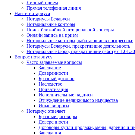
Личный прием
Прямая телефонная линия
Найти нотариуса
Нотариусы Беларуси
Нотариальные конторы
Поиск ближайшей нотариальной конторы
Онлайн запись на прием
Нотариальные конторы, работающие в воскресенье
Нотариусы Беларуси, прекратившие деятельность
Нотариальные бюро, прекратившие работу с 1.01.2
Вопрос нотариусу
Часто задаваемые вопросы
Завещание
Доверенности
Брачный договор
Наследство
Приватизация
Исполнительные надписи
Отчуждение недвижимого имущества
Иные вопросы
Нотариус отвечает
Брачные договоры
Доверенности
Договоры купли-продажи, мены, дарения и и
Завещания