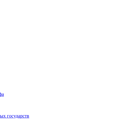
фа
ых государств