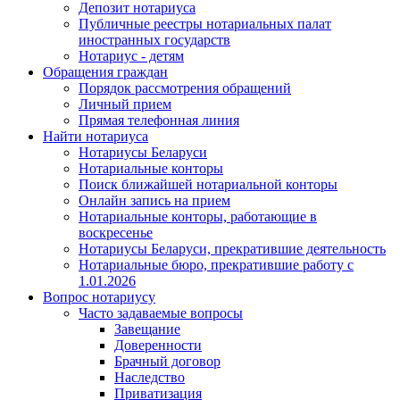
Депозит нотариуса
Публичные реестры нотариальных палат
иностранных государств
Нотариус - детям
Обращения граждан
Порядок рассмотрения обращений
Личный прием
Прямая телефонная линия
Найти нотариуса
Нотариусы Беларуси
Нотариальные конторы
Поиск ближайшей нотариальной конторы
Онлайн запись на прием
Нотариальные конторы, работающие в
воскресенье
Нотариусы Беларуси, прекратившие деятельность
Нотариальные бюро, прекратившие работу с
1.01.2026
Вопрос нотариусу
Часто задаваемые вопросы
Завещание
Доверенности
Брачный договор
Наследство
Приватизация