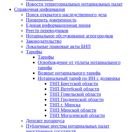
Новости территориальных нотариальных палат
Справочная информация
Поиск открытого наследственного дела
Проверить доверенность
Единая информационная линия
Реестр переводчиков
Нотариальное обслуживание агрогородков
Законодательство
Локальные правовые акты БНП
Тарифы
Тарифы
Освобождение от уплаты нотариального
тарифа
Возврат нотариального тарифа
Нотариальный тариф по ИН с должника
ТНП Брестской области
ТНП Витебской области
ТНП Гомельской области
ТНП Гродненской области
ТНП г. Минска
ТНП Минской области
ТНП Могилевской области
Депозит нотариуса
Публичные реестры нотариальных палат
иностранных государств