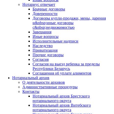
Нотариус отвечает
Брачные договоры
Доверенности
Договоры купли-продажи, мены, дарения
и&nbsp;иные договоры
с&nbsp;недвижимостью
Завещания
Иные вопросы
Исполнительные надписи
Наследство
Приватизация
Прочие договоры
Согласия
Согласия на выезд ребенка за пределы
Республики Беларусь
Соглашения об уплате алиментов
Нотариальный архив
О деятельности архивов
Административные процедуры
Контакты
Нотариальный архив Брестского
нотариального округа
Нотариальный архив Витебского
нотариального округа