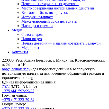
Перечень нотариальных действий
Место совершения нотариальных действий
Кто может быть нотариусом
История нотариата
Международный союз нотариата
Награды и премии
Медиа
Фотогалерея
Наши видео
Печать доверия — издание нотариата Беларуси
Медиа-кит
Контакты
220030, Республика Беларусь, г. Минск, ул. Красноармейская,
д. 24а, пом 1Н
bnp@belnotary.by
(для корреспонденции в Белорусскую
нотариальную палату, за исключением обращений граждан и
юридических лиц)
Единая информационная линия:
7572
(МТС, A1, Life)
+375 (44) 592-99-27
Горячая линия:
+375 (17) 323-59-34
Общие номера:
+375 (17) 323-38-23
(приемная)