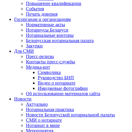
Повышение квалификации
События
Печать доверия
Госорганам и организациям
Нормативные акты
Нотариусы Беларуси
Нотариальные конторы
Белорусская нотариальная палата
Закупки
Для СМИ
Пресс-релизы
Контакты пресс-службы
Медика-кит
Символика
Руководство БНП
Видео о нотариате
Имиджевые фотографии
Об использовании материалов сайта
Новости
Актуально
Нотариальная практика
Новости Белорусской нотариальной палаты
СМИ о нотариате
Нотариат в мире
Мероприятия